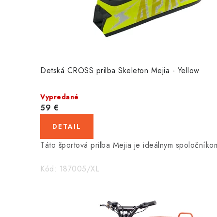
Detská CROSS prilba Skeleton Mejia - Yellow
Vypredané
59 €
DETAIL
Táto športová prilba Mejia je ideálnym spoločníkom 
Kód:
187005/XL