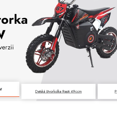
W
Detská štvorkolka Repti 49ccm
P