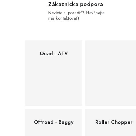
Zákaznícka podpora
b
Neviete si poradiť? Neváhajte
c
nás kontaktovať!
h
o
Quad - ATV
d
e
Offroad - Buggy
Roller Chopper