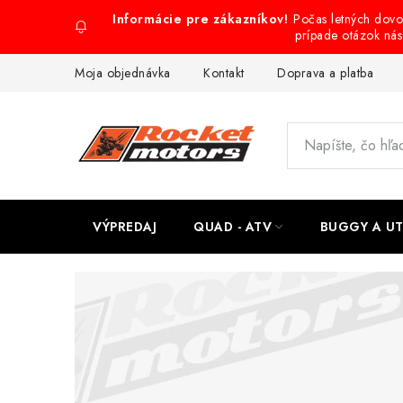
Prejsť
Počas letných dov
na
prípade otázok ná
obsah
Moja objednávka
Kontakt
Doprava a platba
VÝPREDAJ
QUAD - ATV
BUGGY A U
V
i
t