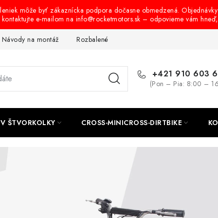
oleniek môže byť zákaznícka podpora dočasne obmedzená. Objednávky
s kontaktujte e-mailom na info@rocketmotors.sk – odpovieme vám hneď
Návody na montáž
Rozbalené, zánovné a použité produkty
B
+421 910 603 
(Pon – Pia: 8:00 – 1
TV ŠTVORKOLKY
CROSS-MINICROSS-DIRTBIKE
KO