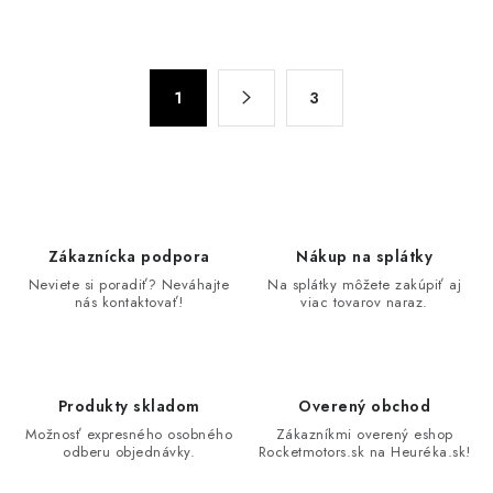
O
v
S
l
1
3
t
á
r
d
á
n
a
k
c
o
i
Zákaznícka podpora
Nákup na splátky
v
e
Neviete si poradiť? Neváhajte
Na splátky môžete zakúpiť aj
a
p
nás kontaktovať!
viac tovarov naraz.
n
r
i
v
e
k
Produkty skladom
Overený obchod
y
Možnosť expresného osobného
Zákazníkmi overený eshop
v
odberu objednávky.
Rocketmotors.sk na Heuréka.sk!
ý