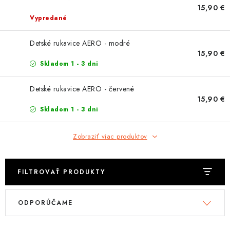
OBLEČENIE
15,90 €
Vypredané
DARČEKY
Detské rukavice AERO - modré
15,90 €
NÁPLNE A KVAPALINY
Skladom 1 - 3 dni
NÁHRADNÉ DIELY
Detské rukavice AERO - červené
15,90 €
MONTÁŽNE SLUŽBY
Skladom 1 - 3 dni
ZNAČKY
Zobraziť viac produktov
Moja objednávka
Kontakt
Doprava a platba
FILTROVAŤ PRODUKTY
Návody na montáž
Rozbalené, zánovné a použité produkty
V
R
Bonusový systém
Nákup na splátky
ODPORÚČAME
ý
a
Reklamácia a vrátenie tovaru
Obchodné podmienky
p
d
Ochrana osobných údajov