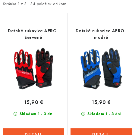
i
e
Stránka
1
z
3
-
34
položiek celkom
Tabuľky veľkostí odevov, prilieb a obuvi rôznych značiek
s
n
p
i
r
e
Detské rukavice AERO -
Detské rukavice AERO -
o
p
červené
modré
d
r
u
o
k
d
t
u
o
k
v
t
o
15,90 €
15,90 €
v
Skladom 1 - 3 dni
Skladom 1 - 3 dni
DETAIL
DETAIL