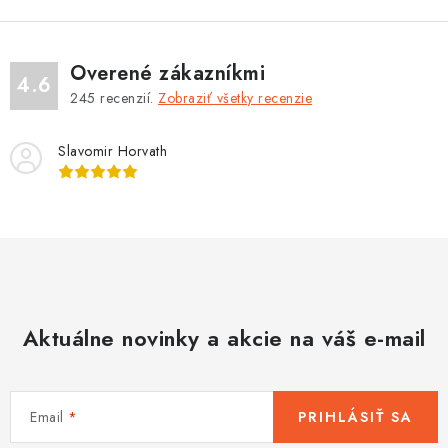
p
i
s
Overené zákazníkmi
4.6
u
245
recenzií.
Zobraziť všetky recenzie
Slavomir Horvath
Aktuálne novinky a akcie na váš e-mail
Email
PRIHLÁSIŤ SA