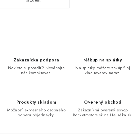
O
v
l
á
d
Zákaznícka podpora
Nákup na splátky
a
Neviete si poradiť? Neváhajte
Na splátky môžete zakúpiť aj
nás kontaktovať!
viac tovarov naraz.
c
i
e
p
Produkty skladom
Overený obchod
r
Možnosť expresného osobného
Zákazníkmi overený eshop
v
odberu objednávky.
Rocketmotors.sk na Heuréka.sk!
k
y