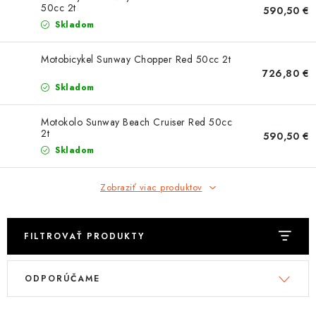
OBLEČENIE
50cc 2t
590,50 €
Skladom
DARČEKY
Motobicykel Sunway Chopper Red 50cc 2t
726,80 €
NÁPLNE A KVAPALINY
Skladom
NÁHRADNÉ DIELY
Motokolo Sunway Beach Cruiser Red 50cc
2t
590,50 €
MONTÁŽNE SLUŽBY
Skladom
ZNAČKY
Zobraziť viac produktov
Moja objednávka
Kontakt
Doprava a platba
FILTROVAŤ PRODUKTY
Návody na montáž
Rozbalené, zánovné a použité produkty
V
R
Bonusový systém
Nákup na splátky
ODPORÚČAME
ý
a
Reklamácia a vrátenie tovaru
Obchodné podmienky
p
d
Ochrana osobných údajov