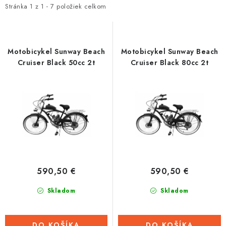
i
e
Stránka
1
z
1
-
7
položiek celkom
Tabuľky veľkostí odevov, prilieb a obuvi rôznych značiek
s
n
p
i
r
e
Motobicykel Sunway Beach
Motobicykel Sunway Beach
o
p
Cruiser Black 50cc 2t
Cruiser Black 80cc 2t
d
r
u
o
k
d
t
u
o
k
v
t
o
590,50 €
590,50 €
v
Skladom
Skladom
DO KOŠÍKA
DO KOŠÍKA