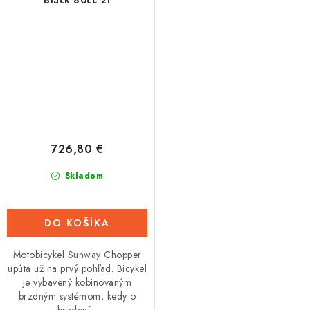
Black 80cc 2t
726,80 €
Skladom
DO KOŠÍKA
Motobicykel Sunway Chopper
upúta už na prvý pohľad. Bicykel
je vybavený kobinovaným
brzdným systémom, kedy o
brzdení...