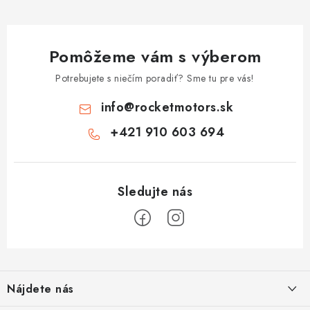
Pomôžeme vám s výberom
Potrebujete s niečím poradiť? Sme tu pre vás!
info
@
rocketmotors.sk
+421 910 603 694
Z
á
Nájdete nás
p