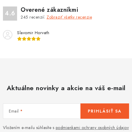
v
ý
Overené zákazníkmi
4.6
p
245
recenzií.
Zobraziť všetky recenzie
i
s
Slavomir Horvath
u
Aktuálne novinky a akcie na váš e-mail
Email
PRIHLÁSIŤ SA
Vložením e-mailu súhlasíte s
podmienkami ochrany osobných údajov