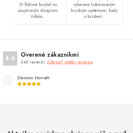
2t Štýlové bicykel so
vybavený kobinovaným
zaujímavým dizajnom.
brzdným systémom, kedy
Vďaka...
o brzdení...
Overené zákazníkmi
4.6
245
recenzií.
Zobraziť všetky recenzie
Slavomir Horvath