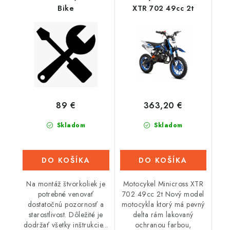
Bike
XTR 702 49cc 2t
89 €
363,20 €
Skladom
Skladom
DO KOŠÍKA
DO KOŠÍKA
Na montáž štvorkoliek je
Motocykel Minicross XTR
potrebné venovať
702 49cc 2t Nový model
dostatočnú pozornosť a
motocykla ktorý má pevný
starostlivost. Dôležité je
delta rám lakovaný
dodržať všetky inštrukcie...
ochranou farbou,