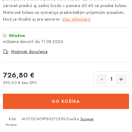
zároveň prednú aj zadnú brzdu v pomere 60:40 na predné koleso.
Tabuľky veľkostí odevov, prilieb a obuvi rôznych značiek
Motorové koleso sa vyznačuje predovšetkým príjemným posedom,
ktorý je vhodný aj pre seniorov.
Viac informácií
Skladom
11.08.2026
Možnosti doručenia
726,80 €
590,90 € bez DPH
Jednotková cena:
DO KOŠÍKA
Kód
MOTOCHOPP802TCERV
Značka:
Sunway
tovaru: