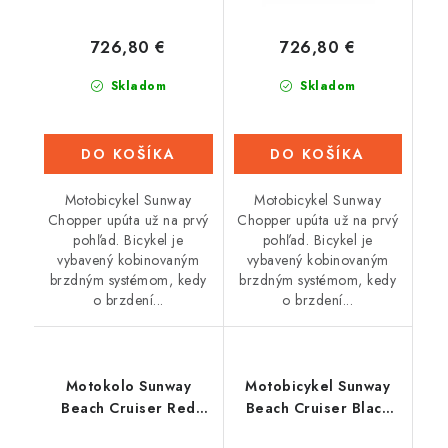
726,80 €
726,80 €
Skladom
Skladom
DO KOŠÍKA
DO KOŠÍKA
Motobicykel Sunway
Motobicykel Sunway
Chopper upúta už na prvý
Chopper upúta už na prvý
pohľad. Bicykel je
pohľad. Bicykel je
vybavený kobinovaným
vybavený kobinovaným
brzdným systémom, kedy
brzdným systémom, kedy
o brzdení...
o brzdení...
Motokolo Sunway
Motobicykel Sunway
Beach Cruiser Red
Beach Cruiser Black
50cc 2t
50cc 2t