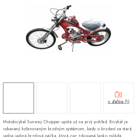
OBLEČENIE
DARČEKY
NÁPLNE A KVAPALINY
NÁHRADNÉ DIELY
MONTÁŽNE SLUŽBY
ZNAČKY
Moja objednávka
Kontakt
Doprava a platba
+ ďalšie (1)
Návody na montáž
Rozbalené, zánovné a použité produkty
Bonusový systém
Nákup na splátky
Motobicykel Sunway Chopper upúta už na prvý pohľad. Bicykel je
Reklamácia a vrátenie tovaru
Obchodné podmienky
vybavený kobinovaným brzdným systémom, kedy o brzdení sa stará
Ochrana osobných údajov
jedna jediná brzdová páčka, ktorá cez zdvojené lanko ovláda