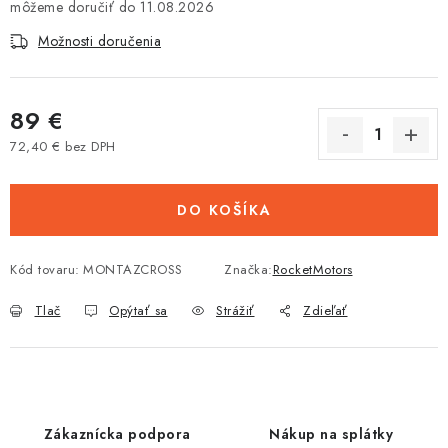
11.08.2026
Tabuľky veľkostí odevov, prilieb a obuvi rôznych značiek
Možnosti doručenia
89 €
72,40 € bez DPH
Jednotková cena:
DO KOŠÍKA
Kód tovaru:
MONTAZCROSS
Značka:
RocketMotors
Tlač
Opýtať sa
Strážiť
Zdieľať
Zákaznícka podpora
Nákup na splátky