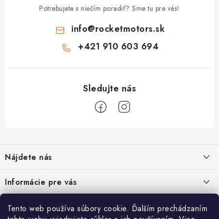
Potrebujete s niečím poradiť? Sme tu pre vás!
info
@
rocketmotors.sk
+421 910 603 694
Z
á
Nájdete nás
p
ä
ZÍSKAJTE ZĽAVU 5€ NA PRVÝ NÁKUP
Informácie pre vás
t
Prihláste sa na odber noviniek nižšie vyplnením Vašej e-mailovej
i
adresy a zľava Vám bude ihneď doručená e-mailom!
Moja objednávka
TOP kategórie
Tento web používa súbory cookie. Ďalším prechádzaním
e