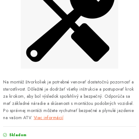
OBLEČENIE
DARČEKY
NÁPLNE A KVAPALINY
NÁHRADNÉ DIELY
MONTÁŽNE SLUŽBY
ZNAČKY
Na montáž štvorkoliek je potrebné venovať dostatočnú pozornosť a
starostlivost. Dôležité je dodržať všetky inštrukcie a postupovať krok
za krokom, aby bol výsledok spoľahlivý a bezpečný. Odporúča sa
Moja objednávka
Kontakt
Doprava a platba
mať základné náradie a skúsenosti s montážou podobných vozidiel.
Návody na montáž
Rozbalené, zánovné a použité produkty
Po správnej montáži môžete vychutnať bezpečné a plynulé jazdenie
na vašom ATV.
Viac informácií
Bonusový systém
Nákup na splátky
Reklamácia a vrátenie tovaru
Obchodné podmienky
Skladom
Ochrana osobných údajov