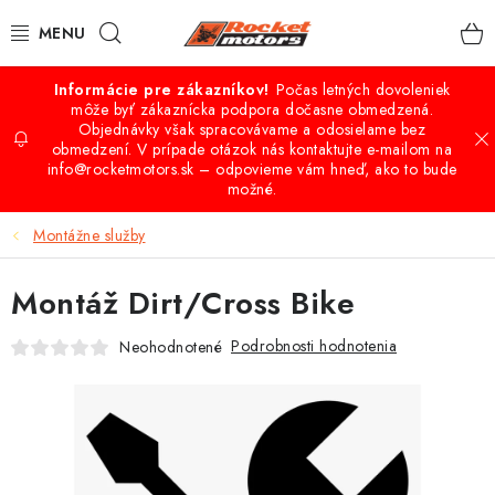
Prejsť
Hľadať
na
obsah
Počas letných dovoleniek
VÝPREDAJ
môže byť zákaznícka podpora dočasne obmedzená.
Objednávky však spracovávame a odosielame bez
obmedzení. V prípade otázok nás kontaktujte e-mailom na
QUAD - ATV
info@rocketmotors.sk – odpovieme vám hneď, ako to bude
možné.
BUGGY A UTV ŠTVORKOLKY
Montážne služby
CROSS-MINICROSS-DIRTBIKE
Montáž Dirt/Cross Bike
KOLOBEŽKY
Podrobnosti hodnotenia
Neohodnotené
MOTO VÝBAVA
PRÍSLUŠENSTVO