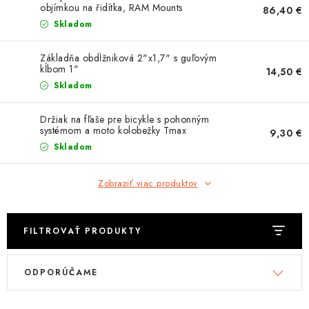
OBLEČENIE
objímkou na řidítka, RAM Mounts
86,40 €
Skladom
DARČEKY
Základňa obdĺžniková 2"x1,7" s guľovým
kĺbom 1"
14,50 €
NÁPLNE A KVAPALINY
Skladom
NÁHRADNÉ DIELY
Držiak na fľaše pre bicykle s pohonným
systémom a moto kolobežky Tmax
9,30 €
MONTÁŽNE SLUŽBY
Skladom
ZNAČKY
Zobraziť viac produktov
Moja objednávka
Kontakt
Doprava a platba
FILTROVAŤ PRODUKTY
Návody na montáž
Rozbalené, zánovné a použité produkty
V
R
Bonusový systém
Nákup na splátky
ODPORÚČAME
ý
a
Reklamácia a vrátenie tovaru
Obchodné podmienky
p
d
Ochrana osobných údajov