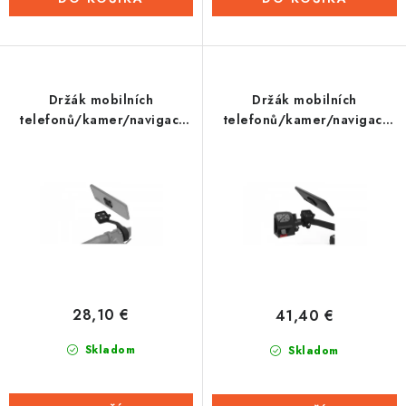
Držák mobilních
Držák mobilních
telefonů/kamer/navigací
telefonů/kamer/navigací
CLIQR s předsazením, sada
CLIQR, sada na řídítka o
pro upevnění na cyklo
průměru 22 mm, OXFORD
řídítka, OXFORD
28,10 €
41,40 €
Skladom
Skladom