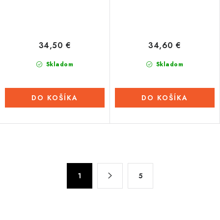
34,50 €
34,60 €
Skladom
Skladom
DO KOŠÍKA
DO KOŠÍKA
O
v
S
l
1
5
t
á
r
d
á
n
a