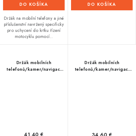
DO KOŠÍKA
DO KOŠÍKA
Držák na mobilní telefony a jiné
příslušenství navržený specificky
pro uchycení do krtku řízení
motocyklu pomocí...
Držák mobilních
Držák mobilních
telefonů/kamer/navigací
telefonů/kamer/navigací
CLIQR, sada pro upevnění
CLIQR, sada s 1" kulovým
na ramínko zrcátek,
čepem, OXFORD
OXFORD
41,40 €
34,60 €