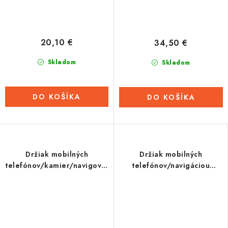
20,10 €
34,50 €
Skladom
Skladom
DO KOŠÍKA
DO KOŠÍKA
Držiak mobilných
Držiak mobilných
telefónov/kamier/navigovací
telefónov/navigáciou
CLIQR, sada na upevnenie
CLIQR, sada na nacvaknutie
pomocou zdrhovacích
do prieduchov ventilácie
pások, OXFORD
automobilu, OXFORD