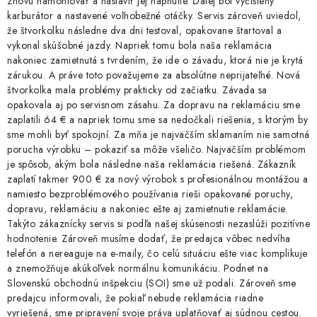
znovu namontovať a nastaviť jej napnutie. Ďalej bol vyčistený
karburátor a nastavené voľnobežné otáčky. Servis zároveň uviedol,
že štvorkolku následne dva dni testoval, opakovane štartoval a
vykonal skúšobné jazdy. Napriek tomu bola naša reklamácia
nakoniec zamietnutá s tvrdením, že ide o závadu, ktorá nie je krytá
zárukou. A práve toto považujeme za absolútne neprijateľné. Nová
štvorkolka mala problémy prakticky od začiatku. Závada sa
opakovala aj po servisnom zásahu. Za dopravu na reklamáciu sme
zaplatili 64 € a napriek tomu sme sa nedočkali riešenia, s ktorým by
sme mohli byť spokojní. Za mňa je najväčším sklamaním nie samotná
porucha výrobku – pokaziť sa môže všeličo. Najväčším problémom
je spôsob, akým bola následne naša reklamácia riešená. Zákazník
zaplatí takmer 900 € za nový výrobok s profesionálnou montážou a
namiesto bezproblémového používania rieši opakované poruchy,
dopravu, reklamáciu a nakoniec ešte aj zamietnutie reklamácie.
Takýto zákaznícky servis si podľa našej skúsenosti nezaslúži pozitívne
hodnotenie. Zároveň musíme dodať, že predajca vôbec nedvíha
telefón a nereaguje na e-maily, čo celú situáciu ešte viac komplikuje
a znemožňuje akúkoľvek normálnu komunikáciu. Podnet na
Slovenskú obchodnú inšpekciu (SOI) sme už podali. Zároveň sme
predajcu informovali, že pokiaľ nebude reklamácia riadne
vyriešená, sme pripravení svoje práva uplatňovať aj súdnou cestou.