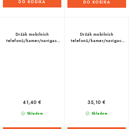
DO KOŠÍKA
DO KOŠÍKA
Držák mobilních
Držák mobilních
telefonů/kamer/navigací
telefonů/kamer/navigací
CLIQR, sada pro upevnění
CLIQR, sada pro upevnění
do krku řízení, OXFORD
do víčka představce,
OXFORD
41,40 €
35,10 €
Skladom
Skladom