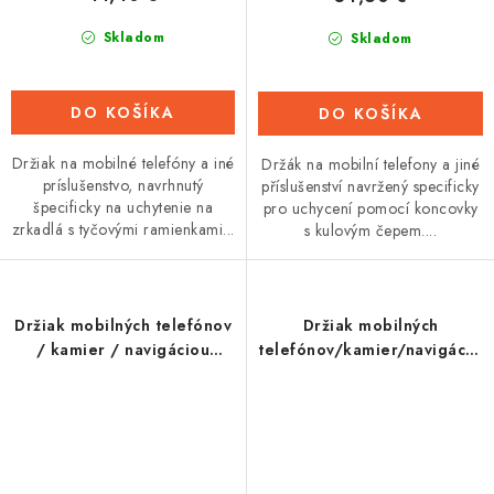
Skladom
Skladom
DO KOŠÍKA
DO KOŠÍKA
Držiak na mobilné telefóny a iné
Držák na mobilní telefony a jiné
príslušenstvo, navrhnutý
příslušenství navržený specificky
špecificky na uchytenie na
pro uchycení pomocí koncovky
zrkadlá s tyčovými ramienkami...
s kulovým čepem....
Držiak mobilných telefónov
Držiak mobilných
/ kamier / navigáciou
telefónov/kamier/navigáciou
CLIQR, sada pre upevnenie
CLIQR, sada pre upevnenie
na skrutky okuliarov
na cyklo riadidlá, OXFORD
riadidiel, OXFORD