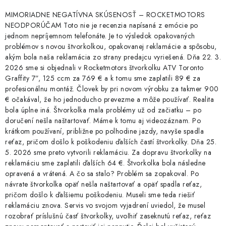
MIMORIADNE NEGATÍVNA SKÚSENOSŤ – ROCKETMOTORS
NEODPORÚČAM Toto nie je recenzia napísaná z emócie po
jednom nepríjemnom telefonáte. Je to výsledok opakovaných
problémov s novou štvorkolkou, opakovanej reklamácie a spôsobu,
akým bola naša reklamácia zo strany predajcu vyriešená. Dňa 22. 3.
2026 sme si objednali v Rocketmotors štvorkolku ATV Toronto
Graffity 7”, 125 ccm za 769 € a k tomu sme zaplatili 89 € za
profesionálnu montáž. Človek by pri novom výrobku za takmer 900
€ očakával, že ho jednoducho prevezme a môže používať. Realita
bola úplne iná. Štvorkolka mala problémy už od začiatku – po
doručení nešla naštartovať. Máme k tomu aj videozáznam. Po
krátkom používaní, približne po polhodine jazdy, navyše spadla
reťaz, pričom došlo k poškodeniu ďalších častí štvorkolky. Dňa 25.
5. 2026 sme preto vytvorili reklamáciu. Za dopravu štvorkolky na
reklamáciu sme zaplatili ďalších 64 €. Štvorkolka bola následne
opravená a vrátená. A čo sa stalo? Problém sa zopakoval. Po
návrate štvorkolka opäť nešla naštartovať a opäť spadla reťaz,
pričom došlo k ďalšiemu poškodeniu. Museli sme teda riešiť
reklamáciu znova. Servis vo svojom vyjadrení uviedol, že musel
rozobrať príslušnú časť štvorkolky, uvoľniť zaseknutú reťaz, reťaz