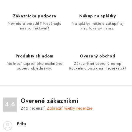
k
c
o
i
Zákaznícka podpora
Nákup na splátky
v
e
Neviete si poradiť? Neváhajte
Na splátky môžete zakúpiť aj
a
p
nás kontaktovať!
viac tovarov naraz.
n
r
i
v
e
k
Produkty skladom
Overený obchod
y
Možnosť expresného osobného
Zákazníkmi overený eshop
v
odberu objednávky.
Rocketmotors.sk na Heuréka.sk!
ý
p
i
s
Overené zákazníkmi
4.6
u
246
recenzií.
Zobraziť všetky recenzie
Erika