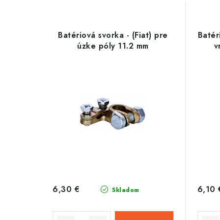
V
d
ý
e
Batériová svorka - (Fiat) pre
Batér
p
úzke póly 11.2 mm
v
n
i
i
s
e
p
p
r
r
o
o
d
d
u
u
6,30 €
6,10 
Skladom
k
k
t