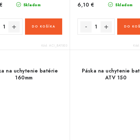
€
6,10 €
Skladom
Skladom
DO KOŠÍKA
DO KOŠ
Kód:
ACI_BAT003
Kód
ka na uchytenie batérie
Páska na uchytenie bat
160mm
ATV 150