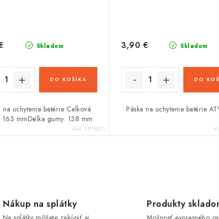
€
3,90 €
Skladom
Skladom
DO KOŠÍKA
DO KOŠ
 na uchytenie batérie Celková
Páska na uchytenie batérie A
: 163 mmDélka gumy: 138 mm
Kód:
ZPY55511
K
Nákup na splátky
Produkty sklad
Na splátky môžete zakúpiť aj
Možnosť expresného o