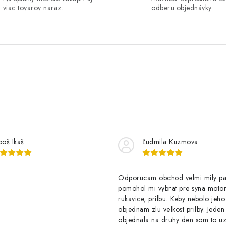
viac tovarov naraz.
odberu objednávky.
boš Ikaš
Ľudmila Kuzmova
Odporucam obchod velmi mily p
pomohol mi vybrat pre syna motor
rukavice, prilbu. Keby nebolo jeho
objednam zlu velkost prilby. Jede
objednala na druhy den som to u