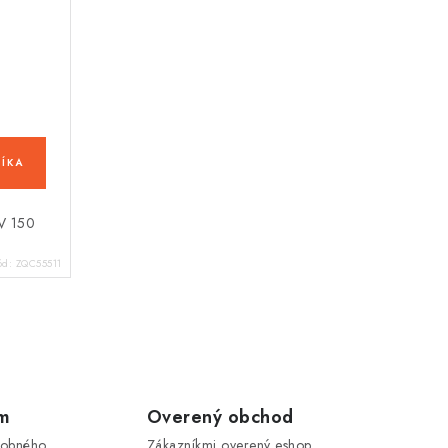
ÍKA
TV 150
ód:
ZQC55511
om
Overený obchod
sobného
Zákazníkmi overený eshop