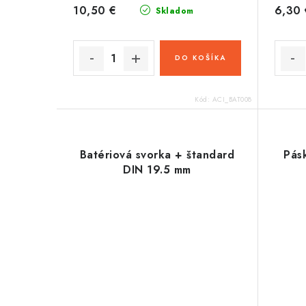
10,50 €
6,30 
Skladom
DO KOŠÍKA
Kód:
ACI_BAT008
Batériová svorka + štandard
Pás
DIN 19.5 mm