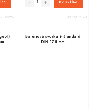
ÍKA
DO KOŠÍKA
ACI_BAT002A
Kód:
ACI_BAT002
geot)
Batériová svorka + štandard
mm
DIN 17.5 mm