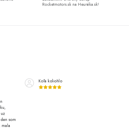
Rocketmotors.sk na Heuréka.sk!
Koľa koliohlo
an
ku,
 uz
n den som
z mala