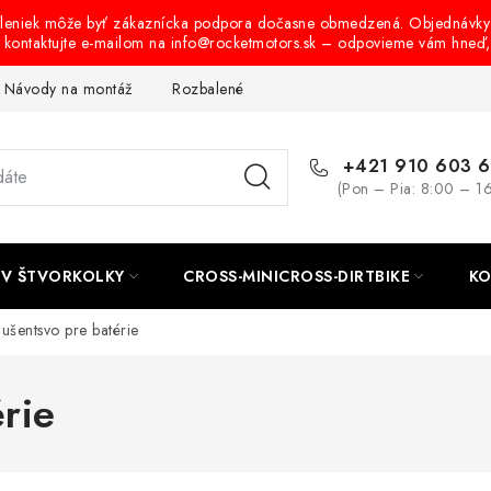
oleniek môže byť zákaznícka podpora dočasne obmedzená. Objednávky
s kontaktujte e-mailom na info@rocketmotors.sk – odpovieme vám hneď
Návody na montáž
Rozbalené, zánovné a použité produkty
B
+421 910 603 
(Pon – Pia: 8:00 – 1
TV ŠTVORKOLKY
CROSS-MINICROSS-DIRTBIKE
KO
lušentsvo pre batérie
érie