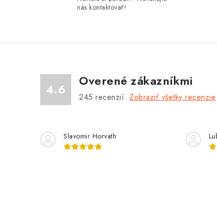
á
nás kontaktovať!
d
a
c
i
Overené zákazníkmi
e
4.6
p
245
recenzií.
Zobraziť všetky recenzie
r
v
Slavomir Horvath
Lu
k
y
v
ý
p