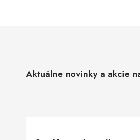
i
s
u
Aktuálne novinky a akcie na