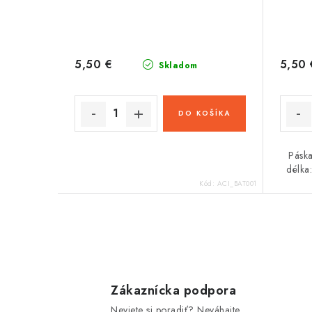
5,50 €
5,50 
Skladom
DO KOŠÍKA
Páska
délka
Kód:
ACI_BAT001
O
v
l
Zákaznícka podpora
Neviete si poradiť? Neváhajte