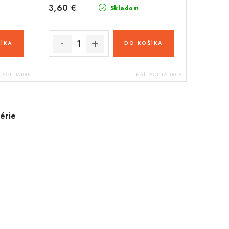
3,60 €
Skladom
ÍKA
DO KOŠÍKA
:
ACI_BAT006
Kód:
ACI_BAT001A
érie