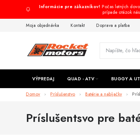
Prejsť
Počas letných dov
na
prípade otázok ná
obsah
Moja objednávka
Kontakt
Doprava a platba
VÝPREDAJ
QUAD - ATV
BUGGY A U
Domov
Príslušenstvo
Batérie a nabíjačky
Prís
Príslušentsvo pre bat