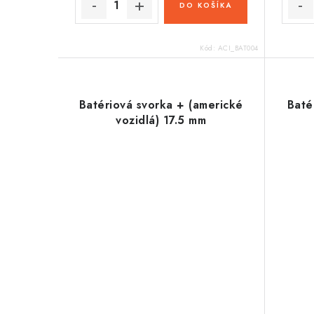
t
DO KOŠÍKA
o
o
v
v
Kód:
ACI_BAT004
Batériová svorka + (americké
Baté
vozidlá) 17.5 mm