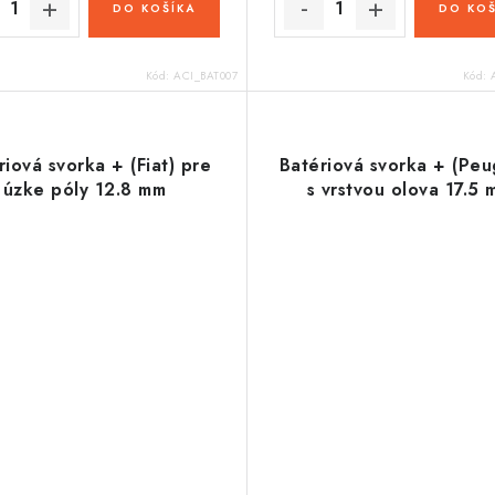
DO KOŠÍKA
DO KOŠ
Kód:
ACI_BAT007
Kód:
riová svorka + (Fiat) pre
Batériová svorka + (Peu
úzke póly 12.8 mm
s vrstvou olova 17.5 