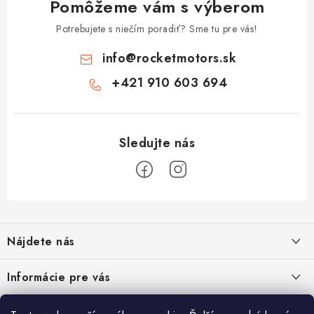
Pomôžeme vám s výberom
Potrebujete s niečím poradiť? Sme tu pre vás!
info
@
rocketmotors.sk
+421 910 603 694
Z
á
Nájdete nás
p
ä
Informácie pre vás
t
i
Moja objednávka
TOP kategórie