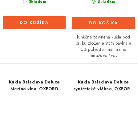
Skladom
Skladom
DO KOŠÍKA
DO KOŠÍKA
funkčná bavlnená kukla pod
prilbu zloženie 95% bavlna a
5% polyester minimálne
množstvo švov
Kukla Balaclava Deluxe
Kukla Balaclava Deluxe
Merino vlna, OXFORD
syntetické vlákno, OXFORD
(černá)
(čierna, s prieduchmi a
dlhým golierom)