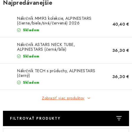
OBLEČENIE
Najpredávanejšie
DARČEKY
Nákrčník MM93 kolekcie, ALPINESTARS
(čierna/biela/sivá/červená) 2026
40,40 €
Skladom
NÁPLNE A KVAPALINY
Nákrčník ASTARS NECK TUBE,
NÁHRADNÉ DIELY
ALPINESTARS (černá/bílá)
36,30 €
Skladom
MONTÁŽNE SLUŽBY
Nákrčník TECH s průduchy, ALPINESTARS
(černý)
36,30 €
ZNAČKY
Skladom
Moja objednávka
Kontakt
Doprava a platba
Zobraziť viac produktov
Návody na montáž
Rozbalené, zánovné a použité produkty
Bonusový systém
Nákup na splátky
FILTROVAŤ PRODUKTY
Reklamácia a vrátenie tovaru
Obchodné podmienky
Ochrana osobných údajov