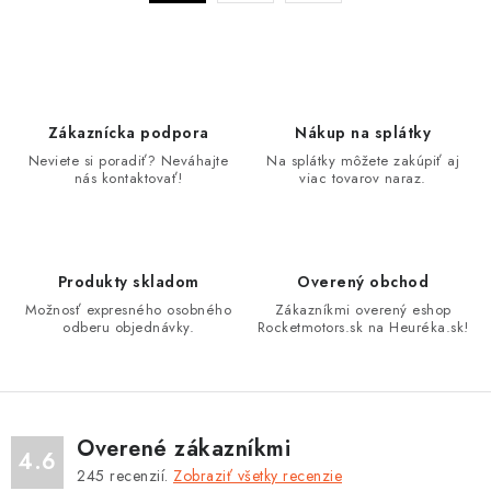
á
r
d
á
n
a
k
c
o
i
Zákaznícka podpora
Nákup na splátky
v
e
Neviete si poradiť? Neváhajte
Na splátky môžete zakúpiť aj
a
p
nás kontaktovať!
viac tovarov naraz.
n
r
i
v
e
k
Produkty skladom
Overený obchod
y
Možnosť expresného osobného
Zákazníkmi overený eshop
v
odberu objednávky.
Rocketmotors.sk na Heuréka.sk!
ý
p
i
s
Overené zákazníkmi
4.6
u
245
recenzií.
Zobraziť všetky recenzie