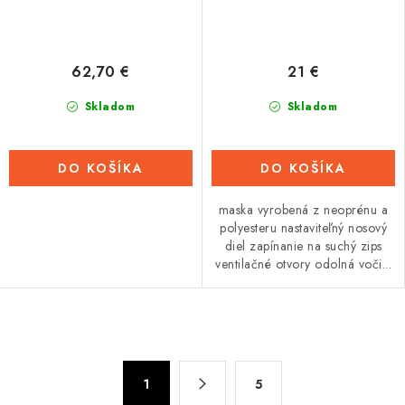
62,70 €
21 €
Skladom
Skladom
DO KOŠÍKA
DO KOŠÍKA
maska vyrobená z neoprénu a
polyesteru nastaviteľný nosový
diel zapínanie na suchý zips
ventilačné otvory odolná voči...
O
v
S
l
1
5
t