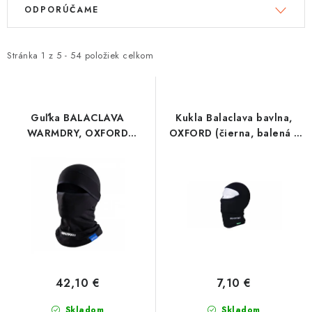
V
R
ODPORÚČAME
ý
a
Tabuľky veľkostí odevov, prilieb a obuvi rôznych značiek
p
d
i
e
Stránka
1
z
5
-
54
položiek celkom
s
n
p
i
r
e
Guľka BALACLAVA
Kukla Balaclava bavlna,
o
p
WARMDRY, OXFORD
OXFORD (čierna, balená v
ADVANCED
sáčku)
d
r
u
o
k
d
t
u
o
k
v
t
o
42,10 €
7,10 €
v
Skladom
Skladom