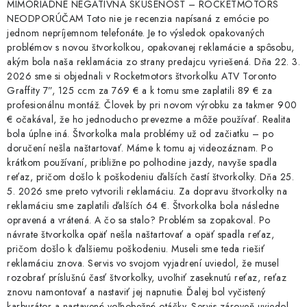
MIMORIADNE NEGATÍVNA SKÚSENOSŤ – ROCKETMOTORS
NEODPORÚČAM Toto nie je recenzia napísaná z emócie po
jednom nepríjemnom telefonáte. Je to výsledok opakovaných
problémov s novou štvorkolkou, opakovanej reklamácie a spôsobu,
akým bola naša reklamácia zo strany predajcu vyriešená. Dňa 22. 3.
2026 sme si objednali v Rocketmotors štvorkolku ATV Toronto
Graffity 7”, 125 ccm za 769 € a k tomu sme zaplatili 89 € za
profesionálnu montáž. Človek by pri novom výrobku za takmer 900
€ očakával, že ho jednoducho prevezme a môže používať. Realita
bola úplne iná. Štvorkolka mala problémy už od začiatku – po
doručení nešla naštartovať. Máme k tomu aj videozáznam. Po
krátkom používaní, približne po polhodine jazdy, navyše spadla
reťaz, pričom došlo k poškodeniu ďalších častí štvorkolky. Dňa 25.
5. 2026 sme preto vytvorili reklamáciu. Za dopravu štvorkolky na
reklamáciu sme zaplatili ďalších 64 €. Štvorkolka bola následne
opravená a vrátená. A čo sa stalo? Problém sa zopakoval. Po
návrate štvorkolka opäť nešla naštartovať a opäť spadla reťaz,
pričom došlo k ďalšiemu poškodeniu. Museli sme teda riešiť
reklamáciu znova. Servis vo svojom vyjadrení uviedol, že musel
rozobrať príslušnú časť štvorkolky, uvoľniť zaseknutú reťaz, reťaz
znovu namontovať a nastaviť jej napnutie. Ďalej bol vyčistený
karburátor a nastavené voľnobežné otáčky. Servis zároveň uviedol,