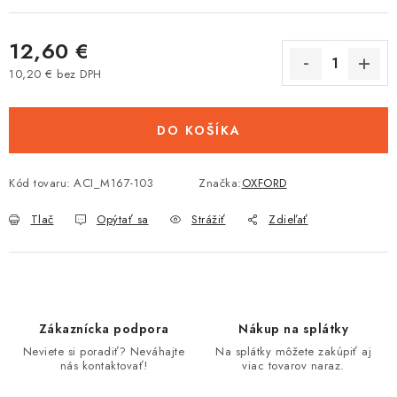
Tabuľky veľkostí odevov, prilieb a obuvi rôznych značiek
12,60 €
10,20 € bez DPH
Jednotková cena:
DO KOŠÍKA
Kód tovaru:
ACI_M167-103
Značka:
OXFORD
Tlač
Opýtať sa
Strážiť
Zdieľať
Zákaznícka podpora
Nákup na splátky
Neviete si poradiť? Neváhajte
Na splátky môžete zakúpiť aj
nás kontaktovať!
viac tovarov naraz.