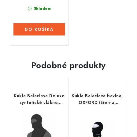
Skladom
DO KOŠÍKA
Podobné produkty
Kukla Balaclava Deluxe
Kukla Balaclava bavlna,
syntetické vlákno,
OXFORD (čierna,
OXFORD (čierna, s
balená v sáčku)
prieduchmi a dlhým
golierom)