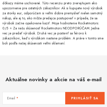
dôkazy máme uschované. Túto recenziu preto zverejňujem ako
upozornenie pre ostatných zákazníkov: Ak si kupujete nový výrobok
za stovky eur, odporúčam si veľmi dobre premyslieť nielen samotný
nákup, ale aj to, ako môže predajca postupovať v prípade, že sa
výrobok začne opakovane kaziť. Moje hodnotenie Rocketmotors:
0/5 ⭐ Za našu skúsenosť Rocketmotors NEODPORÚČAM. Jedna
vec je predať výrobok. Druhá vec je postaviť sa férovo k
zákazníkovi, keď s výrobkom nastane problém. A práve v tomto sme
boli podľa našej skúsenosti veľmi sklamaní.
Aktuálne novinky a akcie na váš e-mail
Email
PRIHLÁSIŤ SA