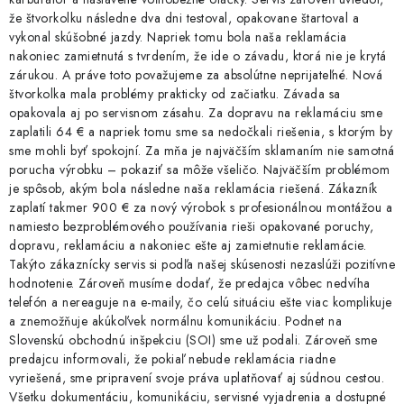
že štvorkolku následne dva dni testoval, opakovane štartoval a
vykonal skúšobné jazdy. Napriek tomu bola naša reklamácia
nakoniec zamietnutá s tvrdením, že ide o závadu, ktorá nie je krytá
zárukou. A práve toto považujeme za absolútne neprijateľné. Nová
štvorkolka mala problémy prakticky od začiatku. Závada sa
opakovala aj po servisnom zásahu. Za dopravu na reklamáciu sme
zaplatili 64 € a napriek tomu sme sa nedočkali riešenia, s ktorým by
sme mohli byť spokojní. Za mňa je najväčším sklamaním nie samotná
porucha výrobku – pokaziť sa môže všeličo. Najväčším problémom
je spôsob, akým bola následne naša reklamácia riešená. Zákazník
zaplatí takmer 900 € za nový výrobok s profesionálnou montážou a
namiesto bezproblémového používania rieši opakované poruchy,
dopravu, reklamáciu a nakoniec ešte aj zamietnutie reklamácie.
Takýto zákaznícky servis si podľa našej skúsenosti nezaslúži pozitívne
hodnotenie. Zároveň musíme dodať, že predajca vôbec nedvíha
telefón a nereaguje na e-maily, čo celú situáciu ešte viac komplikuje
a znemožňuje akúkoľvek normálnu komunikáciu. Podnet na
Slovenskú obchodnú inšpekciu (SOI) sme už podali. Zároveň sme
predajcu informovali, že pokiaľ nebude reklamácia riadne
vyriešená, sme pripravení svoje práva uplatňovať aj súdnou cestou.
Všetku dokumentáciu, komunikáciu, servisné vyjadrenia a dostupné