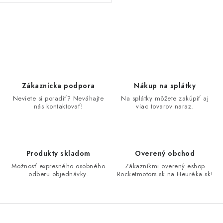
O
v
l
á
d
Zákaznícka podpora
Nákup na splátky
a
Neviete si poradiť? Neváhajte
Na splátky môžete zakúpiť aj
nás kontaktovať!
viac tovarov naraz.
c
i
e
p
Produkty skladom
Overený obchod
r
Možnosť expresného osobného
Zákazníkmi overený eshop
v
odberu objednávky.
Rocketmotors.sk na Heuréka.sk!
k
y
v