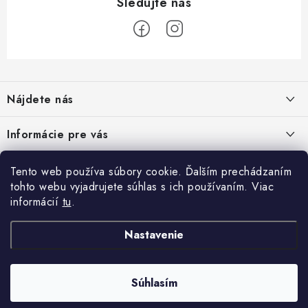
Z
á
Nájdete nás
p
ä
Informácie pre vás
t
i
Moja objednávka
TOP kategórie
Tento web používa súbory cookie. Ďalším prechádzaním
e
tohto webu vyjadrujete súhlas s ich používaním. Viac
Kontakt
Detské štvorkolky
informácií
tu
.
Facebook
Doprava a platba
Minicross
Nastavenie
Návody na montáž
Moto prilby
Rozbalené, zánovné a použité produkty
Moto rukavice
Súhlasím
Copyright 2026
ROCKETMOTORS
. Všetky práva vyhradené.
Bonusový systém
Vytvoril Shoptet Premium
Reflexná výbava