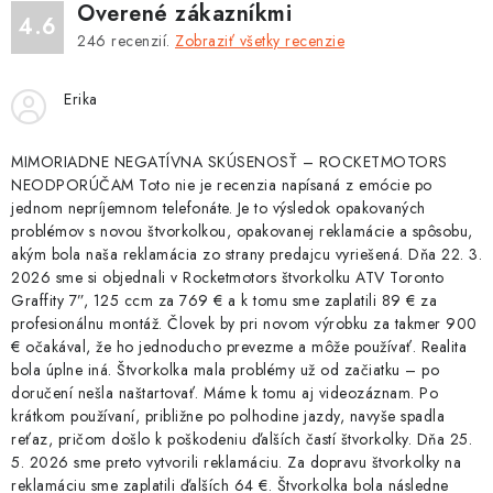
ý
Overené zákazníkmi
4.6
p
246
recenzií.
Zobraziť všetky recenzie
i
s
Erika
u
MIMORIADNE NEGATÍVNA SKÚSENOSŤ – ROCKETMOTORS
NEODPORÚČAM Toto nie je recenzia napísaná z emócie po
jednom nepríjemnom telefonáte. Je to výsledok opakovaných
problémov s novou štvorkolkou, opakovanej reklamácie a spôsobu,
akým bola naša reklamácia zo strany predajcu vyriešená. Dňa 22. 3.
2026 sme si objednali v Rocketmotors štvorkolku ATV Toronto
Graffity 7”, 125 ccm za 769 € a k tomu sme zaplatili 89 € za
profesionálnu montáž. Človek by pri novom výrobku za takmer 900
€ očakával, že ho jednoducho prevezme a môže používať. Realita
bola úplne iná. Štvorkolka mala problémy už od začiatku – po
doručení nešla naštartovať. Máme k tomu aj videozáznam. Po
krátkom používaní, približne po polhodine jazdy, navyše spadla
reťaz, pričom došlo k poškodeniu ďalších častí štvorkolky. Dňa 25.
5. 2026 sme preto vytvorili reklamáciu. Za dopravu štvorkolky na
reklamáciu sme zaplatili ďalších 64 €. Štvorkolka bola následne