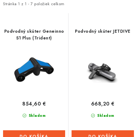
i
e
Stránka
1
z
1
-
7
položiek celkom
Tabuľky veľkostí odevov, prilieb a obuvi rôznych značiek
s
n
p
i
r
e
Podvodný skúter Geneinno
Podvodný skúter JETDIVE
o
p
S1 Plus (Trident)
d
r
u
o
k
d
t
u
o
k
v
t
o
854,60 €
668,20 €
v
Skladom
Skladom
DO KOŠÍKA
DO KOŠÍKA