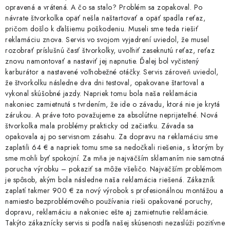
opravená a vrátená. A čo sa stalo? Problém sa zopakoval. Po
návrate štvorkolka opäť nešla naštartovať a opäť spadla reťaz,
pričom došlo k ďalšiemu poškodeniu. Museli sme teda riešiť
reklamáciu znova. Servis vo svojom vyjadrení uviedol, že musel
rozobrať príslušnú časť štvorkolky, uvoľniť zaseknutú reťaz, reťaz
znovu namontovať a nastaviť jej napnutie. Ďalej bol vyčistený
karburátor a nastavené voľnobežné otáčky. Servis zároveň uviedol,
že štvorkolku následne dva dni testoval, opakovane štartoval a
vykonal skúšobné jazdy. Napriek tomu bola naša reklamácia
nakoniec zamietnutá s tvrdením, že ide o závadu, ktorá nie je krytá
zárukou. A práve toto považujeme za absolútne neprijateľné. Nová
štvorkolka mala problémy prakticky od začiatku. Závada sa
opakovala aj po servisnom zásahu. Za dopravu na reklamáciu sme
zaplatili 64 € a napriek tomu sme sa nedočkali riešenia, s ktorým by
sme mohli byť spokojní. Za mňa je najväčším sklamaním nie samotná
porucha výrobku – pokaziť sa môže všeličo. Najväčším problémom
je spôsob, akým bola následne naša reklamácia riešená. Zákazník
zaplatí takmer 900 € za nový výrobok s profesionálnou montážou a
namiesto bezproblémového používania rieši opakované poruchy,
dopravu, reklamáciu a nakoniec ešte aj zamietnutie reklamácie.
Takýto zákaznícky servis si podľa našej skúsenosti nezaslúži pozitívne