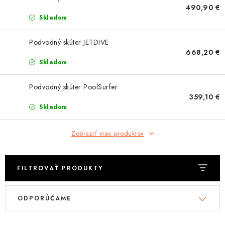
OBLEČENIE
490,90 €
Skladom
DARČEKY
Podvodný skúter JETDIVE
668,20 €
NÁPLNE A KVAPALINY
Skladom
NÁHRADNÉ DIELY
Podvodný skúter PoolSurfer
359,10 €
MONTÁŽNE SLUŽBY
Skladom
ZNAČKY
Zobraziť viac produktov
Moja objednávka
Kontakt
Doprava a platba
FILTROVAŤ PRODUKTY
Návody na montáž
Rozbalené, zánovné a použité produkty
V
R
Bonusový systém
Nákup na splátky
ODPORÚČAME
ý
a
Reklamácia a vrátenie tovaru
Obchodné podmienky
p
d
Ochrana osobných údajov