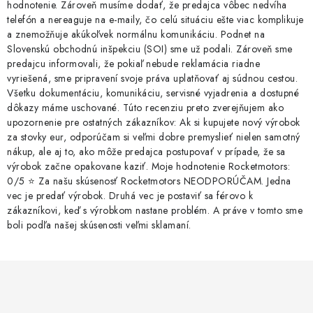
hodnotenie. Zároveň musíme dodať, že predajca vôbec nedvíha
telefón a nereaguje na e-maily, čo celú situáciu ešte viac komplikuje
a znemožňuje akúkoľvek normálnu komunikáciu. Podnet na
Slovenskú obchodnú inšpekciu (SOI) sme už podali. Zároveň sme
predajcu informovali, že pokiaľ nebude reklamácia riadne
vyriešená, sme pripravení svoje práva uplatňovať aj súdnou cestou.
Všetku dokumentáciu, komunikáciu, servisné vyjadrenia a dostupné
dôkazy máme uschované. Túto recenziu preto zverejňujem ako
upozornenie pre ostatných zákazníkov: Ak si kupujete nový výrobok
za stovky eur, odporúčam si veľmi dobre premyslieť nielen samotný
nákup, ale aj to, ako môže predajca postupovať v prípade, že sa
výrobok začne opakovane kaziť. Moje hodnotenie Rocketmotors:
0/5 ⭐ Za našu skúsenosť Rocketmotors NEODPORÚČAM. Jedna
vec je predať výrobok. Druhá vec je postaviť sa férovo k
zákazníkovi, keď s výrobkom nastane problém. A práve v tomto sme
boli podľa našej skúsenosti veľmi sklamaní.