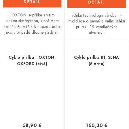
DETAIL
DETAIL
HOXTON je přilba s velmi
vďaka technológii výroby in-
lehkou skořepinou, která Vám
mold ide o pevnú a veľmi ľahkú
zaručí, že Váš krk nebude bolet
prilbu 19 ventilačných
jako v případě dlouhé jízdy s...
otvorov...
Cyklo prilba HOXTON,
Cyklo prilba R1, SENA
OXFORD (sivá)
(čierna)
58,90 €
160,30 €