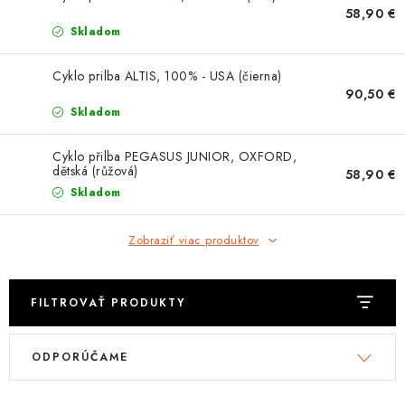
OBLEČENIE
58,90 €
Skladom
DARČEKY
Cyklo prilba ALTIS, 100% - USA (čierna)
90,50 €
NÁPLNE A KVAPALINY
Skladom
NÁHRADNÉ DIELY
Cyklo přilba PEGASUS JUNIOR, OXFORD,
dětská (růžová)
58,90 €
MONTÁŽNE SLUŽBY
Skladom
ZNAČKY
Zobraziť viac produktov
Moja objednávka
Kontakt
Doprava a platba
FILTROVAŤ PRODUKTY
Návody na montáž
Rozbalené, zánovné a použité produkty
V
R
Bonusový systém
Nákup na splátky
ODPORÚČAME
ý
a
Reklamácia a vrátenie tovaru
Obchodné podmienky
p
d
Ochrana osobných údajov