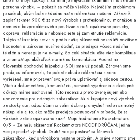
sme mohli byť spokojní. Za mňa je najväčším sklamaním nie samotná
porucha výrobku – pokaziť sa môže všeličo. Najväčším problémom
je spôsob, akým bola následne naša reklamácia riešená. Zákazník
zaplatí takmer 900 € za nový výrobok s profesionálnou montážou a
namiesto bezproblémového používania rieši opakované poruchy,
dopravu, reklamáciu a nakoniec ešte aj zamietnutie reklamácie.
Takýto zákaznícky servis si podľa našej skúsenosti nezaslúži pozitívne
hodnotenie. Zároveň musíme dodať, že predajca vôbec nedvíha
telefón a nereaguje na e-maily, čo celú situáciu ešte viac komplikuje
a znemožňuje akúkoľvek normálnu komunikáciu. Podnet na
Slovenskú obchodnú inšpekciu (SOI) sme už podali. Zároveň sme
predajcu informovali, že pokiaľ nebude reklamácia riadne
vyriešená, sme pripravení svoje práva uplatňovať aj súdnou cestou.
Všetku dokumentáciu, komunikáciu, servisné vyjadrenia a dostupné
dôkazy máme uschované. Túto recenziu preto zverejňujem ako
upozornenie pre ostatných zákazníkov: Ak si kupujete nový výrobok
za stovky eur, odporúčam si veľmi dobre premyslieť nielen samotný
nákup, ale aj to, ako môže predajca postupovať v prípade, že sa
výrobok začne opakovane kaziť. Moje hodnotenie Rocketmotors:
0/5 ⭐ Za našu skúsenosť Rocketmotors NEODPORÚČAM. Jedna
vec je predať výrobok. Druhá vec je postaviť sa férovo k
zákazníkovi, keď s výrobkom nastane problém. A práve v tomto sme