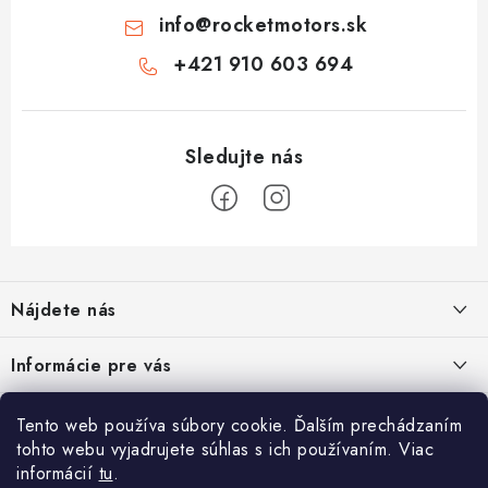
info
@
rocketmotors.sk
+421 910 603 694
Z
á
Nájdete nás
p
ä
ZÍSKAJTE ZĽAVU 5€ NA PRVÝ NÁKUP
Informácie pre vás
t
Prihláste sa na odber noviniek nižšie vyplnením Vašej e-mailovej
i
adresy a zľava Vám bude ihneď doručená e-mailom!
Moja objednávka
TOP kategórie
Tento web používa súbory cookie. Ďalším prechádzaním
e
tohto webu vyjadrujete súhlas s ich používaním. Viac
Kontakt
Detské štvorkolky
informácií
tu
.
Facebook