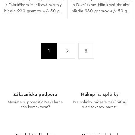
s D-krúžkom Hliníkové skrutky
s D-krúžkom Hliníkové skrutky
hľadia 930 gramov +/- 50 g...
hľadia 930 gramov +/- 50 g...
O
v
S
l
1
2
t
á
r
d
á
n
a
k
c
o
i
Zákaznícka podpora
Nákup na splátky
v
e
Neviete si poradiť? Neváhajte
Na splátky môžete zakúpiť aj
a
p
nás kontaktovať!
viac tovarov naraz.
n
r
i
v
e
k