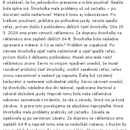
€ očakával, že ho jednoducho prevezme a môže používať. Realita
bola úplne iná. Štvorkolka mala problémy už od začiatku – po
doručení nešla naštartovať. Máme k tomu aj videozáznam. Po
krátkom používaní, približne po polhodine jazdy, navyše spadla
reťaz, pričom došlo k poškodeniu ďalších častí štvorkolky. Dňa 25.
5. 2026 sme preto vytvorili reklamáciu. Za dopravu štvorkolky na
reklamáciu sme zaplatili ďalších 64 €. Štvorkolka bola následne
opravená a vrátená. A čo sa stalo? Problém sa zopakoval. Po
návrate štvorkolka opäť nešla naštartovať a opäť spadla reťaz,
pričom došlo k ďalšiemu poškodeniu. Museli sme teda riešiť
reklamáciu znova. Servis vo svojom vyjadrení uviedol, že musel
rozobrať príslušnú časť štvorkolky, uvoľniť zaseknutú reťaz, reťaz
znovu namontovať a nastaviť jej napnutie. Ďalej bol vyčistený
karburátor a nastavené voľnobežné otáčky. Servis zároveň uviedol,
že štvorkolku následne dva dni testoval, opakovane štartoval a
vykonal skúšobné jazdy. Napriek tomu bola naša reklamácia
nakoniec zamietnutá s tvrdením, že ide o závadu, ktorá nie je krytá
zárukou. A práve toto považujeme za absolútne neprijateľné. Nová
štvorkolka mala problémy prakticky od začiatku. Závada sa
opakovala aj po servisnom zásahu. Za dopravu na reklamáciu sme
zaplatili 64 € a napriek tomu sme sa nedočkali riešenia, s ktorým by