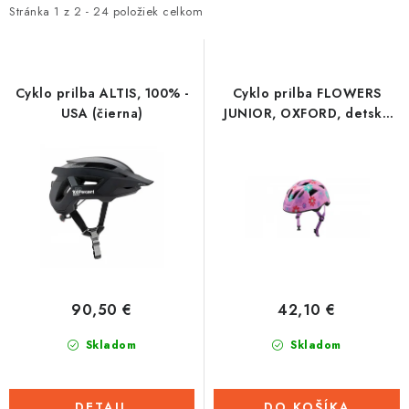
i
e
Stránka
1
z
2
-
24
položiek celkom
Tabuľky veľkostí odevov, prilieb a obuvi rôznych značiek
s
n
p
i
r
e
Cyklo prilba ALTIS, 100% -
Cyklo prilba FLOWERS
o
p
USA (čierna)
JUNIOR, OXFORD, detská
(ružová)
d
r
u
o
k
d
t
u
o
k
v
t
o
90,50 €
42,10 €
v
Skladom
Skladom
DETAIL
DO KOŠÍKA