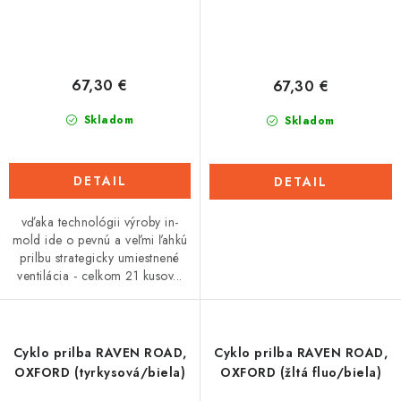
67,30 €
67,30 €
Skladom
Skladom
DETAIL
DETAIL
vďaka technológii výroby in-
mold ide o pevnú a veľmi ľahkú
prilbu strategicky umiestnené
ventilácia - celkom 21 kusov...
Cyklo prilba RAVEN ROAD,
Cyklo prilba RAVEN ROAD,
OXFORD (tyrkysová/biela)
OXFORD (žltá fluo/biela)