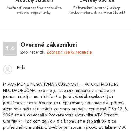
Produkty skladom
Overený obchod
y
Možnosť expresného osobného
Zákazníkmi overený eshop
v
odberu objednávky.
Rocketmotors.sk na Heuréka.sk!
ý
p
i
s
Overené zákazníkmi
4.6
u
246
recenzií.
Zobraziť všetky recenzie
Erika
MIMORIADNE NEGATÍVNA SKÚSENOSŤ – ROCKETMOTORS
NEODPORÚČAM Toto nie je recenzia napísaná z emócie po
jednom nepríjemnom telefonáte. Je to výsledok opakovaných
problémov s novou štvorkolkou, opakovanej reklamácie a spôsobu,
akým bola naša reklamácia zo strany predajcu vyriešená. Dňa 22. 3.
2026 sme si objednali v Rocketmotors štvorkolku ATV Toronto
Graffity 7”, 125 ccm za 769 € a k tomu sme zaplatili 89 € za
profesionálnu montáž. Človek by pri novom výrobku za takmer 900