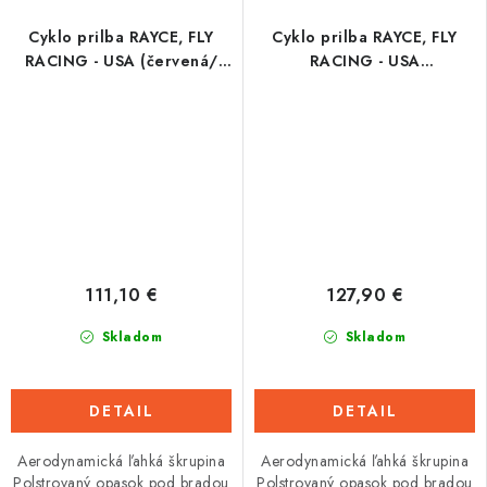
Cyklo prilba RAYCE, FLY
Cyklo prilba RAYCE, FLY
RACING - USA (červená/
RACING - USA
čierna)
(čierna/modrá)
111,10 €
127,90 €
Skladom
Skladom
DETAIL
DETAIL
Aerodynamická ľahká škrupina
Aerodynamická ľahká škrupina
Polstrovaný opasok pod bradou
Polstrovaný opasok pod bradou