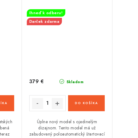
Ihneď k odberu!
Darček zdarma
379 €
Skladom
ÍKA
DO KOŠÍKA
etských
Úplne nový model s ojedinelým
úbená
dizajnom. Tento model má už
teraz
zabudovaný poloautomatický štartovací