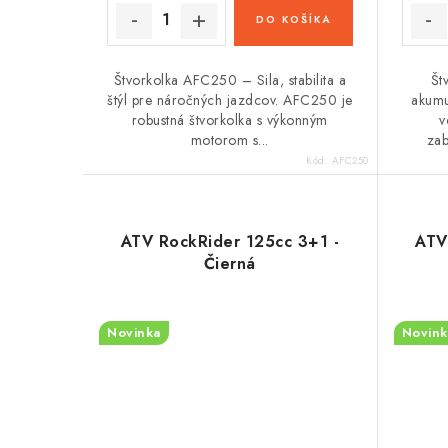
t
t
DO KOŠÍKA
o
o
v
v
Štvorkolka AFC250 – Sila, stabilita a
Št
štýl pre náročných jazdcov. AFC250 je
akumu
robustná štvorkolka s výkonným
v
motorom s...
zab
Kód:
AFC250
ATV RockRider 125cc 3+1 -
ATV
Čierná
Novinka
Novink