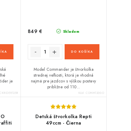
849 €
Skladom
ÍKA
DO KOŠÍKA
tská
Model Commander je štvorkolka
ľné
strednej veľkosti, ktorá je vhodná
Rider je
najmä pre jazdcov s výškou postavy
približne od 110...
CKRIDER125R
Kód:
COMM1200-O
CO
Detská štvorkolka Repti
ffiti
49ccm - Čierna