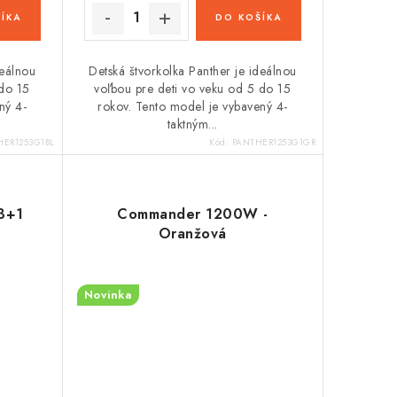
ÍKA
DO KOŠÍKA
deálnou
Detská štvorkolka Panther je ideálnou
 do 15
voľbou pre deti vo veku od 5 do 15
ný 4-
rokov. Tento model je vybavený 4-
taktným...
HER1253G1BL
Kód:
PANTHER1253G1GR
3+1
Commander 1200W -
Oranžová
Novinka