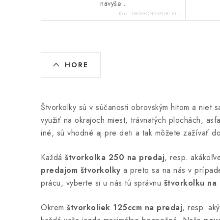
navyše...
Kód:
DRAGON2SPORT-BLU
O
HORE
v
l
á
Štvorkolky sú v súčanosti obrovským hitom a niet 
d
využiť na okrajoch miest, trávnatých plochách, as
iné, sú vhodné aj pre deti a tak môžete zažívať d
a
c
Každá
štvorkolka 250 na predaj
, resp. akákoľ
i
predajom štvorkolky
a preto sa na nás v prípade
prácu, vyberte si u nás tú správnu
štvorkolku na
e
p
Okrem
štvorkoliek 125ccm
na predaj
, resp. ak