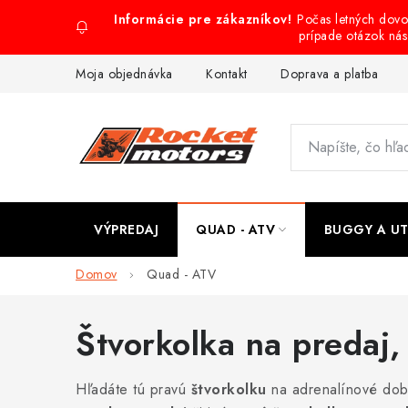
Prejsť
Počas letných dov
na
prípade otázok ná
obsah
Moja objednávka
Kontakt
Doprava a platba
VÝPREDAJ
QUAD - ATV
BUGGY A U
Domov
Quad - ATV
Štvorkolka na predaj
Hľadáte tú pravú
štvorkolku
na adrenalínové dobr