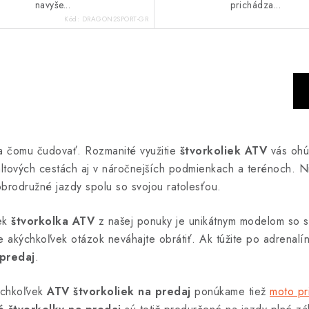
navyše...
prichádza...
Kód:
DRAGON2SPORT-GR
S
t
r
á
sa čomu čudovať. Rozmanité využitie
štvorkoliek ATV
vás ohú
n
faltových cestách aj v náročnejších podmienkach a terénoch. 
k
obrodružné jazdy spolu so svojou ratolesťou.
o
v
vek
štvorkolka ATV
z našej ponuky je unikátnym modelom so s
a
 akýchkoľvek otázok neváhajte obrátiť. Ak túžite po adrenalí
n
 predaj
.
i
e
ýchkoľvek
ATV štvorkoliek na predaj
ponúkame tiež
moto pr