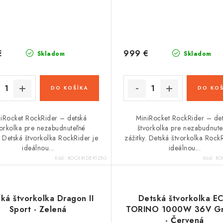
€
999 €
Skladom
Skladom
DO KOŠÍKA
DO KOŠ
iRocket RockRider – detská
MiniRocket RockRider – de
vorkolka pre nezabudnuteľné
štvorkolka pre nezabudnute
. Detská štvorkolka RockRider je
zážitky. Detská štvorkolka Rock
ideálnou...
ideálnou...
Kód:
ROCKRIDER125G
Kód:
RO
ká štvorkolka Dragon II
Detská štvorkolka E
Sport - Zelená
TORINO 1000W 36V Gra
- Červená