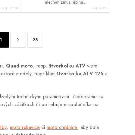
mechanizmus, úplná...
Kód:
181599
Kód:
MQ06
1
28
ri.
Quad moto
, resp.
štvorkolku ATV
viete
Niektoré modely, napríklad
štvorkolka ATV 125
a
kvelými technickými parametrami. Zaoberáme sa
nových zážitkoch či potrebujete spoločníka na
ilby
,
moto rukavice
či
moto chrániče
, aby bola