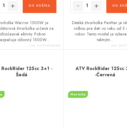
DO KOŠÍKA
DO KOŠ
vorkolka Warrior 1500W je
Detská štvorkolka Panther je i
látorová štvorkolka určená na
voľbou pre deti vo veku od 5
oľnočasové aktivity. Pohon
rokov. Tento model je vybave
ezpečuje výkonný 1500W...
taktným...
Kód:
HUNTER1500WBL
Kód:
PANT
 RockRider 125cc 3+1 -
ATV RockRider 125cc 
Šedá
-Červená
a
Novinka