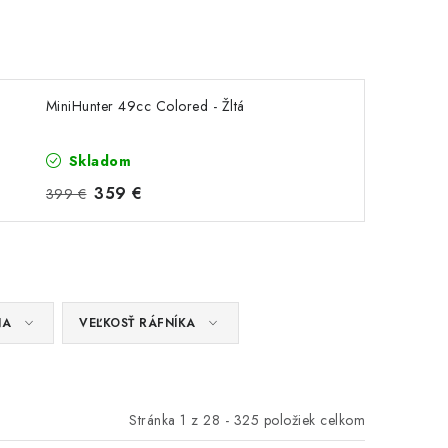
MiniHunter 49cc Colored - Žltá
Skladom
359 €
399 €
NA
VEĽKOSŤ RÁFNÍKA
Stránka
1
z
28
-
325
položiek celkom