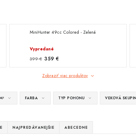
MiniHunter 49cc Colored - Zelená
Vypredané
359 €
399 €
Zobraziť viac produktov
M³
FARBA
TYP POHONU
VEKOVÁ SKUPI
E
NAJPREDÁVANEJŠIE
ABECEDNE