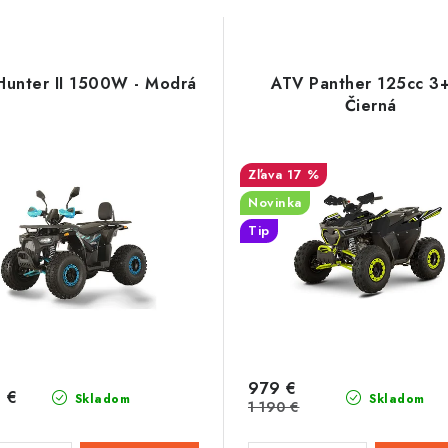
Hunter II 1500W - Modrá
ATV Panther 125cc 3+
Čierná
17 %
Novinka
Tip
979 €
 €
Skladom
Skladom
1 190 €