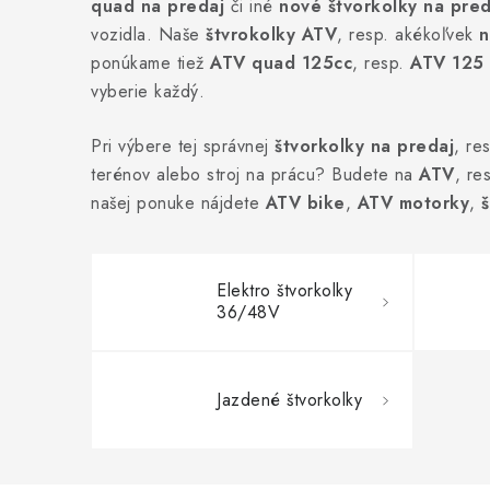
quad na predaj
či iné
nové štvorkolky na pred
vozidla. Naše
štvrokolky ATV
, resp. akékoľvek
n
ponúkame tiež
ATV quad 125cc
, resp.
ATV 125
vyberie každý.
Pri výbere tej správnej
štvorkolky na predaj
, re
terénov alebo stroj na prácu? Budete na
ATV
, re
našej ponuke nájdete
ATV bike
,
ATV motorky
,
Elektro štvorkolky
36/48V
Jazdené štvorkolky