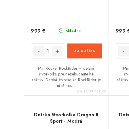
999 €
999 
Skladom
DO KOŠÍKA
MiniRocket RockRider – detská
Min
štvorkolka pre nezabudnuteľné
št
zážitky. Detská štvorkolka RockRider je
zážitky
ideálnou...
Kód:
ROCKRIDER125B
Detská štvorkolka Dragon II
Dets
Sport - Modrá