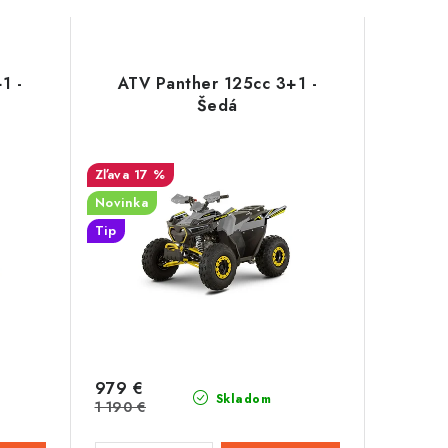
1 -
ATV Panther 125cc 3+1 -
Šedá
17 %
Novinka
Tip
979 €
Skladom
1 190 €