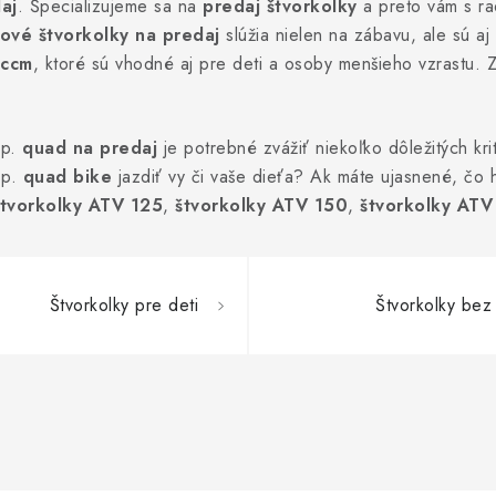
aj
. Špecializujeme sa na
predaj štvorkolky
a preto vám s ra
ové štvorkolky na predaj
slúžia nielen na zábavu, ale sú 
 ccm
, ktoré sú vhodné aj pre deti a osoby menšieho vzrastu. 
sp.
quad na predaj
je potrebné zvážiť niekoľko dôležitých kri
sp.
quad bike
jazdiť vy či vaše dieťa? Ak máte ujasnené, čo 
štvorkolky ATV 125
,
štvorkolky ATV 150
,
štvorkolky ATV
Štvorkolky pre deti
Štvorkolky bez