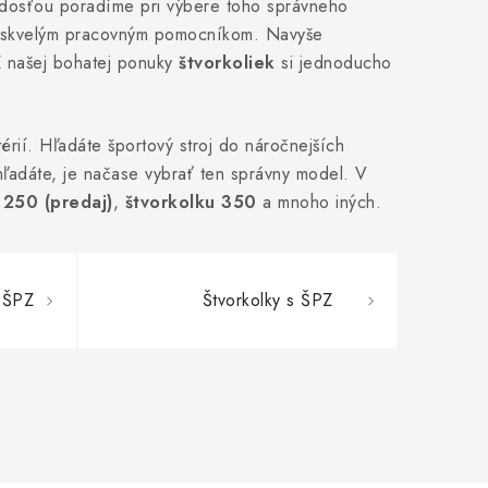
dosťou poradíme pri výbere toho správneho
aj skvelým pracovným pomocníkom. Navyše
Z našej bohatej ponuky
štvorkoliek
si jednoducho
térií. Hľadáte športový stroj do náročnejších
hľadáte, je načase vybrať ten správny model. V
 250 (predaj)
,
štvorkolku 350
a mnoho iných.
 ŠPZ
Štvorkolky s ŠPZ