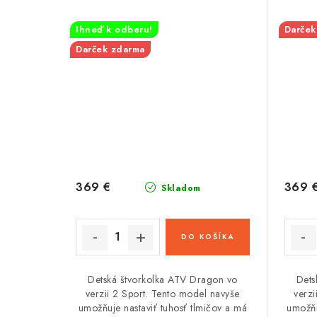
Ihneď k odberu!
Darček
Darček zdarma
369 €
369 
Skladom
DO KOŠÍKA
Detská štvorkolka ATV Dragon vo
Dets
verzii 2 Sport. Tento model navyše
verzi
umožňuje nastaviť tuhosť tlmičov a má
umožňu