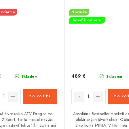
 zdarma
Novinka
Ihneď k odberu!
€
489 €
Skladom
Skladom
DO KOŠÍKA
DO KOŠ
ká štvorkolka ATV Dragon vo
Absolútna Best-seller v sekcii d
i 2 Sport. Tento model navyše
elektrických štvorkoliek! Obľ
je nastaviť tuhosť tlmičov a má
štvorkolka MINIATV Hummer 