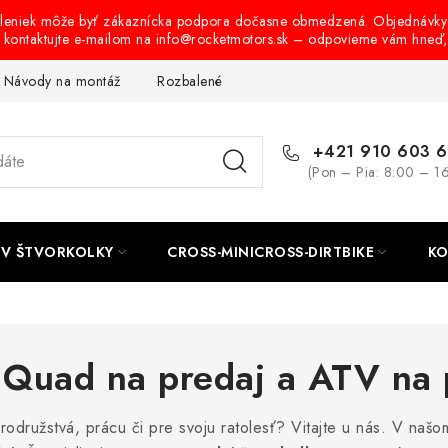
oleniek môže byť zákaznícka podpora dočasne obmedzená. Objednávky
s kontaktujte e-mailom na info@rocketmotors.sk – odpovieme vám hneď
Návody na montáž
Rozbalené, zánovné a použité produkty
B
+421 910 603 
(Pon – Pia: 8:00 – 1
TV ŠTVORKOLKY
CROSS-MINICROSS-DIRTBIKE
KO
, Quad na predaj a ATV na 
odružstvá, prácu či pre svoju ratolesť? Vitajte u nás. V naš