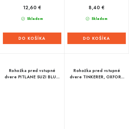
12,60 €
8,40 €
Skladom
Skladom
DO KOŠÍKA
DO KOŠÍKA
Rohožka pred vstupné
Rohožka pred vstupné
dvere PITLANE SUZI BLUE,
dvere TINKERER, OXFORD
OXFORD (svetlo modrá/
(červená/sivá, rozmer 90 x
čierna, rozmer 90 x 60 cm)
60 cm)