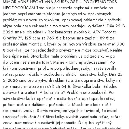
MIMORIADNE NEGATÍVNA SKÚSENOSŤ – ROCKETMOTORS
NEODPORÚČAM Toto nie je recenzia napísaná z emócie po
jednom nepríjemnom telefonáte. Je to výsledok opakovaných
problémov s novou štvorkolkou, opakovanej reklamácie a spôsobu,
akým bola naša reklamácia zo strany predajcu vyriešená. Dňa 22. 3.
2026 sme si objednali v Rocketmotors štvorkolku ATV Toronto
Graffity 7”, 125 ccm za 769 € a k tomu sme zaplatili 89 € za
profesionálnu montáž. Človek by pri novom výrobku za takmer 900
€ očakával, že ho jednoducho prevezme a môže používať. Realita
bola úplne iná. Štvorkolka mala problémy už od začiatku – po
doručení nešla naštartovať. Máme k tomu aj videozáznam. Po
krátkom používaní, približne po polhodine jazdy, navyše spadla
reťaz, pričom došlo k poškodeniu ďalších častí štvorkolky. Dňa 25.
5. 2026 sme preto vytvorili reklamáciu. Za dopravu štvorkolky na
reklamáciu sme zaplatili ďalších 64 €. Štvorkolka bola následne
opravená a vrátená. A čo sa stalo? Problém sa zopakoval. Po
návrate štvorkolka opäť nešla naštartovať a opäť spadla reťaz,
pričom došlo k ďalšiemu poškodeniu. Museli sme teda riešiť
reklamáciu znova. Servis vo svojom vyjadrení uviedol, že musel
rozobrať príslušnú časť štvorkolky, uvoľniť zaseknutú reťaz, reťaz
znovu namontovať a nastaviť jej napnutie. Ďalej bol vyčistený
karburátor a nastavené voľnobežné otáčky. Servis zároveň uviedol,