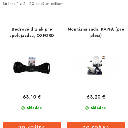
i
e
Stránka
1
z
2
-
20
položiek celkom
Tabuľky veľkostí odevov, prilieb a obuvi rôznych značiek
s
n
p
i
r
e
Bedrové držiak pre
Montážna sada, KAPPA (pre
o
p
spolujazdca, OXFORD
plexi)
d
r
u
o
k
d
t
u
o
k
v
t
o
63,10 €
63,20 €
v
Skladom
Skladom
DO KOŠÍKA
DO KOŠÍKA