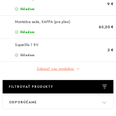
OBLEČENIE
9 €
Skladom
DARČEKY
Montážna sada, KAPPA (pre plexi)
63,20 €
NÁPLNE A KVAPALINY
Skladom
NÁHRADNÉ DIELY
Superlife 1 9V
2 €
MONTÁŽNE SLUŽBY
Skladem
ZNAČKY
Zobraziť viac produktov
Moja objednávka
Kontakt
Doprava a platba
FILTROVAŤ PRODUKTY
Návody na montáž
Rozbalené, zánovné a použité produkty
V
R
Bonusový systém
Nákup na splátky
ODPORÚČAME
ý
a
Reklamácia a vrátenie tovaru
Obchodné podmienky
p
d
Ochrana osobných údajov