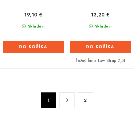
19,10 €
13,20 €
Skladom
Skladom
DO KOŠÍKA
DO KOŠÍKA
Ťažné lano Tow Strap 2,5t
O
v
S
l
1
2
t
á
r
d
á
n
a
k
c