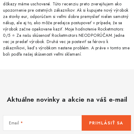
dôkazy máme uschované. Túto recenziu preto zverejňujem ako
upozornenie pre ostatných zákazníkov: Ak si kupujete nový výrobok
za stovky eur, odporúčam si veľmi dobre premyslieť nielen samotný
nákup, ale aj to, ako môže predajca postupovať v prípade, že sa
výrobok začne opakovane kaziť. Moje hodnotenie Rocketmotors:
0/5 ⭐ Za našu skúsenosť Rocketmotors NEODPORÚČAM. Jedna
vec je predať výrobok. Druhá vec je postaviť sa férovo k
zákazníkovi, keď s výrobkom nastane problém. A práve v tomto sme
boli podľa našej skúsenosti veľmi sklamaní.
Aktuálne novinky a akcie na váš e-mail
Email
PRIHLÁSIŤ SA