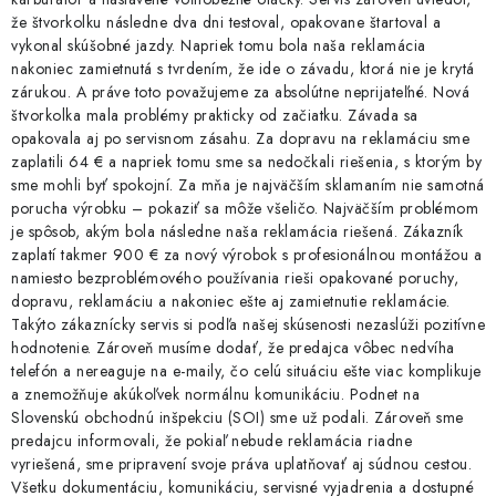
že štvorkolku následne dva dni testoval, opakovane štartoval a
vykonal skúšobné jazdy. Napriek tomu bola naša reklamácia
nakoniec zamietnutá s tvrdením, že ide o závadu, ktorá nie je krytá
zárukou. A práve toto považujeme za absolútne neprijateľné. Nová
štvorkolka mala problémy prakticky od začiatku. Závada sa
opakovala aj po servisnom zásahu. Za dopravu na reklamáciu sme
zaplatili 64 € a napriek tomu sme sa nedočkali riešenia, s ktorým by
sme mohli byť spokojní. Za mňa je najväčším sklamaním nie samotná
porucha výrobku – pokaziť sa môže všeličo. Najväčším problémom
je spôsob, akým bola následne naša reklamácia riešená. Zákazník
zaplatí takmer 900 € za nový výrobok s profesionálnou montážou a
namiesto bezproblémového používania rieši opakované poruchy,
dopravu, reklamáciu a nakoniec ešte aj zamietnutie reklamácie.
Takýto zákaznícky servis si podľa našej skúsenosti nezaslúži pozitívne
hodnotenie. Zároveň musíme dodať, že predajca vôbec nedvíha
telefón a nereaguje na e-maily, čo celú situáciu ešte viac komplikuje
a znemožňuje akúkoľvek normálnu komunikáciu. Podnet na
Slovenskú obchodnú inšpekciu (SOI) sme už podali. Zároveň sme
predajcu informovali, že pokiaľ nebude reklamácia riadne
vyriešená, sme pripravení svoje práva uplatňovať aj súdnou cestou.
Všetku dokumentáciu, komunikáciu, servisné vyjadrenia a dostupné