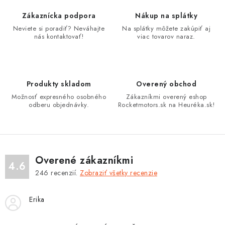
o
i
Zákaznícka podpora
Nákup na splátky
v
e
Neviete si poradiť? Neváhajte
Na splátky môžete zakúpiť aj
a
p
nás kontaktovať!
viac tovarov naraz.
n
r
i
v
e
k
Produkty skladom
Overený obchod
y
Možnosť expresného osobného
Zákazníkmi overený eshop
v
odberu objednávky.
Rocketmotors.sk na Heuréka.sk!
ý
p
i
s
Overené zákazníkmi
4.6
u
246
recenzií.
Zobraziť všetky recenzie
Erika