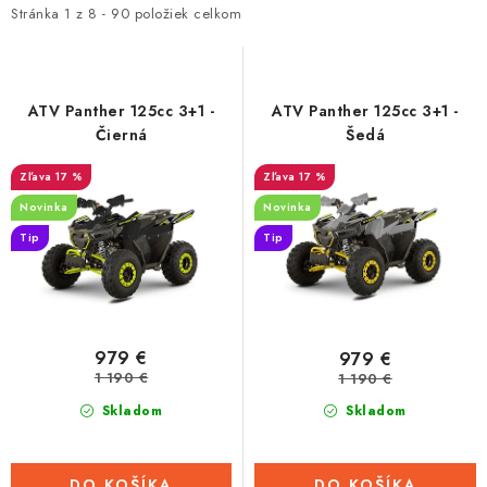
i
e
Stránka
1
z
8
-
90
položiek celkom
Tabuľky veľkostí odevov, prilieb a obuvi rôznych značiek
s
n
p
i
r
e
ATV Panther 125cc 3+1 -
ATV Panther 125cc 3+1 -
o
p
Čierná
Šedá
d
r
17 %
17 %
u
o
Novinka
Novinka
k
d
Tip
Tip
t
u
o
k
v
t
o
979 €
979 €
v
1 190 €
1 190 €
Skladom
Skladom
DO KOŠÍKA
DO KOŠÍKA