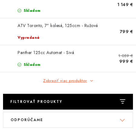
OBLEČENIE
1 149 €
Skladom
DARČEKY
ATV Toronto, 7" kolesá, 125ccm - Ružová
799 €
NÁPLNE A KVAPALINY
Vypredané
NÁHRADNÉ DIELY
Panther 125cc Automat - Sivá
1 059 €
999 €
MONTÁŽNE SLUŽBY
Skladom
ZNAČKY
Zobraziť viac produktov
Moja objednávka
Kontakt
Doprava a platba
FILTROVAŤ PRODUKTY
Návody na montáž
Rozbalené, zánovné a použité produkty
V
R
Bonusový systém
Nákup na splátky
ODPORÚČAME
ý
a
Reklamácia a vrátenie tovaru
Obchodné podmienky
p
d
Ochrana osobných údajov