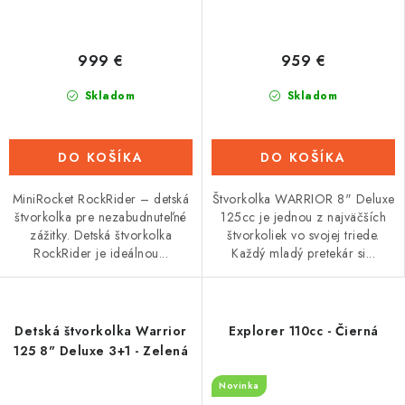
999 €
959 €
Skladom
Skladom
DO KOŠÍKA
DO KOŠÍKA
MiniRocket RockRider – detská
Štvorkolka WARRIOR 8" Deluxe
štvorkolka pre nezabudnuteľné
125cc je jednou z najväčších
zážitky. Detská štvorkolka
štvorkoliek vo svojej triede.
RockRider je ideálnou...
Každý mladý pretekár si...
Detská štvorkolka Warrior
Explorer 110cc - Čierná
125 8" Deluxe 3+1 - Zelená
Novinka