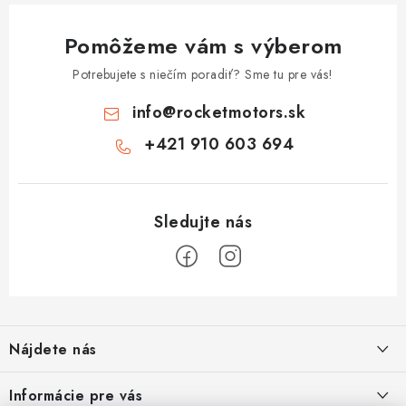
Pomôžeme vám s výberom
Potrebujete s niečím poradiť? Sme tu pre vás!
info
@
rocketmotors.sk
+421 910 603 694
Z
á
Nájdete nás
p
ä
Informácie pre vás