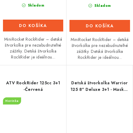
Skladom
Skladom
DO KOŠÍKA
DO KOŠÍKA
MiniRocket RockRider – detská
MiniRocket RockRider – detská
štvorkolka pre nezabudnuteľné
štvorkolka pre nezabudnuteľné
zážitky. Detská štvorkolka
zážitky. Detská štvorkolka
RockRider je ideálnou...
RockRider je ideálnou...
ATV RockRider 125cc 3+1
Detská štvorkolka Warrior
-Červená
125 8" Deluxe 3+1 - Maskáč
zelený
Novinka