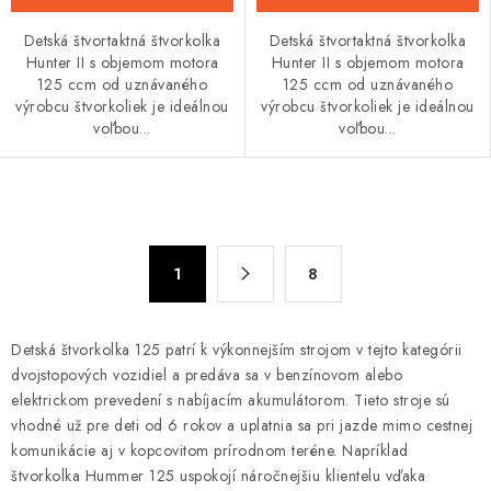
Detská štvortaktná štvorkolka
Detská štvortaktná štvorkolka
Hunter II s objemom motora
Hunter II s objemom motora
125 ccm od uznávaného
125 ccm od uznávaného
výrobcu štvorkoliek je ideálnou
výrobcu štvorkoliek je ideálnou
voľbou...
voľbou...
O
v
S
l
1
8
t
á
r
d
á
Detská štvorkolka 125 patrí k výkonnejším strojom v tejto kategórii
n
a
dvojstopových vozidiel a predáva sa v benzínovom alebo
k
c
elektrickom prevedení s nabíjacím akumulátorom. Tieto stroje sú
o
i
vhodné už pre deti od 6 rokov a uplatnia sa pri jazde mimo cestnej
v
e
komunikácie aj v kopcovitom prírodnom teréne. Napríklad
a
p
štvorkolka Hummer 125 uspokojí náročnejšiu klientelu vďaka