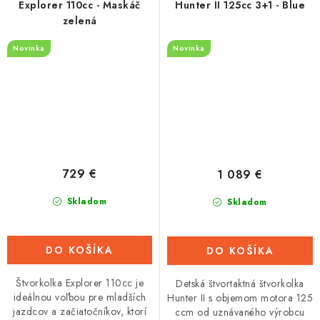
Explorer 110cc - Maskáč
Hunter II 125cc 3+1 - Blue
zelená
Novinka
Novinka
729 €
1 089 €
Skladom
Skladom
DO KOŠÍKA
DO KOŠÍKA
Štvorkolka Explorer 110cc je
Detská štvortaktná štvorkolka
ideálnou voľbou pre mladších
Hunter II s objemom motora 125
jazdcov a začiatočníkov, ktorí
ccm od uznávaného výrobcu