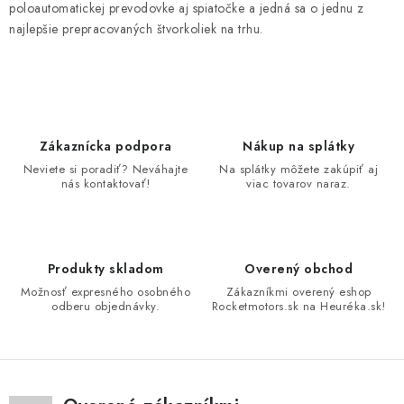
n
poloautomatickej prevodovke aj spiatočke a jedná sa o jednu z
r
i
najlepšie prepracovaných štvorkoliek na trhu.
v
e
k
y
v
ý
Zákaznícka podpora
Nákup na splátky
p
Neviete si poradiť? Neváhajte
Na splátky môžete zakúpiť aj
i
nás kontaktovať!
viac tovarov naraz.
s
u
Produkty skladom
Overený obchod
Možnosť expresného osobného
Zákazníkmi overený eshop
odberu objednávky.
Rocketmotors.sk na Heuréka.sk!