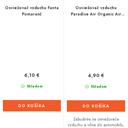
Osviežovač vzduchu Fanta
Osviežovač vzduchu
Pomaranč
Paradise Air Organic Air
Freshener, vôňa: Berry
Punch
6,10 €
4,90 €
Skladom
Skladom
DO KOŠÍKA
DO KOŠÍKA
Zabudnite na osviežovače
vzduchu a vône do automobilu,