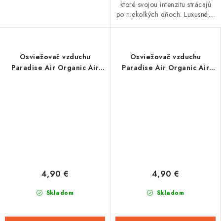
ktoré svojou intenzitu strácajú
po niekoľkých dňoch. Luxusné,...
Osviežovač vzduchu
Osviežovač vzduchu
Paradise Air Organic Air
Paradise Air Organic Air
Freshener, vôňa: Celebrity
Freshener, vôňa: Coco Loco
4,90 €
4,90 €
Skladom
Skladom