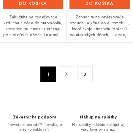
DO KOŠÍKA
DO KOŠÍKA
Zabudnite na osviežovače
Zabudnite na osviežovače
vzduchu a vône do automobilu,
vzduchu a vône do automobilu,
ktoré svojou intenzitu strácajú
ktoré svojou intenzitu strácajú
po niekoľkých dňoch. Luxusné,...
po niekoľkých dňoch. Luxusné,...
O
v
S
l
1
3
t
á
r
d
á
n
a
k
c
o
i
Zákaznícka podpora
Nákup na splátky
v
e
Neviete si poradiť? Neváhajte
Na splátky môžete zakúpiť aj
a
p
nás kontaktovať!
viac tovarov naraz.