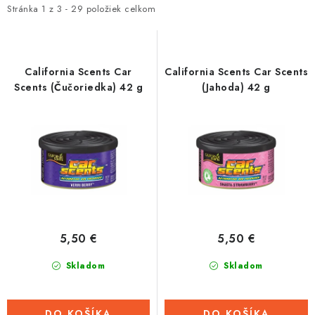
i
e
Stránka
1
z
3
-
29
položiek celkom
Tabuľky veľkostí odevov, prilieb a obuvi rôznych značiek
s
n
p
i
r
e
California Scents Car
California Scents Car Scents
o
p
Scents (Čučoriedka) 42 g
(Jahoda) 42 g
d
r
u
o
k
d
t
u
o
k
v
t
o
5,50 €
5,50 €
v
Skladom
Skladom
DO KOŠÍKA
DO KOŠÍKA