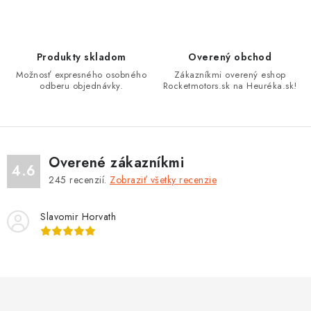
n
r
i
v
e
k
Produkty skladom
Overený obchod
y
Možnosť expresného osobného
Zákazníkmi overený eshop
v
odberu objednávky.
Rocketmotors.sk na Heuréka.sk!
ý
p
i
s
Overené zákazníkmi
4.6
u
245
recenzií.
Zobraziť všetky recenzie
Slavomir Horvath