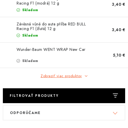
OBLEČENIE
Racing F1 (modrá) 12 g
3,40 €
Skladom
DARČEKY
Závěsná vůně do auta přilba RED BULL
Racing F1 (žlutá) 12 g
3,40 €
NÁPLNE A KVAPALINY
Skladom
NÁHRADNÉ DIELY
Wunder-Baum WENT WRAP New Car
5,10 €
MONTÁŽNE SLUŽBY
Skladem
ZNAČKY
Zobraziť viac produktov
Moja objednávka
Kontakt
Doprava a platba
FILTROVAŤ PRODUKTY
Návody na montáž
Rozbalené, zánovné a použité produkty
V
R
Bonusový systém
Nákup na splátky
ODPORÚČAME
ý
a
Reklamácia a vrátenie tovaru
Obchodné podmienky
p
d
Ochrana osobných údajov