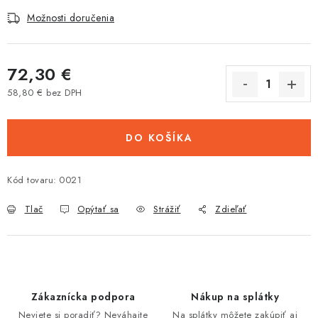
Tabuľky veľkostí odevov, prilieb a obuvi rôznych značiek
Možnosti doručenia
72,30 €
58,80 € bez DPH
Jednotková cena:
DO KOŠÍKA
Kód tovaru:
0021
Tlač
Opýtať sa
Strážiť
Zdieľať
Zákaznícka podpora
Nákup na splátky
Neviete si poradiť? Neváhajte
Na splátky môžete zakúpiť aj