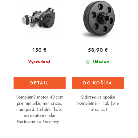
35)
150 €
58,90 €
Vypredané
Skladom
DETAIL
DO KOŠÍKA
Kompletný motor 49ccm
Odstredivá spojka
pre minibike, minicross,
kompletná - 11zb (pre
miniquad. Celohliníkové
reťaz 35)
poloautomatické
štartovanie a športový...