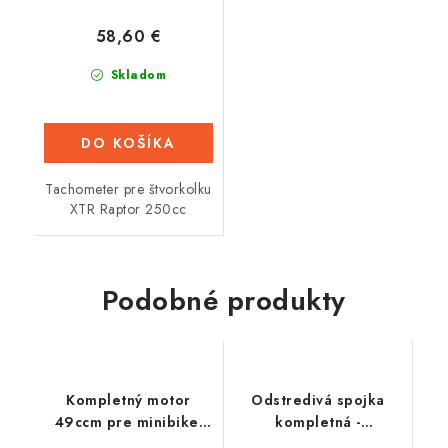
58,60 €
Skladom
DO KOŠÍKA
Tachometer pre štvorkolku
XTR Raptor 250cc
Podobné produkty
Kompletný motor
Odstredivá spojka
49ccm pre minibike,
kompletná -
T8F
16mm/11zb (pre reťaz