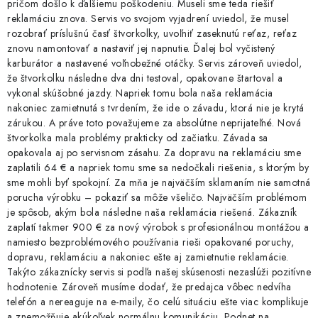
pričom došlo k ďalšiemu poškodeniu. Museli sme teda riešiť
reklamáciu znova. Servis vo svojom vyjadrení uviedol, že musel
rozobrať príslušnú časť štvorkolky, uvoľniť zaseknutú reťaz, reťaz
znovu namontovať a nastaviť jej napnutie. Ďalej bol vyčistený
karburátor a nastavené voľnobežné otáčky. Servis zároveň uviedol,
že štvorkolku následne dva dni testoval, opakovane štartoval a
vykonal skúšobné jazdy. Napriek tomu bola naša reklamácia
nakoniec zamietnutá s tvrdením, že ide o závadu, ktorá nie je krytá
zárukou. A práve toto považujeme za absolútne neprijateľné. Nová
štvorkolka mala problémy prakticky od začiatku. Závada sa
opakovala aj po servisnom zásahu. Za dopravu na reklamáciu sme
zaplatili 64 € a napriek tomu sme sa nedočkali riešenia, s ktorým by
sme mohli byť spokojní. Za mňa je najväčším sklamaním nie samotná
porucha výrobku – pokaziť sa môže všeličo. Najväčším problémom
je spôsob, akým bola následne naša reklamácia riešená. Zákazník
zaplatí takmer 900 € za nový výrobok s profesionálnou montážou a
namiesto bezproblémového používania rieši opakované poruchy,
dopravu, reklamáciu a nakoniec ešte aj zamietnutie reklamácie.
Takýto zákaznícky servis si podľa našej skúsenosti nezaslúži pozitívne
hodnotenie. Zároveň musíme dodať, že predajca vôbec nedvíha
telefón a nereaguje na e-maily, čo celú situáciu ešte viac komplikuje
a znemožňuje akúkoľvek normálnu komunikáciu. Podnet na