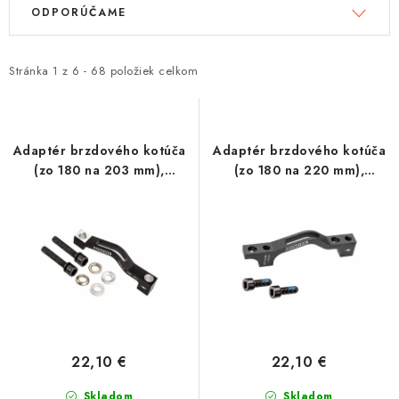
V
R
ODPORÚČAME
ý
a
Tabuľky veľkostí odevov, prilieb a obuvi rôznych značiek
p
d
i
e
Stránka
1
z
6
-
68
položiek celkom
s
n
p
i
r
e
Adaptér brzdového kotúča
Adaptér brzdového kotúča
o
p
(zo 180 na 203 mm),
(zo 180 na 220 mm),
BRAKING
BRAKING
d
r
u
o
k
d
t
u
o
k
v
t
o
22,10 €
22,10 €
v
Skladom
Skladom