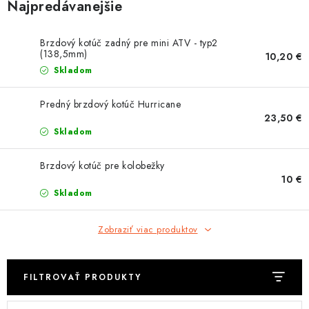
OBLEČENIE
Najpredávanejšie
DARČEKY
Brzdový kotúč zadný pre mini ATV - typ2
(138,5mm)
10,20 €
Skladom
NÁPLNE A KVAPALINY
Predný brzdový kotúč Hurricane
NÁHRADNÉ DIELY
23,50 €
Skladom
MONTÁŽNE SLUŽBY
Brzdový kotúč pre kolobežky
10 €
ZNAČKY
Skladom
Moja objednávka
Kontakt
Doprava a platba
Zobraziť viac produktov
Návody na montáž
Rozbalené, zánovné a použité produkty
Bonusový systém
Nákup na splátky
FILTROVAŤ PRODUKTY
Reklamácia a vrátenie tovaru
Obchodné podmienky
Ochrana osobných údajov