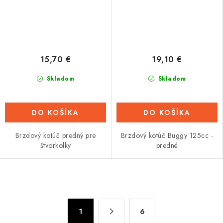
15,70 €
19,10 €
Skladom
Skladom
DO KOŠÍKA
DO KOŠÍKA
Brzdový kotúč predný pre
Brzdový kotúč Buggy 125cc -
štvorkolky
predné
O
v
S
l
1
6
t