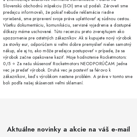
Slovenskú obchodnú inšpekciu (SOI) sme už podali. Zároveň sme
predajcu informovali, že pokiaľ nebude reklamácia riadne
vyriešená, sme pripravení svoje práva uplatňovať aj súdnou cestou.
Všetku dokumentáciu, komunikáciu, servisné vyjadrenia a dostupné
dôkazy máme uschované. Túto recenziu preto zverejňujem ako
upozornenie pre ostatných zákazníkov: Ak si kupujete nový výrobok
za stovky eur, odporúčam si veľmi dobre premyslieť nielen samotný
nákup, ale aj to, ako môže predajca postupovať v prípade, že sa
výrobok začne opakovane kaziť. Moje hodnotenie Rocketmotors:
0/5 ⭐ Za našu skúsenosť Rocketmotors NEODPORÚČAM. Jedna
vec je predať výrobok. Druhá vec je postaviť sa férovo k
zákazníkovi, keď s výrobkom nastane problém. A práve v tomto sme
boli podľa našej skúsenosti veľmi sklamaní.
Aktuálne novinky a akcie na váš e-mail