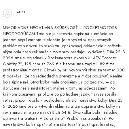
Erika
MIMORIADNE NEGATÍVNA SKÚSENOSŤ – ROCKETMOTORS
NEODPORÚČAM Toto nie je recenzia napísaná z emócie po
jednom nepríjemnom telefonáte. Je to výsledok opakovaných
problémov s novou štvorkolkou, opakovanej reklamácie a spôsobu,
akým bola naša reklamácia zo strany predajcu vyriešená. Dňa 22. 3.
2026 sme si objednali v Rocketmotors štvorkolku ATV Toronto
Graffity 7”, 125 ccm za 769 € a k tomu sme zaplatili 89 € za
profesionálnu montáž. Človek by pri novom výrobku za takmer 900
€ očakával, že ho jednoducho prevezme a môže používať. Realita
bola úplne iná. Štvorkolka mala problémy už od začiatku – po
doručení nešla naštartovať. Máme k tomu aj videozáznam. Po
krátkom používaní, približne po polhodine jazdy, navyše spadla
reťaz, pričom došlo k poškodeniu ďalších častí štvorkolky. Dňa 25.
5. 2026 sme preto vytvorili reklamáciu. Za dopravu štvorkolky na
reklamáciu sme zaplatili ďalších 64 €. Štvorkolka bola následne
opravená a vrátená. A čo sa stalo? Problém sa zopakoval. Po
návrate štvorkolka opäť nešla naštartovať a opäť spadla reťaz,