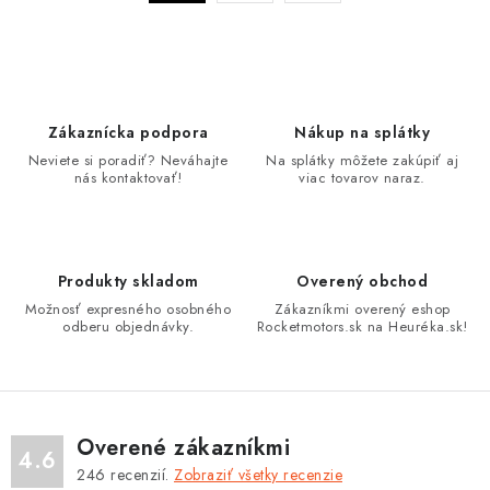
á
r
d
á
n
a
k
c
o
i
Zákaznícka podpora
Nákup na splátky
v
e
Neviete si poradiť? Neváhajte
Na splátky môžete zakúpiť aj
a
p
nás kontaktovať!
viac tovarov naraz.
n
r
i
v
e
k
Produkty skladom
Overený obchod
y
Možnosť expresného osobného
Zákazníkmi overený eshop
v
odberu objednávky.
Rocketmotors.sk na Heuréka.sk!
ý
p
i
s
Overené zákazníkmi
4.6
u
246
recenzií.
Zobraziť všetky recenzie