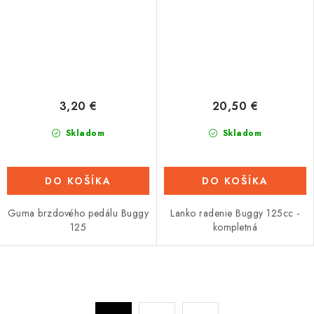
3,20 €
20,50 €
Skladom
Skladom
DO KOŠÍKA
DO KOŠÍKA
Guma brzdového pedálu Buggy
Lanko radenie Buggy 125cc -
125
kompletná
O
v
S