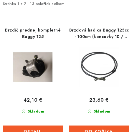
i
e
Stránka
1
z
2
-
13
položiek celkom
Tabuľky veľkostí odevov, prilieb a obuvi rôznych značiek
s
n
p
i
r
e
Brzdič prednej kompletné
Brzdová hadica Buggy 125cc
o
p
Buggy 125
- 100cm (koncovky 10 /
8mm)
d
r
u
o
k
d
t
u
o
k
v
t
o
42,10 €
23,60 €
v
Skladom
Skladom
DETAIL
DO KOŠÍKA