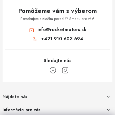
Pomôžeme vám s výberom
Potrebujete s niečím poradiť? Sme tu pre vás!
info
@
rocketmotors.sk
+421 910 603 694
Z
á
Nájdete nás
p
ä
Informácie pre vás
t