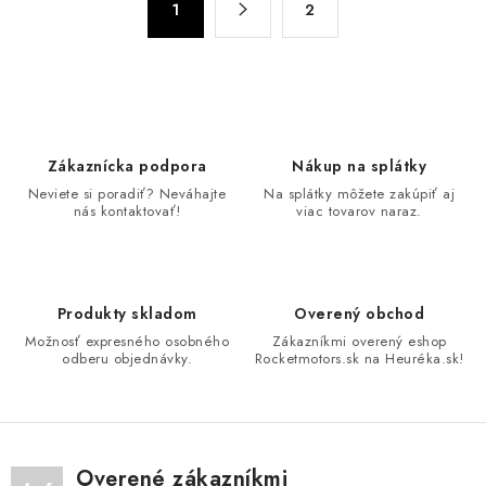
l
1
2
t
á
r
d
á
n
a
k
c
o
i
Zákaznícka podpora
Nákup na splátky
v
e
Neviete si poradiť? Neváhajte
Na splátky môžete zakúpiť aj
a
p
nás kontaktovať!
viac tovarov naraz.
n
r
i
v
e
k
Produkty skladom
Overený obchod
y
Možnosť expresného osobného
Zákazníkmi overený eshop
v
odberu objednávky.
Rocketmotors.sk na Heuréka.sk!
ý
p
i
s
Overené zákazníkmi