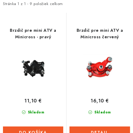
i
e
Stránka
1
z
1
-
9
položiek celkom
Tabuľky veľkostí odevov, prilieb a obuvi rôznych značiek
s
n
p
i
r
e
Brzdič pre mini ATV a
Brzdič pre mini ATV a
o
p
Minicross - pravý
Minicross červený
d
r
u
o
k
d
t
u
o
k
v
t
o
11,10 €
16,10 €
v
Skladom
Skladom
DO KOŠÍKA
DETAIL