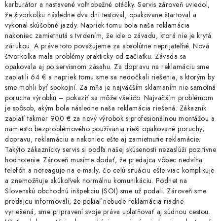
karburátor a nastavené voľnobežné otáčky. Servis zároveň uviedol,
že štvorkolku následne dva dni testoval, opakovane štartoval a
vykonal skúšobné jazdy. Napriek tomu bola naša reklamácia
nakoniec zamietnutá s tvrdením, že ide o závadu, ktorá nie je krytá
zárukou. A práve toto považujeme za absolútne neprijateľné. Nová
štvorkolka mala problémy prakticky od začiatku. Závada sa
opakovala aj po servisnom zásahu. Za dopravu na reklamáciu sme
zaplatili 64 € a napriek tomu sme sa nedočkali riešenia, s ktorým by
sme mohli byť spokojní. Za mňa je najväčším sklamaním nie samotná
porucha výrobku – pokaziť sa môže všeličo. Najväčším problémom
je spôsob, akým bola následne naša reklamácia riešená. Zákazník
zaplatí takmer 900 € za nový výrobok s profesionálnou montážou a
namiesto bezproblémového používania rieši opakované poruchy,
dopravu, reklamáciu a nakoniec ešte aj zamietnutie reklamácie.
Takýto zákaznícky servis si podľa našej skúsenosti nezaslúži pozitívne
hodnotenie. Zároveň musíme dodať, že predajca vôbec nedvíha
telefón a nereaguje na e-maily, čo celú situáciu ešte viac komplikuje
a znemožňuje akúkoľvek normálnu komunikáciu. Podnet na
Slovenskú obchodnú inšpekciu (SOI) sme už podali. Zároveň sme
predajcu informovali, že pokiaľ nebude reklamácia riadne
vyriešená, sme pripravení svoje práva uplatňovať aj súdnou cestou.