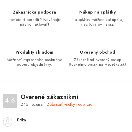
á
d
Zákaznícka podpora
Nákup na splátky
a
Neviete si poradiť? Neváhajte
Na splátky môžete zakúpiť aj
nás kontaktovať!
viac tovarov naraz.
c
i
e
p
Produkty skladom
Overený obchod
r
Možnosť expresného osobného
Zákazníkmi overený eshop
v
odberu objednávky.
Rocketmotors.sk na Heuréka.sk!
k
y
v
ý
Overené zákazníkmi
4.6
p
246
recenzií.
Zobraziť všetky recenzie
i
s
Erika
u