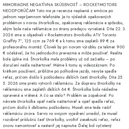
MIMORIADNE NEGATÍVNA SKÚSENOSŤ – ROCKETMOTORS
NEODPORÚČAM Toto nie je recenzia napísaná z emócie po
jednom nepríjemnom telefonáte. Je to výsledok opakovaných
problémov s novou štvorkolkou, opakovanej reklamácie a spôsobu,
akým bola naša reklamácia zo strany predajcu vyriešená. Dňa 22. 3.
2026 sme si objednali v Rocketmotors štvorkolku ATV Toronto
Graffity 7”, 125 ccm za 769 € a k tomu sme zaplatili 89 € za
profesionálnu montáž. Človek by pri novom výrobku za takmer 900
€ očakával, že ho jednoducho prevezme a môže používať. Realita
bola úplne iná. Štvorkolka mala problémy už od začiatku – po
doručení nešla naštartovať. Máme k tomu aj videozáznam. Po
krátkom používaní, približne po polhodine jazdy, navyše spadla
reťaz, pričom došlo k poškodeniu ďalších častí štvorkolky. Dňa 25.
5. 2026 sme preto vytvorili reklamáciu. Za dopravu štvorkolky na
reklamáciu sme zaplatili ďalších 64 €. Štvorkolka bola následne
opravená a vrátená. A čo sa stalo? Problém sa zopakoval. Po
návrate štvorkolka opäť nešla naštartovať a opäť spadla reťaz,
pričom došlo k ďalšiemu poškodeniu. Museli sme teda riešiť
reklamáciu znova. Servis vo svojom vyjadrení uviedol, že musel
rozobrať príslušnú časť štvorkolky, uvoľniť zaseknutú reťaz, reťaz
znovu namontovať a nastaviť jej napnutie. Ďalej bol vyčistený