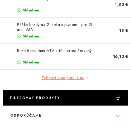
OBLEČENIE
4,80 €
Skladom
DARČEKY
Páčka brzdy na 2 lanká s plynom - pre 2t
mini ATV
18 €
NÁPLNE A KVAPALINY
Skladom
NÁHRADNÉ DIELY
Brzdič pre mini ATV a Minicross červený
16,10 €
MONTÁŽNE SLUŽBY
Skladom
ZNAČKY
Zobraziť viac produktov
Moja objednávka
Kontakt
Doprava a platba
FILTROVAŤ PRODUKTY
Návody na montáž
Rozbalené, zánovné a použité produkty
V
R
Bonusový systém
Nákup na splátky
ODPORÚČAME
ý
a
Reklamácia a vrátenie tovaru
Obchodné podmienky
p
d
Ochrana osobných údajov