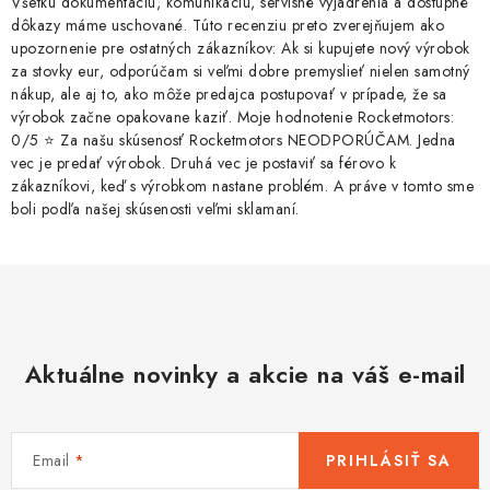
Všetku dokumentáciu, komunikáciu, servisné vyjadrenia a dostupné
dôkazy máme uschované. Túto recenziu preto zverejňujem ako
upozornenie pre ostatných zákazníkov: Ak si kupujete nový výrobok
za stovky eur, odporúčam si veľmi dobre premyslieť nielen samotný
nákup, ale aj to, ako môže predajca postupovať v prípade, že sa
výrobok začne opakovane kaziť. Moje hodnotenie Rocketmotors:
0/5 ⭐ Za našu skúsenosť Rocketmotors NEODPORÚČAM. Jedna
vec je predať výrobok. Druhá vec je postaviť sa férovo k
zákazníkovi, keď s výrobkom nastane problém. A práve v tomto sme
boli podľa našej skúsenosti veľmi sklamaní.
Aktuálne novinky a akcie na váš e-mail
Email
PRIHLÁSIŤ SA