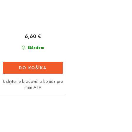
6,60 €
Skladom
DO KOŠÍKA
Uchytenie brzdového kotúča pre
mini ATV
O
v
l