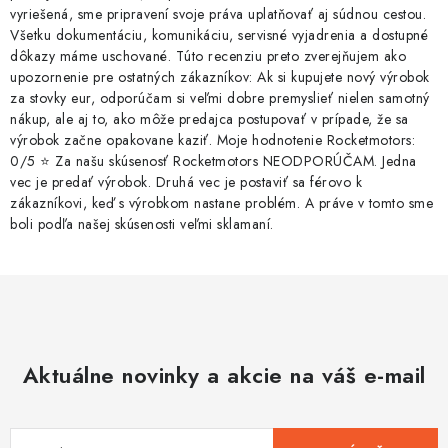
vyriešená, sme pripravení svoje práva uplatňovať aj súdnou cestou.
Všetku dokumentáciu, komunikáciu, servisné vyjadrenia a dostupné
dôkazy máme uschované. Túto recenziu preto zverejňujem ako
upozornenie pre ostatných zákazníkov: Ak si kupujete nový výrobok
za stovky eur, odporúčam si veľmi dobre premyslieť nielen samotný
nákup, ale aj to, ako môže predajca postupovať v prípade, že sa
výrobok začne opakovane kaziť. Moje hodnotenie Rocketmotors:
0/5 ⭐ Za našu skúsenosť Rocketmotors NEODPORÚČAM. Jedna
vec je predať výrobok. Druhá vec je postaviť sa férovo k
zákazníkovi, keď s výrobkom nastane problém. A práve v tomto sme
boli podľa našej skúsenosti veľmi sklamaní.
Aktuálne novinky a akcie na váš e-mail