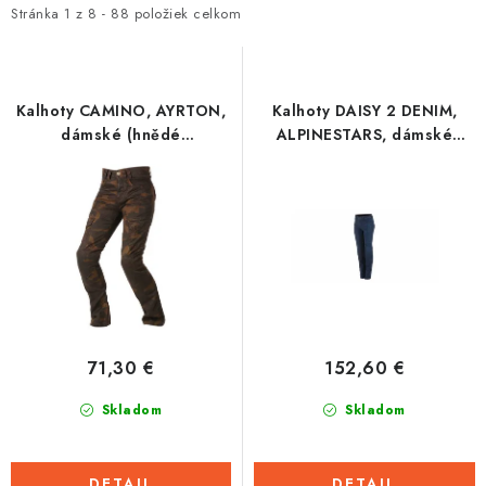
i
e
Stránka
1
z
8
-
88
položiek celkom
Tabuľky veľkostí odevov, prilieb a obuvi rôznych značiek
s
n
p
i
r
e
Kalhoty CAMINO, AYRTON,
Kalhoty DAISY 2 DENIM,
o
p
dámské (hnědé
ALPINESTARS, dámské
camo/seprané)
(tmavá modrá)
d
r
u
o
k
d
t
u
o
k
v
t
o
71,30 €
152,60 €
v
Skladom
Skladom
DETAIL
DETAIL