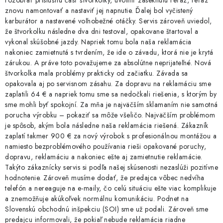
znovu namontovať a nastaviť jej napnutie. Ďalej bol vyčistený
karburátor a nastavené voľnobežné otáčky. Servis zároveň uviedol,
že štvorkolku následne dva dni testoval, opakovane štartoval a
vykonal skúšobné jazdy. Napriek tomu bola naša reklamácia
nakoniec zamietnutá s tvrdením, že ide o závadu, ktorá nie je krytá
zárukou. A práve toto považujeme za absolútne neprijateľné. Nová
štvorkolka mala problémy prakticky od začiatku. Závada sa
opakovala aj po servisnom zásahu. Za dopravu na reklamáciu sme
zaplatili 64 € a napriek tomu sme sa nedočkali riešenia, s ktorým by
sme mohli byť spokojní. Za mňa je najväčším sklamaním nie samotná
porucha výrobku – pokaziť sa môže všeličo. Najväčším problémom
je spôsob, akým bola následne naša reklamácia riešená. Zákazník
zaplatí takmer 900 € za nový výrobok s profesionálnou montážou a
namiesto bezproblémového používania rieši opakované poruchy,
dopravu, reklamáciu a nakoniec ešte aj zamietnutie reklamácie.
Takýto zákaznícky servis si podľa našej skúsenosti nezaslúži pozitívne
hodnotenie. Zároveň musíme dodať, že predajca vôbec nedvíha
telefón a nereaguje na e-maily, čo celú situáciu ešte viac komplikuje
a znemožňuje akúkoľvek normálnu komunikáciu. Podnet na
Slovenskú obchodnú inšpekciu (SOI) sme už podali. Zároveň sme
predajcu informovali, že pokiaľ nebude reklamácia riadne