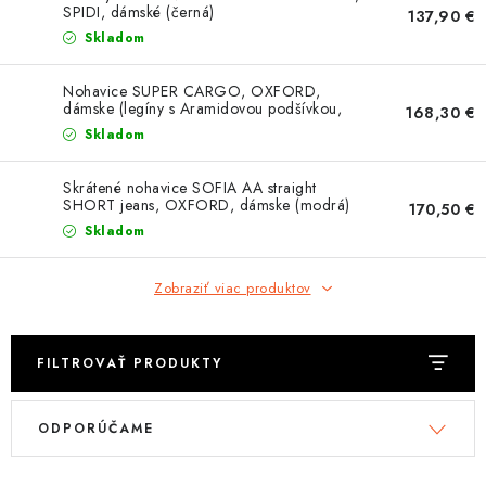
OBLEČENIE
SPIDI, dámské (černá)
137,90 €
Skladom
DARČEKY
Nohavice SUPER CARGO, OXFORD,
dámske (legíny s Aramidovou podšívkou,
168,30 €
NÁPLNE A KVAPALINY
čierne)
Skladom
NÁHRADNÉ DIELY
Skrátené nohavice SOFIA AA straight
SHORT jeans, OXFORD, dámske (modrá)
170,50 €
MONTÁŽNE SLUŽBY
Skladom
ZNAČKY
Zobraziť viac produktov
Moja objednávka
Kontakt
Doprava a platba
FILTROVAŤ PRODUKTY
Návody na montáž
Rozbalené, zánovné a použité produkty
V
R
Bonusový systém
Nákup na splátky
ODPORÚČAME
ý
a
Reklamácia a vrátenie tovaru
Obchodné podmienky
p
d
Ochrana osobných údajov