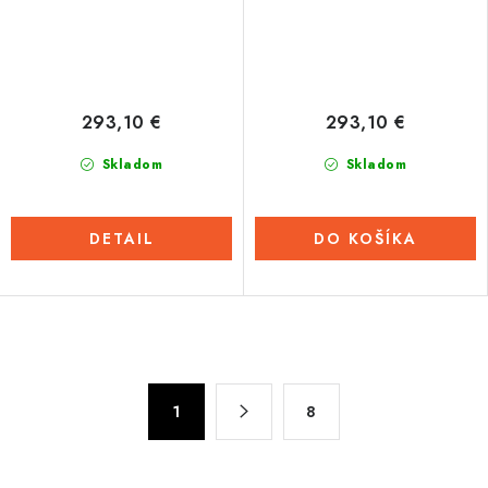
293,10 €
293,10 €
Skladom
Skladom
DETAIL
DO KOŠÍKA
O
v
S
l
1
8
t
á
r
d
á