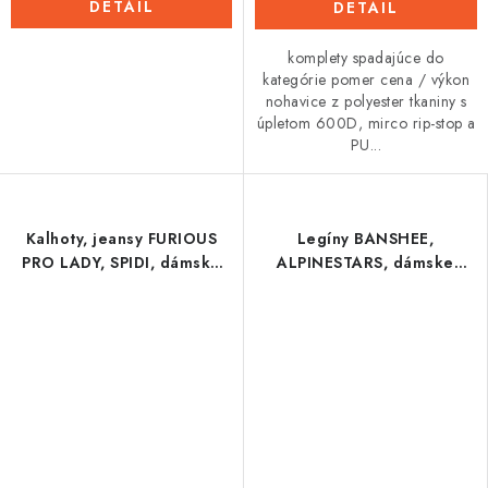
DETAIL
DETAIL
komplety spadajúce do
kategórie pomer cena / výkon
nohavice z polyester tkaniny s
úpletom 600D, mirco rip-stop a
PU...
Kalhoty, jeansy FURIOUS
Legíny BANSHEE,
PRO LADY, SPIDI, dámské
ALPINESTARS, dámske
(modré)
(čierne) 2026