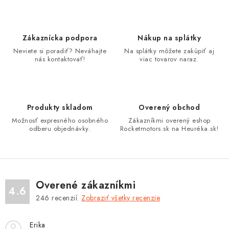
n
a
k
c
o
i
Zákaznícka podpora
Nákup na splátky
v
e
Neviete si poradiť? Neváhajte
Na splátky môžete zakúpiť aj
a
p
nás kontaktovať!
viac tovarov naraz.
n
r
i
v
e
k
Produkty skladom
Overený obchod
y
Možnosť expresného osobného
Zákazníkmi overený eshop
v
odberu objednávky.
Rocketmotors.sk na Heuréka.sk!
ý
p
i
s
Overené zákazníkmi
4.6
u
246
recenzií.
Zobraziť všetky recenzie
Erika