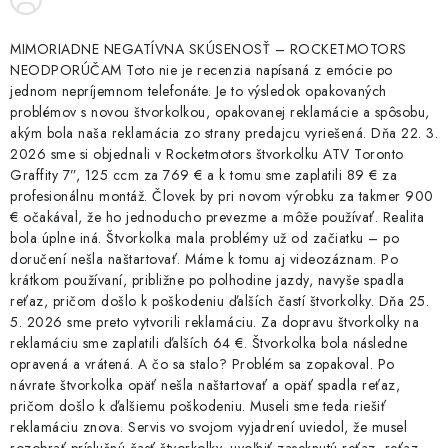
MIMORIADNE NEGATÍVNA SKÚSENOSŤ – ROCKETMOTORS
NEODPORÚČAM Toto nie je recenzia napísaná z emócie po
jednom nepríjemnom telefonáte. Je to výsledok opakovaných
problémov s novou štvorkolkou, opakovanej reklamácie a spôsobu,
akým bola naša reklamácia zo strany predajcu vyriešená. Dňa 22. 3.
2026 sme si objednali v Rocketmotors štvorkolku ATV Toronto
Graffity 7”, 125 ccm za 769 € a k tomu sme zaplatili 89 € za
profesionálnu montáž. Človek by pri novom výrobku za takmer 900
€ očakával, že ho jednoducho prevezme a môže používať. Realita
bola úplne iná. Štvorkolka mala problémy už od začiatku – po
doručení nešla naštartovať. Máme k tomu aj videozáznam. Po
krátkom používaní, približne po polhodine jazdy, navyše spadla
reťaz, pričom došlo k poškodeniu ďalších častí štvorkolky. Dňa 25.
5. 2026 sme preto vytvorili reklamáciu. Za dopravu štvorkolky na
reklamáciu sme zaplatili ďalších 64 €. Štvorkolka bola následne
opravená a vrátená. A čo sa stalo? Problém sa zopakoval. Po
návrate štvorkolka opäť nešla naštartovať a opäť spadla reťaz,
pričom došlo k ďalšiemu poškodeniu. Museli sme teda riešiť
reklamáciu znova. Servis vo svojom vyjadrení uviedol, že musel
rozobrať príslušnú časť štvorkolky, uvoľniť zaseknutú reťaz, reťaz