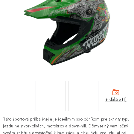
OBLEČENIE
DARČEKY
NÁPLNE A KVAPALINY
NÁHRADNÉ DIELY
MONTÁŽNE SLUŽBY
ZNAČKY
Moja objednávka
Kontakt
Doprava a platba
+ ďalšie (1)
Návody na montáž
Rozbalené, zánovné a použité produkty
Bonusový systém
Nákup na splátky
Táto športová prilba Mejia je ideálnym spoločníkom pre aktivity typu:
Reklamácia a vrátenie tovaru
Obchodné podmienky
jazdu na štvorkolkách, motokros a down-hill. Dômyselný ventilačný
Ochrana osobných údajov
systém zaisťuje dostatočnú klimatizáciu a cirkuláciu vzduchu aj pri