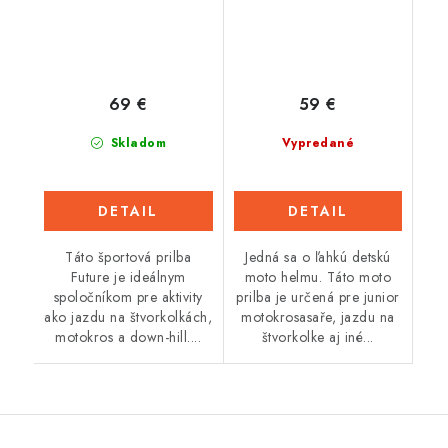
69 €
59 €
Skladom
Vypredané
DETAIL
DETAIL
Táto športová prilba
Jedná sa o ľahkú detskú
Future je ideálnym
moto helmu. Táto moto
spoločníkom pre aktivity
prilba je určená pre junior
ako jazdu na štvorkolkách,
motokrosasaře, jazdu na
motokros a down-hill....
štvorkolke aj iné...