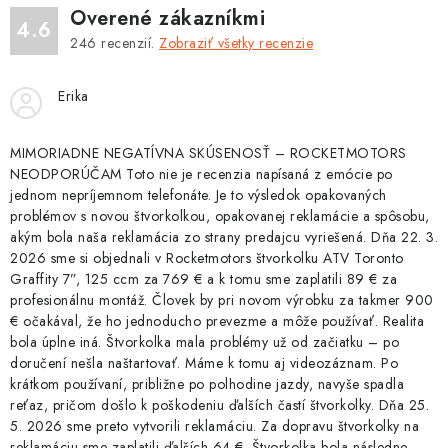
Overené zákazníkmi
4.6
246
recenzií.
Zobraziť všetky recenzie
Erika
MIMORIADNE NEGATÍVNA SKÚSENOSŤ – ROCKETMOTORS
NEODPORÚČAM Toto nie je recenzia napísaná z emócie po
jednom nepríjemnom telefonáte. Je to výsledok opakovaných
problémov s novou štvorkolkou, opakovanej reklamácie a spôsobu,
akým bola naša reklamácia zo strany predajcu vyriešená. Dňa 22. 3.
2026 sme si objednali v Rocketmotors štvorkolku ATV Toronto
Graffity 7”, 125 ccm za 769 € a k tomu sme zaplatili 89 € za
profesionálnu montáž. Človek by pri novom výrobku za takmer 900
€ očakával, že ho jednoducho prevezme a môže používať. Realita
bola úplne iná. Štvorkolka mala problémy už od začiatku – po
doručení nešla naštartovať. Máme k tomu aj videozáznam. Po
krátkom používaní, približne po polhodine jazdy, navyše spadla
reťaz, pričom došlo k poškodeniu ďalších častí štvorkolky. Dňa 25.
5. 2026 sme preto vytvorili reklamáciu. Za dopravu štvorkolky na
reklamáciu sme zaplatili ďalších 64 €. Štvorkolka bola následne