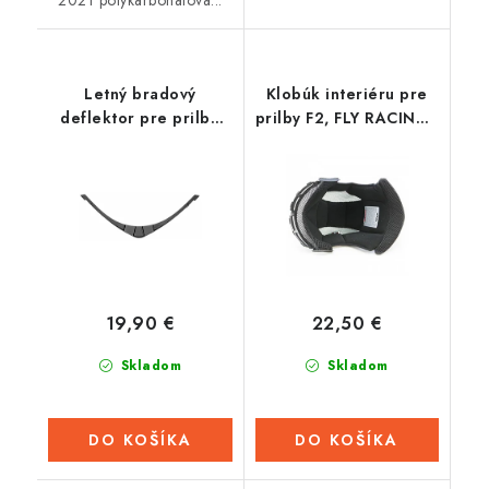
Letný bradový
Klobúk interiéru pre
deflektor pre prilbu
prilby F2, FLY RACING -
ST.501, AIROH
USA
19,90 €
22,50 €
Skladom
Skladom
DO KOŠÍKA
DO KOŠÍKA