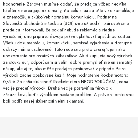
hodnotenie. Zároveň musíme dodať, že predajca vôbec nedvíha
telefón a nereaguje na e-maily, čo celú situáciu ešte viac komplikuje
a znemožňuje akúkoľvek normálnu komunikáciu. Podnet na
Slovenskú obchodnú inšpekciu (SOI) sme už podali. Zároveň sme
predajcu informovali, že pokiaľ nebude reklamácia riadne
vyriešená, sme pripravení svoje práva uplatňovať aj súdnou cestou.
Všetku dokumentáciu, komunikáciu, servisné vyjadrenia a dostupné
dôkazy máme uschované. Túto recenziu preto zverejňujem ako
upozornenie pre ostatných zákazníkov: Ak si kupujete nový výrobok
za stovky eur, odporúčam si veľmi dobre premyslieť nielen samotný
nákup, ale aj to, ako môže predajca postupovať v prípade, že sa
výrobok začne opakovane kaziť. Moje hodnotenie Rocketmotors:
0/5 ⭐ Za našu skúsenosť Rocketmotors NEODPORÚČAM. Jedna
vec je predať výrobok. Druhá vec je postaviť sa férovo k
zákazníkovi, keď s výrobkom nastane problém. A práve v tomto sme
boli podľa našej skúsenosti veľmi sklamaní.