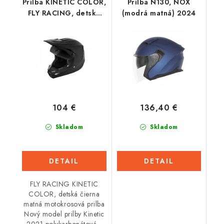
Prilba KINETIC COLOR,
Prilba N130, NOX
FLY RACING, detská
(modrá matná) 2024
(čierna/matná)
104 €
136,40 €
Skladom
Skladom
DETAIL
DETAIL
FLY RACING KINETIC
COLOR, detská čierna
matná motokrosová prilba
Nový model prilby Kinetic
2021 polykarbonátová...