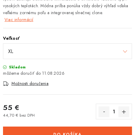
vysokých teplotách. Módna prilba ponúka vždy dobrý výhľad vďaka
Tabuľky veľkostí odevov, prilieb a obuvi rôznych značiek
veľkému zornému poľu a integrovanej slnečnej clone.
Viac informácií
Veľkosť
Skladom
11.08.2026
Možnosti doručenia
55 €
44,70 € bez DPH
Jednotková cena:
DO KOŠÍKA