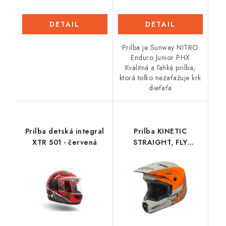
DETAIL
DETAIL
Prilba je Sunway NITRO
Enduro Junior PHX
Kvalitná a ľahká prilba,
ktorá toľko nezaťažuje krk
dieťaťa
Prilba detská integral
Prilba KINETIC
XTR 501 - červená
STRAIGHT, FLY
RACING, detská
(oranžová/sivá)