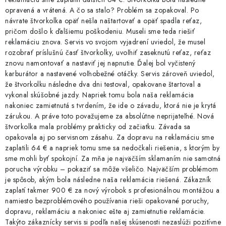
opravená a vrátená. A čo sa stalo? Problém sa zopakoval. Po
návrate štvorkolka opäť nešla naštartovať a opäť spadla reťaz,
pričom došlo k ďalšiemu poškodeniu. Museli sme teda riešiť
reklamáciu znova. Servis vo svojom vyjadrení uviedol, že musel
rozobrať príslušnú časť štvorkolky, uvoľniť zaseknutú reťaz, reťaz
znovu namontovať a nastaviť jej napnutie. Ďalej bol vyčistený
karburátor a nastavené voľnobežné otáčky. Servis zároveň uviedol,
že štvorkolku následne dva dni testoval, opakovane štartoval a
vykonal skúšobné jazdy. Napriek tomu bola naša reklamácia
nakoniec zamietnutá s tvrdením, že ide o závadu, ktorá nie je krytá
zárukou. A práve toto považujeme za absolútne neprijateľné. Nová
štvorkolka mala problémy prakticky od začiatku. Závada sa
opakovala aj po servisnom zásahu. Za dopravu na reklamáciu sme
zaplatili 64 € a napriek tomu sme sa nedočkali riešenia, s ktorým by
sme mohli byť spokojní. Za mňa je najväčším sklamaním nie samotná
porucha výrobku – pokaziť sa môže všeličo. Najväčším problémom
je spôsob, akým bola následne naša reklamácia riešená. Zákazník
zaplatí takmer 900 € za nový výrobok s profesionálnou montážou a
namiesto bezproblémového používania rieši opakované poruchy,
dopravu, reklamáciu a nakoniec ešte aj zamietnutie reklamácie.
Takýto zákaznícky servis si podľa našej skúsenosti nezaslúži pozitívne