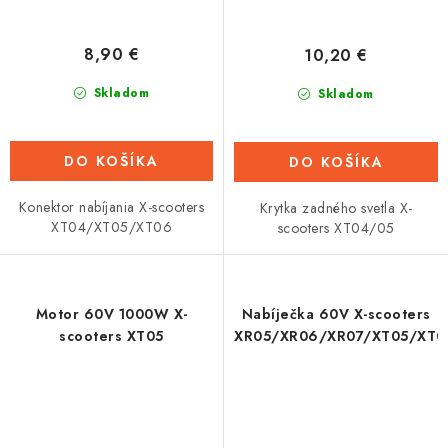
8,90 €
10,20 €
Skladom
Skladom
DO KOŠÍKA
DO KOŠÍKA
Konektor nabíjania X-scooters
Krytka zadného svetla X-
XT04/XT05/XT06
scooters XT04/05
Motor 60V 1000W X-
Nabíječka 60V X-scooters
scooters XT05
XR05/XR06/XR07/XT05/XT0