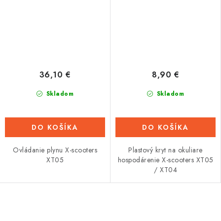
36,10 €
8,90 €
Skladom
Skladom
DO KOŠÍKA
DO KOŠÍKA
Ovládanie plynu X-scooters
Plastový kryt na okuliare
XT05
hospodárenie X-scooters XT05
/ XT04
O