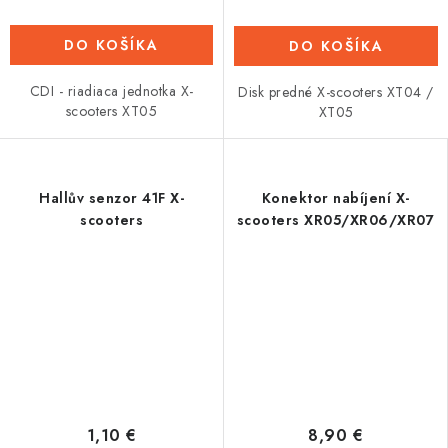
DO KOŠÍKA
DO KOŠÍKA
CDI - riadiaca jednotka X-
Disk predné X-scooters XT04 /
scooters XT05
XT05
Hallův senzor 41F X-
Konektor nabíjení X-
scooters
scooters XR05/XR06/XR07
1,10 €
8,90 €