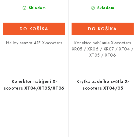
Skladom
Skladom
DO KOŠÍKA
DO KOŠÍKA
Hallov senzor 41F X-scooters
Konektor nabíjanie X-scooters
XR05 / XR06 / XR07 / XT04 /
XT05 / XT06
Konektor nabíjení X-
Krytka zadního světla X-
scooters XT04/XT05/XT06
scooters XT04/05