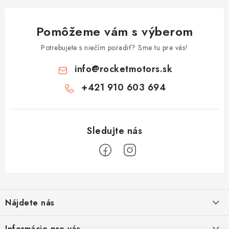
Pomôžeme vám s výberom
Potrebujete s niečím poradiť? Sme tu pre vás!
info
@
rocketmotors.sk
+421 910 603 694
Z
á
Nájdete nás
p
ä
Informácie pre vás