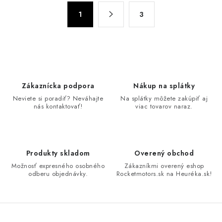
v
S
l
1
3
t
á
r
d
á
n
a
k
c
o
i
Zákaznícka podpora
Nákup na splátky
v
e
Neviete si poradiť? Neváhajte
Na splátky môžete zakúpiť aj
a
p
nás kontaktovať!
viac tovarov naraz.
n
r
i
v
e
k
Produkty skladom
Overený obchod
y
Možnosť expresného osobného
Zákazníkmi overený eshop
v
odberu objednávky.
Rocketmotors.sk na Heuréka.sk!
ý
p
i