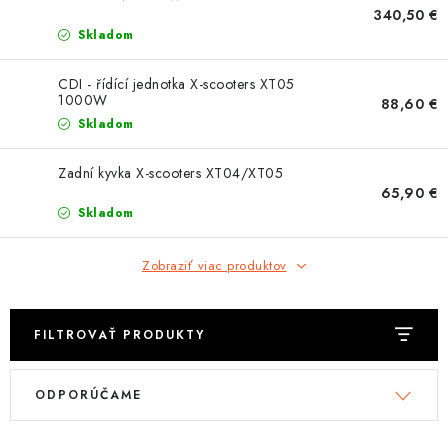
OBLEČENIE
340,50 €
Skladom
DARČEKY
CDI - řídící jednotka X-scooters XT05
1000W
88,60 €
NÁPLNE A KVAPALINY
Skladom
NÁHRADNÉ DIELY
Zadní kyvka X-scooters XT04/XT05
65,90 €
MONTÁŽNE SLUŽBY
Skladom
ZNAČKY
Zobraziť viac produktov
Moja objednávka
Kontakt
Doprava a platba
FILTROVAŤ PRODUKTY
Návody na montáž
Rozbalené, zánovné a použité produkty
V
R
Bonusový systém
Nákup na splátky
ODPORÚČAME
ý
a
Reklamácia a vrátenie tovaru
Obchodné podmienky
p
d
Ochrana osobných údajov