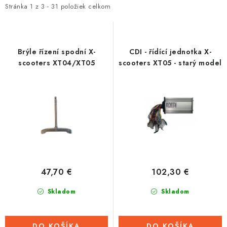
i
e
Stránka
1
z
3
-
31
položiek celkom
Tabuľky veľkostí odevov, prilieb a obuvi rôznych značiek
s
n
p
i
r
e
Brýle řízení spodní X-
CDI - řídící jednotka X-
o
p
scooters XT04/XT05
scooters XT05 - starý model
d
r
u
o
k
d
t
u
o
k
v
t
o
47,70 €
102,30 €
v
Skladom
Skladom
DO KOŠÍKA
DO KOŠÍKA