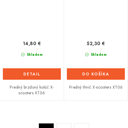
14,80 €
52,30 €
Skladom
Skladom
DETAIL
DO KOŠÍKA
Predný brzdový kotúč X-
Predný tlmič X-scooters XT06
scooters XT06
O
v
S