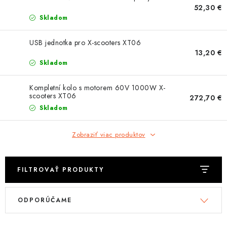
OBLEČENIE
52,30 €
Skladom
DARČEKY
USB jednotka pro X-scooters XT06
13,20 €
NÁPLNE A KVAPALINY
Skladom
NÁHRADNÉ DIELY
Kompletní kolo s motorem 60V 1000W X-
scooters XT06
272,70 €
MONTÁŽNE SLUŽBY
Skladom
ZNAČKY
Zobraziť viac produktov
Moja objednávka
Kontakt
Doprava a platba
FILTROVAŤ PRODUKTY
Návody na montáž
Rozbalené, zánovné a použité produkty
V
R
Bonusový systém
Nákup na splátky
ODPORÚČAME
ý
a
Reklamácia a vrátenie tovaru
Obchodné podmienky
p
d
Ochrana osobných údajov