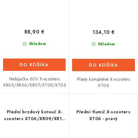
88,90 €
134,10 €
Skladom
Skladom
DO KOŠÍKA
DO KOŠÍKA
Nabíjačka 60V X-scooters
Plasty kompletné X-scooters
XR05/XR06/XR07/XT05/XT06
XT06
Přední brzdový kotouč X-
Přední tlumič X-scooters
scooters XT06/XR09/XR10
XT06 - pravý
Zadní brzdový kotouč
XRS01 RAPTOR