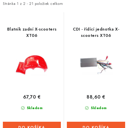
i
e
Stránka
1
z
2
-
21
položiek celkom
Tabuľky veľkostí odevov, prilieb a obuvi rôznych značiek
s
n
p
i
r
e
Blatník zadní X-scooters
CDI - řídící jednotka X-
o
p
XT06
scooters XT06
d
r
u
o
k
d
t
u
o
k
v
t
o
67,70 €
88,60 €
v
Skladom
Skladom
DO KOŠÍKA
DO KOŠÍKA