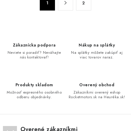
l
1
2
t
á
r
d
á
n
a
k
c
o
i
Zákaznícka podpora
Nákup na splátky
v
e
Neviete si poradiť? Neváhajte
Na splátky môžete zakúpiť aj
a
p
nás kontaktovať!
viac tovarov naraz.
n
r
i
v
e
k
Produkty skladom
Overený obchod
y
Možnosť expresného osobného
Zákazníkmi overený eshop
v
odberu objednávky.
Rocketmotors.sk na Heuréka.sk!
ý
p
i
s
Overené zákazníkmi