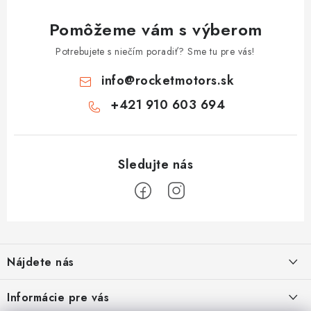
Pomôžeme vám s výberom
Potrebujete s niečím poradiť? Sme tu pre vás!
info
@
rocketmotors.sk
+421 910 603 694
Z
á
Nájdete nás
p
ä
Informácie pre vás
t