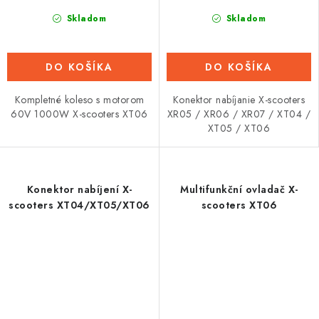
Skladom
Skladom
DO KOŠÍKA
DO KOŠÍKA
Kompletné koleso s motorom
Konektor nabíjanie X-scooters
60V 1000W X-scooters XT06
XR05 / XR06 / XR07 / XT04 /
XT05 / XT06
Konektor nabíjení X-
Multifunkční ovladač X-
scooters XT04/XT05/XT06
scooters XT06