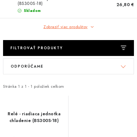
OBLEČENIE
(BS300S-18)
26,80 €
Skladom
DARČEKY
Zobraziť viac produktov
NÁPLNE A KVAPALINY
NÁHRADNÉ DIELY
FILTROVAŤ PRODUKTY
V
R
MONTÁŽNE SLUŽBY
ODPORÚČAME
ý
a
p
d
ZNAČKY
i
e
Stránka
1
z
1
-
1
položiek celkom
s
n
Moja objednávka
Kontakt
Doprava a platba
p
i
Návody na montáž
Rozbalené, zánovné a použité produkty
r
e
Relé - riadiaca jednotka
Bonusový systém
Nákup na splátky
o
p
chladenie (BS300S-18)
Reklamácia a vrátenie tovaru
Obchodné podmienky
d
r
Ochrana osobných údajov