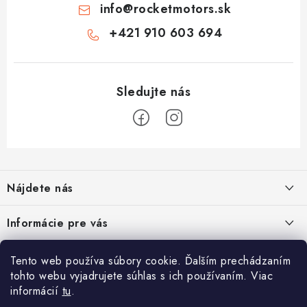
info
@
rocketmotors.sk
+421 910 603 694
Z
á
Nájdete nás
p
ä
Informácie pre vás
t
i
Moja objednávka
TOP kategórie
Tento web používa súbory cookie. Ďalším prechádzaním
e
tohto webu vyjadrujete súhlas s ich používaním. Viac
Kontakt
Detské štvorkolky
informácií
tu
.
Facebook
Doprava a platba