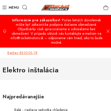
Prejsť
Hľadať
na
obsah
Počas letných dovoleniek
VÝPREDAJ
môže byť zákaznícka podpora dočasne obmedzená.
Objednávky však spracovávame a odosielame bez
obmedzení. V prípade otázok nás kontaktujte e-mailom na
QUAD - ATV
info@rocketmotors.sk – odpovieme vám hneď, ako to bude
možné.
BUGGY A UTV ŠTVORKOLKY
Bashan BS300S-18
CROSS-MINICROSS-DIRTBIKE
Elektro inštalácia
KOLOBEŽKY
MOTO VÝBAVA
Najpredávanejšie
PRÍSLUŠENSTVO
Relé - riadiaca jednotka chladenie