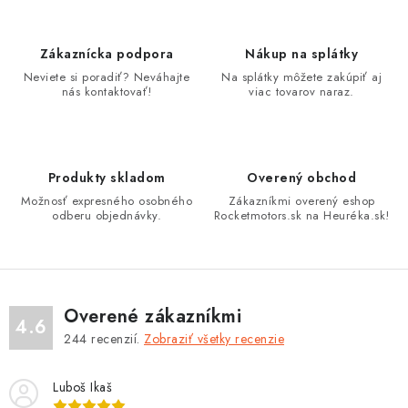
l
á
d
Zákaznícka podpora
Nákup na splátky
a
Neviete si poradiť? Neváhajte
Na splátky môžete zakúpiť aj
nás kontaktovať!
viac tovarov naraz.
c
i
e
p
Produkty skladom
Overený obchod
r
Možnosť expresného osobného
Zákazníkmi overený eshop
v
odberu objednávky.
Rocketmotors.sk na Heuréka.sk!
k
y
v
ý
Overené zákazníkmi
4.6
p
244
recenzií.
Zobraziť všetky recenzie
i
s
Luboš Ikaš
u