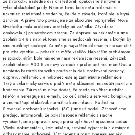
že štvorkolku následne dva dni testoval, opakovane štartoval a
vykonal skúšobné jazdy. Napriek tomu bola naša reklamácia
nakoniec zamietnutá s tvrdením, že ide o závadu, ktorá nie je krytá
zárukou. A práve toto považujeme za absolútne neprijateľné. Nová
štvorkolka mala problémy prakticky od začiatku. Závada sa
opakovala aj po servisnom zásahu. Za dopravu na reklamáciu sme
zaplatili 64 € a napriek tomu sme sa nedočkali riešenia, s ktorým by
sme mohli byť spokojní. Za mňa je najväčším sklamaním nie samotná
porucha výrobku – pokaziť sa môže všeličo. Najväčším problémom
je spôsob, akým bola následne naša reklamácia riešená. Zákazník
zaplatí takmer 900 € za nový výrobok s profesionálnou montážou a
namiesto bezproblémového používania rieši opakované poruchy,
dopravu, reklamáciu a nakoniec ešte aj zamietnutie reklamácie.
Takýto zákaznícky servis si podľa našej skúsenosti nezaslúži pozitívne
hodnotenie. Zároveň musíme dodať, že predajca vôbec nedvíha
telefón a nereaguje na e-maily, čo celú situáciu ešte viac komplikuje
a znemožňuje akúkoľvek normálnu komunikáciu. Podnet na
Slovenskú obchodnú inšpekciu (SOI) sme už podali. Zároveň sme
predajcu informovali, že pokiaľ nebude reklamácia riadne
vyriešená, sme pripravení svoje práva uplatňovať aj súdnou cestou.
Všetku dokumentáciu, komunikáciu, servisné vyjadrenia a dostupné
dôkazy máme uschované. Túto recenziu preto zverejňujem ako