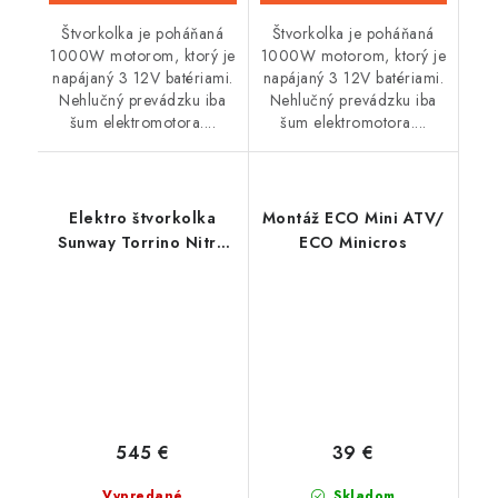
Štvorkolka je poháňaná
Štvorkolka je poháňaná
1000W motorom, ktorý je
1000W motorom, ktorý je
napájaný 3 12V batériami.
napájaný 3 12V batériami.
Nehlučný prevádzku iba
Nehlučný prevádzku iba
šum elektromotora....
šum elektromotora....
Elektro štvorkolka
Montáž ECO Mini ATV/
Sunway Torrino Nitro
ECO Minicros
1000W - Čierna
545 €
39 €
Vypredané
Skladom