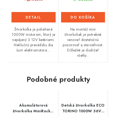
DETAIL
DO KOŠÍKA
Štvorkolka je poháňaná
Na montáž mini
1000W motorom, ktorý je
štvorkoliek je potrebné
napájaný 3 12V batériami.
venovať dostatočnú
Nehlučný prevádzku iba
pozornosť a starostlivost.
šum elektromotora....
Dôležité je dodržať
všetky...
Podobné produkty
Akumulátorová
Detská štvorkolka ECO
štvorkolka MiniRocket
TORINO 1000W 36V -
Toronto 1500W Deluxe
Maskáč zelená