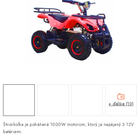
OBLEČENIE
DARČEKY
NÁPLNE A KVAPALINY
NÁHRADNÉ DIELY
MONTÁŽNE SLUŽBY
ZNAČKY
Moja objednávka
Kontakt
Doprava a platba
+ ďalšie (10)
Návody na montáž
Rozbalené, zánovné a použité produkty
Bonusový systém
Nákup na splátky
Štvorkolka je poháňaná 1000W motorom, ktorý je napájaný 3 12V
Reklamácia a vrátenie tovaru
Obchodné podmienky
batériami.
Ochrana osobných údajov