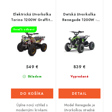
Elektrická štvorkolka
Detská štvorkolka
Torino 1200W Graffiti -
Renegade 1200W -
Žltá
Zelená
Ihneď k odberu!
549 €
839 €
Skladom
Vypredané
DO KOŠÍKA
DETAIL
Úplne nový vzhľad s
Model Renegade je
modernými krivkami.
štvorkolkou stredná