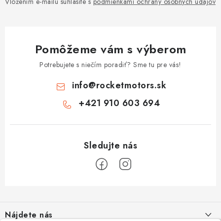
Vložením e-mailu súhlasíte s
podmienkami ochrany osobných údajov
Pomôžeme vám s výberom
Potrebujete s niečím poradiť? Sme tu pre vás!
info
@
rocketmotors.sk
+421 910 603 694
Z
á
Nájdete nás
p