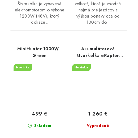
Štvorkolka je vybavená
veľkosť, ktorá je vhodná
elektromotorom o výkone
najmä pre jazdcov s
1200W (48V), ktorý
výškou postavy cca od
dokáže...
100cm do...
MiniHunter 1000W -
Akumulátorová
Green
štvorkolka eRaptor
1500W - zelený
Novinka
Novinka
499 €
1 260 €
Skladom
Vypredané