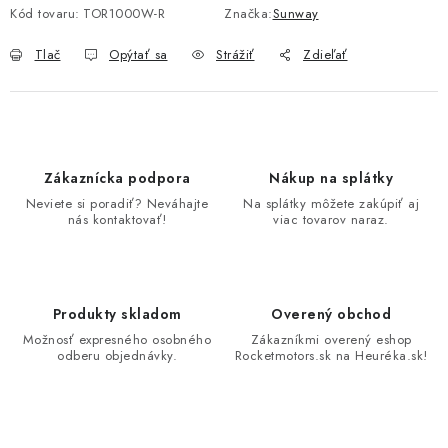
Kód tovaru:
TOR1000W-R
Značka:
Sunway
Tlač
Opýtať sa
Strážiť
Zdieľať
Zákaznícka podpora
Nákup na splátky
Neviete si poradiť? Neváhajte
Na splátky môžete zakúpiť aj
nás kontaktovať!
viac tovarov naraz.
Produkty skladom
Overený obchod
Možnosť expresného osobného
Zákazníkmi overený eshop
odberu objednávky.
Rocketmotors.sk na Heuréka.sk!