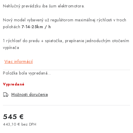
Nehlučný prevádzku iba šum elektromotora.
Tabuľky veľkostí odevov, prilieb a obuvi rôznych značiek
Nový model vybavený už regulátorom maximálnej rýchlosti v troch
polohách
7-14-25km / h
1 rýchlosť do predu + spiatočka, prepínanie jednoduchým otočením
vypínača
Viac informácií
Položka bola vypredaná…
Vypredané
Možnosti doručenia
545 €
443,10 € bez DPH
Jednotková cena: