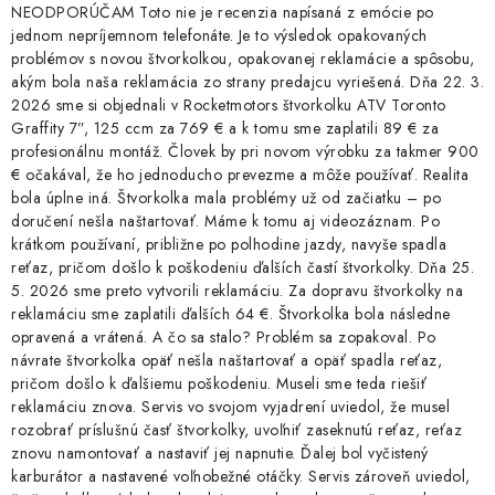
NEODPORÚČAM Toto nie je recenzia napísaná z emócie po
jednom nepríjemnom telefonáte. Je to výsledok opakovaných
problémov s novou štvorkolkou, opakovanej reklamácie a spôsobu,
akým bola naša reklamácia zo strany predajcu vyriešená. Dňa 22. 3.
2026 sme si objednali v Rocketmotors štvorkolku ATV Toronto
Graffity 7”, 125 ccm za 769 € a k tomu sme zaplatili 89 € za
profesionálnu montáž. Človek by pri novom výrobku za takmer 900
€ očakával, že ho jednoducho prevezme a môže používať. Realita
bola úplne iná. Štvorkolka mala problémy už od začiatku – po
doručení nešla naštartovať. Máme k tomu aj videozáznam. Po
krátkom používaní, približne po polhodine jazdy, navyše spadla
reťaz, pričom došlo k poškodeniu ďalších častí štvorkolky. Dňa 25.
5. 2026 sme preto vytvorili reklamáciu. Za dopravu štvorkolky na
reklamáciu sme zaplatili ďalších 64 €. Štvorkolka bola následne
opravená a vrátená. A čo sa stalo? Problém sa zopakoval. Po
návrate štvorkolka opäť nešla naštartovať a opäť spadla reťaz,
pričom došlo k ďalšiemu poškodeniu. Museli sme teda riešiť
reklamáciu znova. Servis vo svojom vyjadrení uviedol, že musel
rozobrať príslušnú časť štvorkolky, uvoľniť zaseknutú reťaz, reťaz
znovu namontovať a nastaviť jej napnutie. Ďalej bol vyčistený
karburátor a nastavené voľnobežné otáčky. Servis zároveň uviedol,