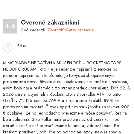
y
v
ý
Overené zákazníkmi
4.6
p
246
recenzií.
Zobraziť všetky recenzie
i
s
Erika
u
MIMORIADNE NEGATÍVNA SKÚSENOSŤ – ROCKETMOTORS
NEODPORÚČAM Toto nie je recenzia napísaná z emócie po
jednom nepríjemnom telefonáte. Je to výsledok opakovaných
problémov s novou štvorkolkou, opakovanej reklamácie a spôsobu,
akým bola naša reklamácia zo strany predajcu vyriešená. Dňa 22. 3.
2026 sme si objednali v Rocketmotors štvorkolku ATV Toronto
Graffity 7”, 125 ccm za 769 € a k tomu sme zaplatili 89 € za
profesionálnu montáž. Človek by pri novom výrobku za takmer 900
€ očakával, že ho jednoducho prevezme a môže používať. Realita
bola úplne iná. Štvorkolka mala problémy už od začiatku – po
doručení nešla naštartovať. Máme k tomu aj videozáznam. Po
krátkom používaní, približne po polhodine jazdy, navyše spadla