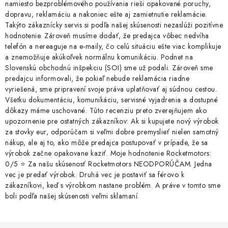
namiesto bezproblémového používania rieši opakované poruchy,
dopravu, reklamáciu a nakoniec ešte aj zamietnutie reklamácie.
Takýto zákaznícky servis si podľa našej skúsenosti nezaslúži pozitívne
hodnotenie. Zároveň musíme dodať, že predajca vôbec nedvíha
telefón a nereaguje na e-maily, čo celú situáciu ešte viac komplikuje
a znemožňuje akúkoľvek normálnu komunikáciu. Podnet na
Slovenskú obchodnú inšpekciu (SOI) sme už podali. Zároveň sme
predajcu informovali, že pokiaľ nebude reklamácia riadne
vyriešená, sme pripravení svoje práva uplatňovať aj súdnou cestou.
Všetku dokumentáciu, komunikáciu, servisné vyjadrenia a dostupné
dôkazy máme uschované. Túto recenziu preto zverejňujem ako
upozornenie pre ostatných zákazníkov: Ak si kupujete nový výrobok
za stovky eur, odporúčam si veľmi dobre premyslieť nielen samotný
nákup, ale aj to, ako môže predajca postupovať v prípade, že sa
výrobok začne opakovane kaziť. Moje hodnotenie Rocketmotors:
0/5 ⭐ Za našu skúsenosť Rocketmotors NEODPORÚČAM. Jedna
vec je predať výrobok. Druhá vec je postaviť sa férovo k
zákazníkovi, keď s výrobkom nastane problém. A práve v tomto sme
boli podľa našej skúsenosti veľmi sklamaní.