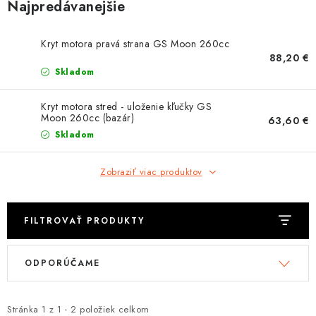
OBLEČENIE
Najpredávanejšie
DARČEKY
Kryt motora pravá strana GS Moon 260cc
88,20 €
Skladom
NÁPLNE A KVAPALINY
Kryt motora stred - uloženie kľučky GS
NÁHRADNÉ DIELY
Moon 260cc (bazár)
63,60 €
Skladom
MONTÁŽNE SLUŽBY
Zobraziť viac produktov
ZNAČKY
FILTROVAŤ PRODUKTY
Moja objednávka
Kontakt
Doprava a platba
Návody na montáž
Rozbalené, zánovné a použité produkty
V
R
ODPORÚČAME
ý
a
Bonusový systém
Nákup na splátky
p
d
Reklamácia a vrátenie tovaru
Obchodné podmienky
i
e
Stránka
1
z
1
-
2
položiek celkom
Ochrana osobných údajov