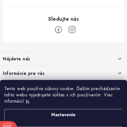
Z
á
Nájdete nás
p
ä
Informácie pre vás
t
i
Moja objednávka
TOP kategórie
Tento web používa súbory cookie. Ďalším prechádzaním
e
tohto webu vyjadrujete súhlas s ich používaním. Viac
Kontakt
Detské štvorkolky
informácií
tu
.
Facebook
Doprava a platba
Minicross
Nastavenie
Návody na montáž
Moto prilby