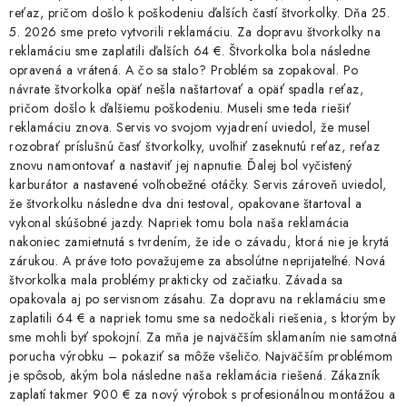
reťaz, pričom došlo k poškodeniu ďalších častí štvorkolky. Dňa 25.
5. 2026 sme preto vytvorili reklamáciu. Za dopravu štvorkolky na
reklamáciu sme zaplatili ďalších 64 €. Štvorkolka bola následne
opravená a vrátená. A čo sa stalo? Problém sa zopakoval. Po
návrate štvorkolka opäť nešla naštartovať a opäť spadla reťaz,
pričom došlo k ďalšiemu poškodeniu. Museli sme teda riešiť
reklamáciu znova. Servis vo svojom vyjadrení uviedol, že musel
rozobrať príslušnú časť štvorkolky, uvoľniť zaseknutú reťaz, reťaz
znovu namontovať a nastaviť jej napnutie. Ďalej bol vyčistený
karburátor a nastavené voľnobežné otáčky. Servis zároveň uviedol,
že štvorkolku následne dva dni testoval, opakovane štartoval a
vykonal skúšobné jazdy. Napriek tomu bola naša reklamácia
nakoniec zamietnutá s tvrdením, že ide o závadu, ktorá nie je krytá
zárukou. A práve toto považujeme za absolútne neprijateľné. Nová
štvorkolka mala problémy prakticky od začiatku. Závada sa
opakovala aj po servisnom zásahu. Za dopravu na reklamáciu sme
zaplatili 64 € a napriek tomu sme sa nedočkali riešenia, s ktorým by
sme mohli byť spokojní. Za mňa je najväčším sklamaním nie samotná
porucha výrobku – pokaziť sa môže všeličo. Najväčším problémom
je spôsob, akým bola následne naša reklamácia riešená. Zákazník
zaplatí takmer 900 € za nový výrobok s profesionálnou montážou a