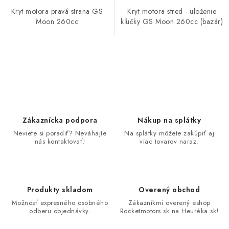
Kryt motora pravá strana GS
Kryt motora stred - uloženie
Moon 260cc
kľučky GS Moon 260cc (bazár)
O
v
l
á
d
Zákaznícka podpora
Nákup na splátky
a
Neviete si poradiť? Neváhajte
Na splátky môžete zakúpiť aj
nás kontaktovať!
viac tovarov naraz.
c
i
e
p
Produkty skladom
Overený obchod
r
Možnosť expresného osobného
Zákazníkmi overený eshop
v
odberu objednávky.
Rocketmotors.sk na Heuréka.sk!
k