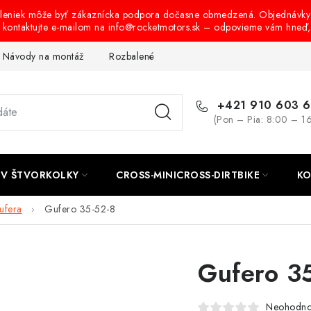
oleniek môže byť zákaznícka podpora dočasne obmedzená. Objednávky
s kontaktujte e-mailom na info@rocketmotors.sk – odpovieme vám hneď
Návody na montáž
Rozbalené, zánovné a použité produkty
B
+421 910 603 
(Pon – Pia: 8:00 – 1
TV ŠTVORKOLKY
CROSS-MINICROSS-DIRTBIKE
KO
ufera
Gufero 35-52-8
Gufero 3
Neohodno