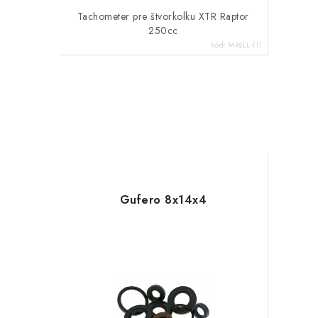
Tachometer pre štvorkolku XTR Raptor
250cc
Kód:
MRSLL-111
Gufero 8x14x4