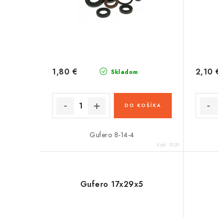
1,80 €
2,10 
Skladom
DO KOŠÍKA
Gufero 8-14-4
Kód:
0129
Gufero 17x29x5