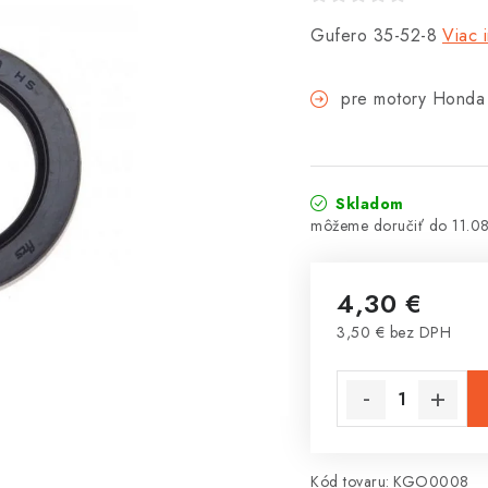
Gufero 35-52-8
Viac 
pre motory Hond
Skladom
11.0
4,30 €
3,50 € bez DPH
Jednotková cena:
Kód tovaru:
KGO0008