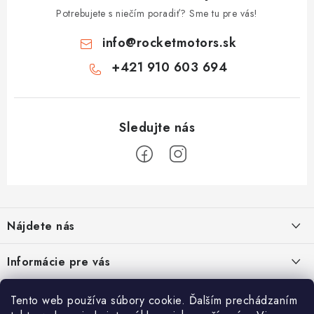
Potrebujete s niečím poradiť? Sme tu pre vás!
info
@
rocketmotors.sk
+421 910 603 694
Z
á
Nájdete nás
p
ä
Informácie pre vás
t
i
Moja objednávka
TOP kategórie
Tento web používa súbory cookie. Ďalším prechádzaním
e