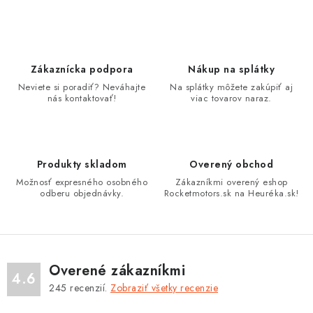
v
l
á
d
Zákaznícka podpora
Nákup na splátky
a
Neviete si poradiť? Neváhajte
Na splátky môžete zakúpiť aj
nás kontaktovať!
viac tovarov naraz.
c
i
e
p
Produkty skladom
Overený obchod
r
Možnosť expresného osobného
Zákazníkmi overený eshop
v
odberu objednávky.
Rocketmotors.sk na Heuréka.sk!
k
y
v
ý
Overené zákazníkmi
4.6
p
245
recenzií.
Zobraziť všetky recenzie
i