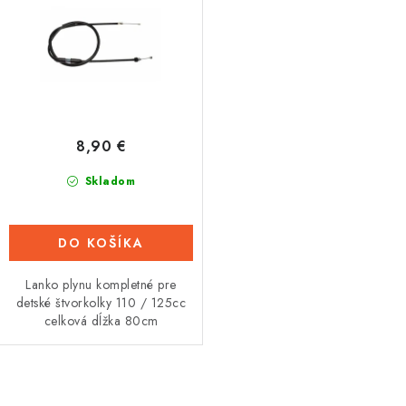
u
o
Tabuľky veľkostí odevov, prilieb a obuvi rôznych značiek
k
d
t
u
o
k
v
t
o
8,90 €
v
Skladom
DO KOŠÍKA
Lanko plynu kompletné pre
detské štvorkolky 110 / 125cc
celková dĺžka 80cm
O