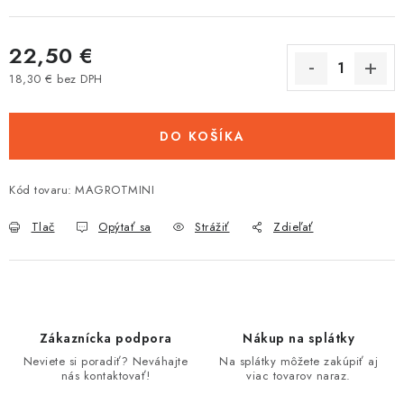
Tabuľky veľkostí odevov, prilieb a obuvi rôznych značiek
22,50 €
18,30 € bez DPH
Jednotková cena:
DO KOŠÍKA
Kód tovaru:
MAGROTMINI
Tlač
Opýtať sa
Strážiť
Zdieľať
Zákaznícka podpora
Nákup na splátky
Neviete si poradiť? Neváhajte
Na splátky môžete zakúpiť aj
nás kontaktovať!
viac tovarov naraz.