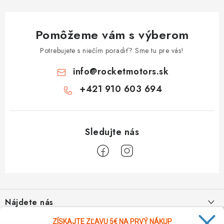
Pomôžeme vám s výberom
Potrebujete s niečím poradiť? Sme tu pre vás!
info
@
rocketmotors.sk
+421 910 603 694
Z
á
Nájdete nás
p
ä
ZÍSKAJTE ZĽAVU 5€ NA PRVÝ NÁKUP