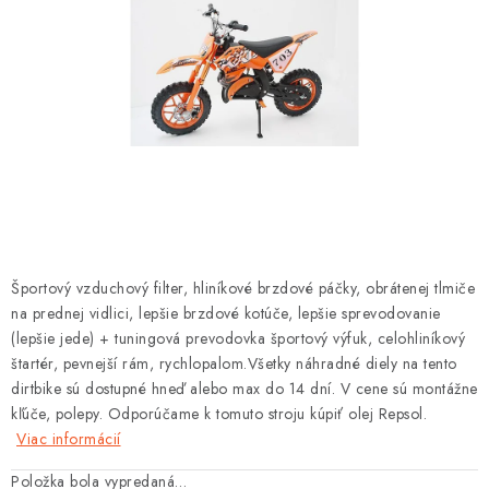
OBLEČENIE
DARČEKY
NÁPLNE A KVAPALINY
NÁHRADNÉ DIELY
MONTÁŽNE SLUŽBY
ZNAČKY
Športový vzduchový filter, hliníkové brzdové páčky, obrátenej tlmiče
na prednej vidlici, lepšie brzdové kotúče, lepšie sprevodovanie
(lepšie jede) + tuningová prevodovka športový výfuk, celohliníkový
Moja objednávka
Kontakt
Doprava a platba
štartér, pevnejší rám, rychlopalom.Všetky náhradné diely na tento
Návody na montáž
Rozbalené, zánovné a použité produkty
dirtbike sú dostupné hneď alebo max do 14 dní. V cene sú montážne
kľúče, polepy. Odporúčame k tomuto stroju kúpiť olej Repsol.
Bonusový systém
Nákup na splátky
Viac informácií
Reklamácia a vrátenie tovaru
Obchodné podmienky
Položka bola vypredaná…
Ochrana osobných údajov