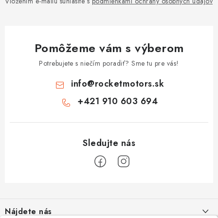
Vložením e-mailu súhlasíte s
podmienkami ochrany osobných údajov
Pomôžeme vám s výberom
Potrebujete s niečím poradiť? Sme tu pre vás!
info
@
rocketmotors.sk
+421 910 603 694
Z
á
Nájdete nás
p