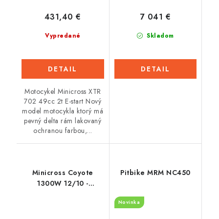
431,40 €
7 041 €
Vypredané
Skladom
DETAIL
DETAIL
Motocykel Minicross XTR
702 49cc 2t E-start Nový
model motocykla ktorý má
pevný delta rám lakovaný
ochranou farbou,...
Minicross Coyote
Pitbike MRM NC450
1300W 12/10 -
Oranžová
Novinka