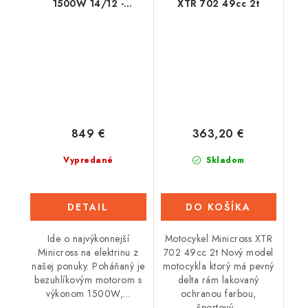
1500W 14/12 -
XTR 702 49cc 2t
Oranžová
849 €
363,20 €
Vypredané
Skladom
DETAIL
DO KOŠÍKA
Ide o najvýkonnejší
Motocykel Minicross XTR
Minicross na elektrinu z
702 49cc 2t Nový model
našej ponuky. Poháňaný je
motocykla ktorý má pevný
bezuhlíkovým motorom s
delta rám lakovaný
výkonom 1500W,...
ochranou farbou,
športový...