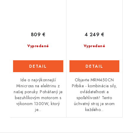
809 €
4 249 €
Vypredané
Vypredané
DETAIL
DETAIL
Ide o najvýkonnejší
Objavte MRM450CN
Minicross na elektrinu z
Pitbike - kombinácia sily,
našej ponuky. Poháňaný je
ovládateľnosti a
bezuhlíkovým motorom s
spoľahlivosti! Tento
výkonom 1300W, ktorý
úchvatný stroj je snom
je...
každého...