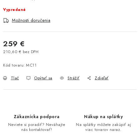
Tabuľky veľkostí odevov, prilieb a obuvi rôznych značiek
Vypredané
Možnosti doručenia
259 €
210,60 € bez DPH
Jednotková cena:
Kód tovaru:
MC11
Tlač
Opýtať sa
Strážiť
Zdieľať
Zákaznícka podpora
Nákup na splátky
Neviete si poradiť? Neváhajte
Na splátky môžete zakúpiť aj
nás kontaktovať!
viac tovarov naraz.