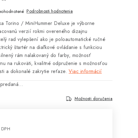
Podrobnosti hodnotenia
eohodnotené
lka Torino / MiniHummer Deluxe je výborne
acovanú verzií rokmi overeného dizajnu
celý rad vylepšení ako je poloautomatické ručné
ktrický štartér na diaľkové ovládanie s funkciou
osilnený rám nalakovaný do farby, možnosť
nu na rukoväti, kvalitné odpruženie s možnosťou
sti a dokonalé zakrytie reťaze.
Viac informácií
vypredaná…
Možnosti doručenia
z DPH
cena: