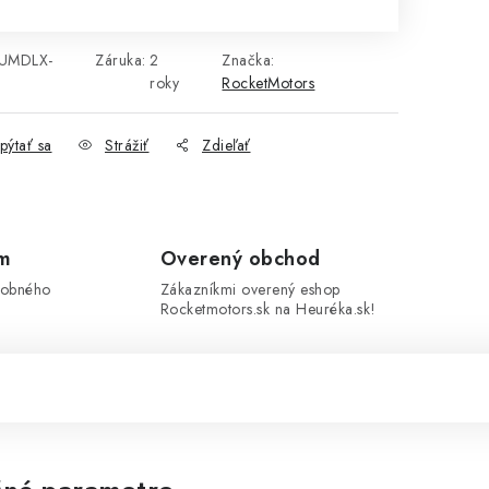
UMDLX-
Záruka
:
2
Značka:
roky
RocketMotors
pýtať sa
Strážiť
Zdieľať
om
Overený obchod
sobného
Zákazníkmi overený eshop
Rocketmotors.sk na Heuréka.sk!