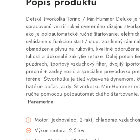
Popis produktu
Detská štvorkolka Torino / MiniHummer Deluxe je
spracovanú verzií rokmi overeného dizajnu štvorko
ako je poloautomatické ručné štartovanie, elektrick
ovládanie s funkciou štart / stop, zosilnený rám n
obmedzenia plynu na rukoväti, kvalitné odpruženi
tuhosti a dokonalé zakrytie reťaze. Ďalej potom t
púzdrach, športový vzduchový filter, dvojitý športo
predné + zadný nosič a špeciálne prevodovka pre
teréne.
Štvorkolka je tiež vybavená dynamom, kt
batérie počas jazdy. Štvorkolku MiniHummer mo
ručne pomocou poloautomatického štartovanie.
Parametre:
Motor: Jednovalec, 2-takt, chladenie vzducho
Výkon motora: 2,5 kw