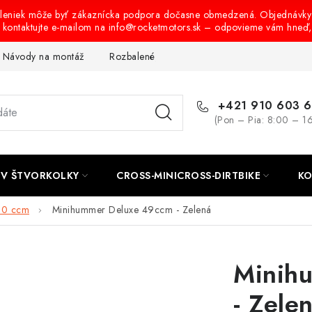
oleniek môže byť zákaznícka podpora dočasne obmedzená. Objednávky
s kontaktujte e-mailom na info@rocketmotors.sk – odpovieme vám hneď
Návody na montáž
Rozbalené, zánovné a použité produkty
B
+421 910 603 
(Pon – Pia: 8:00 – 1
TV ŠTVORKOLKY
CROSS-MINICROSS-DIRTBIKE
KO
50 ccm
Minihummer Deluxe 49ccm - Zelená
Minih
- Zele