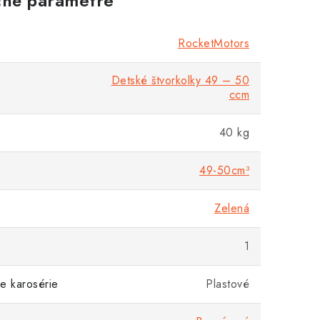
né parametre
RocketMotors
Detské štvorkolky 49 – 50
ccm
40 kg
49-50cm³
Zelená
1
e karosérie
Plastové