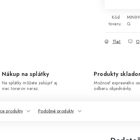
Kód
MINIH
tovaru:
G
Tlač
O
Nákup na splátky
Produkty sklad
Na splátky môžete zakúpiť aj
Možnosť expresného o
viac tovarov naraz.
odberu objednávky.
ace produkty
Podobné produkty