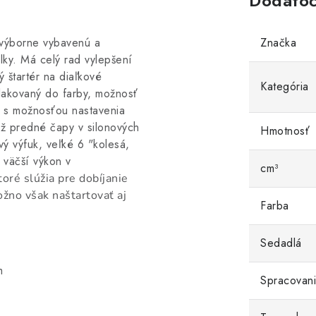
Dodatoč
 výborne vybavenú a
Značka
lky. Má celý rad vylepšení
ý štartér na diaľkové
Kategória
alakovaný do farby, možnosť
e s možnosťou nastavenia
iež predné čapy v silonových
Hmotnosť
vý výfuk, veľké 6 "kolesá,
 väčší výkon v
cm³
oré slúžia pre dobíjanie
žno však naštartovať aj
Farba
Sedadlá
m
Spracovani