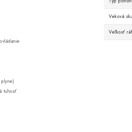
Typ pohon
Veková sk
Veľkosť rá
 ovládanie
 plyne)
á tuhosť