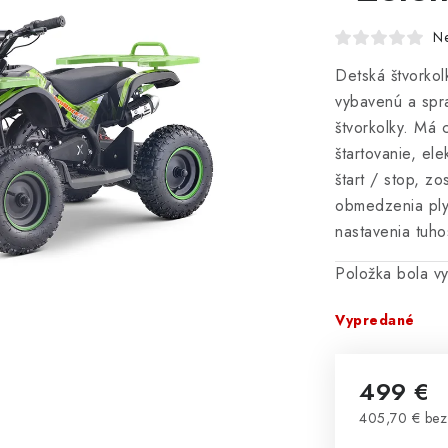
N
Detská štvorko
vybavenú a spr
štvorkolky. Má 
štartovanie, ele
štart / stop, z
obmedzenia ply
nastavenia tuho
Položka bola 
Vypredané
499 €
405,70 € be
Jednotková 