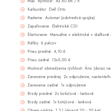
Max. Rýchlosť: Až 60 km / h
Karburátor: Dell Orto
Radenie: Automat (odstredivá spojka)
Zapaľovanie: Elektrické CDI
Štartovanie: Manuálne + elektrické + diaľkové
Ráfiky: 6 palcov
Pneu predné: 4,10-6
Pneu zadné: 13x5,00-6
Možnosť obmedzenia rýchlosti: Áno (doraz na
Zavesenie prednej: 2x odpruženie, nastaviteľn
Zavesenie zadné: 1x odpruženie
Brzdy predné: 2x kotúčová - lanková
Brzdy zadné: 1x kotúčová - lanková
Objem nádrže: 1,3 l (dojazd 20 - 30 km)