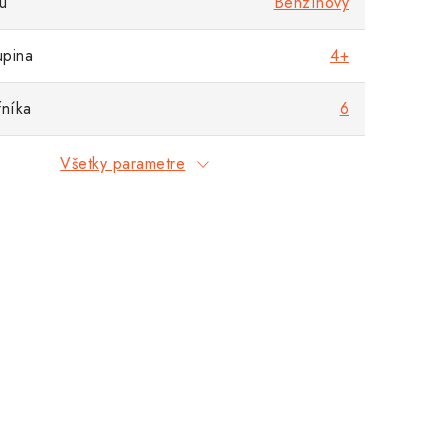
u
Benzínový
upina
4+
fníka
6
Všetky parametre