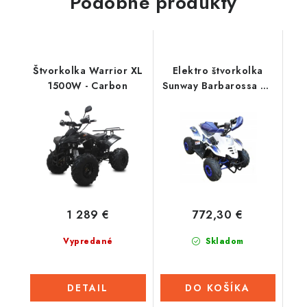
Podobné produkty
Štvorkolka Warrior XL
Elektro štvorkolka
1500W - Carbon
Sunway Barbarossa RS
800W - New Model 3G
- Modrá
1 289 €
772,30 €
Vypredané
Skladom
DETAIL
DO KOŠÍKA