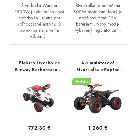
Štvorkolka Warrior
Štvorkolka je poháňaná
1500W je akumulátorová
800W motorom, ktorý je
štvorkolka určená pre
napájaný tromi 12V
voľnočasové aktivity. O
batériami. Nový model
pohon sa stará veľmi
vybavený regulátorom...
výkonný...
Elektro štvorkolka
Akumulátorová
Sunway Barbarossa RS
štvorkolka eRaptor
800W - New Model 3G
1500W - Červená
Novinka
- Červená
772,30 €
1 260 €