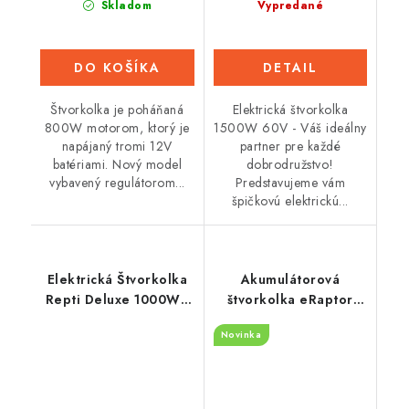
Skladom
Vypredané
DO KOŠÍKA
DETAIL
Štvorkolka je poháňaná
Elektrická štvorkolka
800W motorom, ktorý je
1500W 60V - Váš ideálny
napájaný tromi 12V
partner pre každé
batériami. Nový model
dobrodružstvo!
vybavený regulátorom...
Predstavujeme vám
špičkovú elektrickú...
Elektrická Štvorkolka
Akumulátorová
Repti Deluxe 1000W -
štvorkolka eRaptor
Čierna
1500W - zelený
Novinka