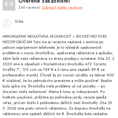
Overené zákazníkmi
4.6
246
recenzií.
Zobraziť všetky recenzie
Erika
MIMORIADNE NEGATÍVNA SKÚSENOSŤ – ROCKETMOTORS
NEODPORÚČAM Toto nie je recenzia napísaná z emócie po
jednom nepríjemnom telefonáte. Je to výsledok opakovaných
problémov s novou štvorkolkou, opakovanej reklamácie a spôsobu,
akým bola naša reklamácia zo strany predajcu vyriešená. Dňa 22. 3.
2026 sme si objednali v Rocketmotors štvorkolku ATV Toronto
Graffity 7”, 125 ccm za 769 € a k tomu sme zaplatili 89 € za
profesionálnu montáž. Človek by pri novom výrobku za takmer 900
€ očakával, že ho jednoducho prevezme a môže používať. Realita
bola úplne iná. Štvorkolka mala problémy už od začiatku – po
doručení nešla naštartovať. Máme k tomu aj videozáznam. Po
krátkom používaní, približne po polhodine jazdy, navyše spadla
reťaz, pričom došlo k poškodeniu ďalších častí štvorkolky. Dňa 25.
5. 2026 sme preto vytvorili reklamáciu. Za dopravu štvorkolky na
reklamáciu sme zaplatili ďalších 64 €. Štvorkolka bola následne