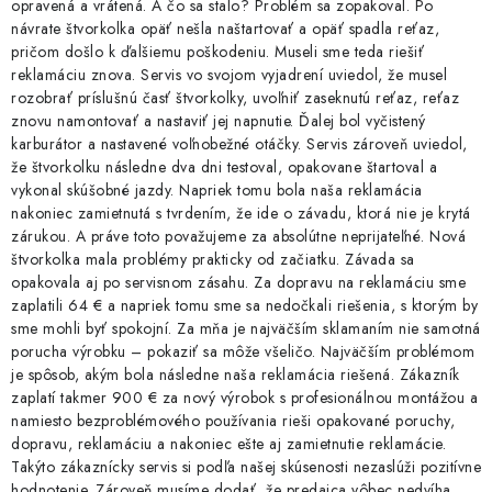
opravená a vrátená. A čo sa stalo? Problém sa zopakoval. Po
návrate štvorkolka opäť nešla naštartovať a opäť spadla reťaz,
pričom došlo k ďalšiemu poškodeniu. Museli sme teda riešiť
reklamáciu znova. Servis vo svojom vyjadrení uviedol, že musel
rozobrať príslušnú časť štvorkolky, uvoľniť zaseknutú reťaz, reťaz
znovu namontovať a nastaviť jej napnutie. Ďalej bol vyčistený
karburátor a nastavené voľnobežné otáčky. Servis zároveň uviedol,
že štvorkolku následne dva dni testoval, opakovane štartoval a
vykonal skúšobné jazdy. Napriek tomu bola naša reklamácia
nakoniec zamietnutá s tvrdením, že ide o závadu, ktorá nie je krytá
zárukou. A práve toto považujeme za absolútne neprijateľné. Nová
štvorkolka mala problémy prakticky od začiatku. Závada sa
opakovala aj po servisnom zásahu. Za dopravu na reklamáciu sme
zaplatili 64 € a napriek tomu sme sa nedočkali riešenia, s ktorým by
sme mohli byť spokojní. Za mňa je najväčším sklamaním nie samotná
porucha výrobku – pokaziť sa môže všeličo. Najväčším problémom
je spôsob, akým bola následne naša reklamácia riešená. Zákazník
zaplatí takmer 900 € za nový výrobok s profesionálnou montážou a
namiesto bezproblémového používania rieši opakované poruchy,
dopravu, reklamáciu a nakoniec ešte aj zamietnutie reklamácie.
Takýto zákaznícky servis si podľa našej skúsenosti nezaslúži pozitívne
hodnotenie. Zároveň musíme dodať, že predajca vôbec nedvíha