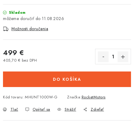
Tabuľky veľkostí odevov, prilieb a obuvi rôznych značiek
Skladom
11.08.2026
Možnosti doručenia
499 €
405,70 € bez DPH
Jednotková cena:
DO KOŠÍKA
Kód tovaru:
MHUNT1000W-G
Značka:
RocketMotors
Tlač
Opýtať sa
Strážiť
Zdieľať