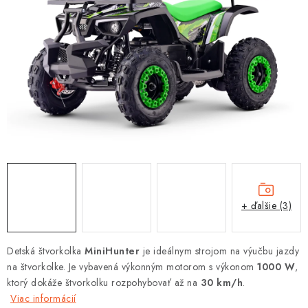
OBLEČENIE
DARČEKY
NÁPLNE A KVAPALINY
NÁHRADNÉ DIELY
MONTÁŽNE SLUŽBY
ZNAČKY
+ ďalšie (3)
Moja objednávka
Kontakt
Doprava a platba
Návody na montáž
Rozbalené, zánovné a použité produkty
Detská štvorkolka
MiniHunter
je ideálnym strojom na výučbu jazdy
Bonusový systém
Nákup na splátky
na štvorkolke. Je vybavená výkonným motorom s výkonom
1000 W
,
ktorý dokáže štvorkolku rozpohybovať až na
Reklamácia a vrátenie tovaru
Obchodné podmienky
30 km/h
.
Viac informácií
Ochrana osobných údajov