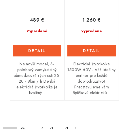
489 €
1 260 €
Vypredané
Vypredané
DETAIL
DETAIL
Najnovší model, 3-
Elektrická štvorkolka
polohový zamykatelný
1500W 60V - Váš ideálny
obmedzovač rýchlosti 25-
partner pre každé
20 - 8km / h Detská
dobrodružstvo!
elektrická štvorkolka je
Predstavujeme vám
kvalitný...
špičkovú elektrickú...