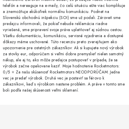
telefón a nereaguje na e-maily, čo celú situáciu ešte viac komplikuje
a znemožňuje akúkoľvek normálnu komunikáciu. Podnet na
Slovenskú obchodnú inšpekciu (SOI) sme už podali. Zároveň sme
predajcu informovali, že pokiaľ nebude reklamácia riadne
vyriešená, sme pripravení svoje práva uplatňovať aj súdnou cestou.
Všetku dokumentáciu, komunikáciu, servisné vyjadrenia a dostupné
dôkazy máme uschované. Túto recenziu preto zverejňujem ako
upozornenie pre ostatných zákazníkov: Ak si kupujete nový výrobok
za stovky eur, odporúčam si veľmi dobre premyslieť nielen samotný
nákup, ale aj to, ako môže predajca postupovať v prípade, že sa
výrobok začne opakovane kaziť. Moje hodnotenie Rocketmotors:
0/5 ⭐ Za našu skúsenosť Rocketmotors NEODPORÚČAM. Jedna
vec je predať výrobok. Druhá vec je postaviť sa férovo k
zákazníkovi, keď s výrobkom nastane problém. A práve v tomto sme
boli podľa našej skúsenosti veľmi sklamaní.