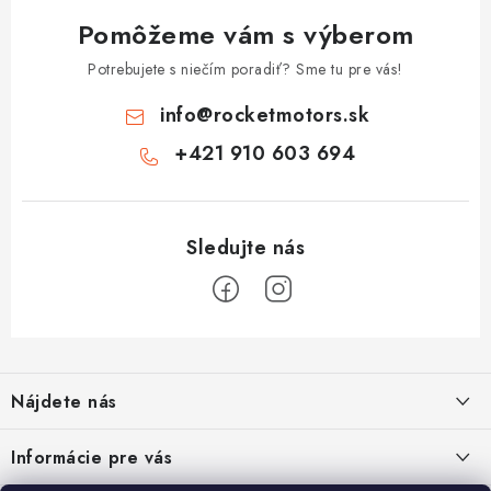
Pomôžeme vám s výberom
Potrebujete s niečím poradiť? Sme tu pre vás!
info
@
rocketmotors.sk
+421 910 603 694
Z
á
Nájdete nás
p
ä
ZÍSKAJTE ZĽAVU 5€ NA PRVÝ NÁKUP
Informácie pre vás
t
Prihláste sa na odber noviniek nižšie vyplnením Vašej e-mailovej