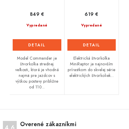
849 €
619 €
Vypredané
Vypredané
DETAIL
DETAIL
Model Commander je
Elektrická štvorkolka
štvorkolka strednej
MiniRaptor je najnovším
veľkosti, ktorá je vhodná
prírastkom do skvelej série
najmä pre jazdcov s
elektrických štvorkoliek...
výškou postavy približne
od 110...
Overené zákazníkmi
4.6