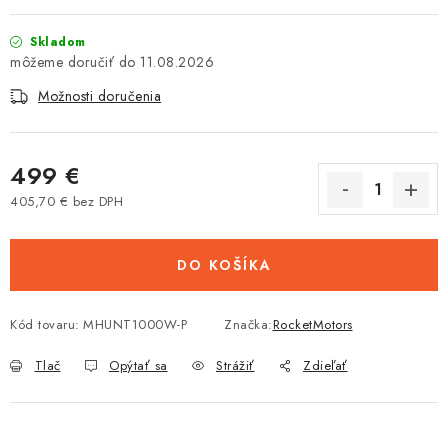
Tabuľky veľkostí odevov, prilieb a obuvi rôznych značiek
Skladom
11.08.2026
Možnosti doručenia
499 €
405,70 € bez DPH
Jednotková cena:
DO KOŠÍKA
Kód tovaru:
MHUNT1000W-P
Značka:
RocketMotors
Tlač
Opýtať sa
Strážiť
Zdieľať