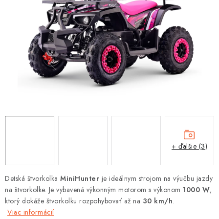
OBLEČENIE
DARČEKY
NÁPLNE A KVAPALINY
NÁHRADNÉ DIELY
MONTÁŽNE SLUŽBY
ZNAČKY
+ ďalšie (3)
Moja objednávka
Kontakt
Doprava a platba
Návody na montáž
Rozbalené, zánovné a použité produkty
Detská štvorkolka
MiniHunter
je ideálnym strojom na výučbu jazdy
Bonusový systém
Nákup na splátky
na štvorkolke. Je vybavená výkonným motorom s výkonom
1000 W
,
ktorý dokáže štvorkolku rozpohybovať až na
Reklamácia a vrátenie tovaru
Obchodné podmienky
30 km/h
.
Viac informácií
Ochrana osobných údajov