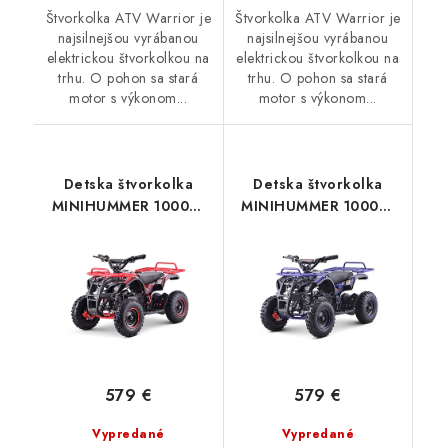
Štvorkolka ATV Warrior je
Štvorkolka ATV Warrior je
najsilnejšou vyrábanou
najsilnejšou vyrábanou
elektrickou štvorkolkou na
elektrickou štvorkolkou na
trhu. O pohon sa stará
trhu. O pohon sa stará
motor s výkonom...
motor s výkonom...
Detska štvorkolka
Detska štvorkolka
MINIHUMMER 1000W
MINIHUMMER 1000W
Deluxe LITHIUM -
Deluxe LITHIUM -
Červená
Modrá
579 €
579 €
Vypredané
Vypredané