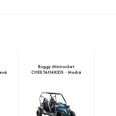
Buggy Minirocket
ená
CHEETAH4KIDS - Modrá