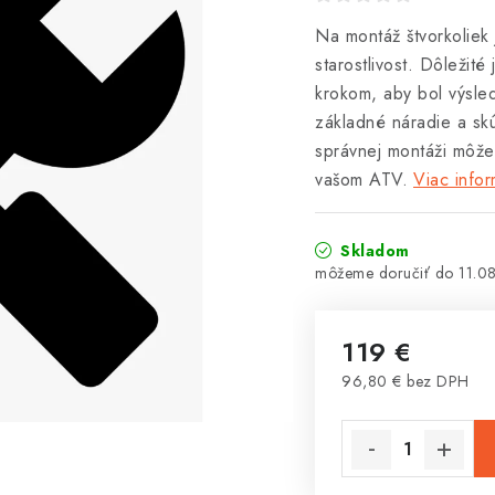
Na montáž štvorkoliek
starostlivost. Dôležité
krokom, aby bol výsle
základné náradie a sk
správnej montáži môže
vašom ATV.
Viac infor
Skladom
11.0
119 €
96,80 € bez DPH
Jednotková cena: