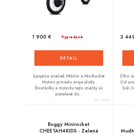
1 900 €
3 44
Vypredané
DETAIL
Spojenie značiek Mikilon a MiniRocket
Dlho o
Motors prinieslo svoje plody.
Od uve
Štvorkolky a motorky tejto značky sú
boli č
posielané do...
Kód:
250ML
Buggy Minirocket
CHEETAH4KIDS - Zelená
MudM