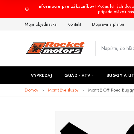
Prejsť
Počas letných dov
na
prípade otázok ná
obsah
Moja objednávka
Kontakt
Doprava a platba
VÝPREDAJ
QUAD - ATV
BUGGY A U
Domov
Montážne služby
Montáž Off Road Buggy