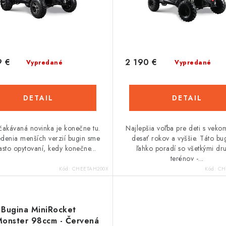
9 €
2 190 €
Vypredané
Vypredané
DETAIL
DETAIL
čakávaná novinka je konečne tu.
Najlepšia voľba pre deti s veko
denia menších verzií bugin sme
desať rokov a vyššie. Táto bu
asto opytovaní, kedy konečne...
ľahko poradí so všetkými dr
terénov -...
Kód:
CHEETAH200X
Kód:
CH
Bugina MiniRocket
onster 98ccm - Červená