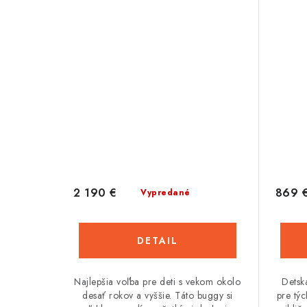
2 190 €
869 
Vypredané
DETAIL
Najlepšia voľba pre deti s vekom okolo
Detsk
desať rokov a vyššie. Táto buggy si
pre tý