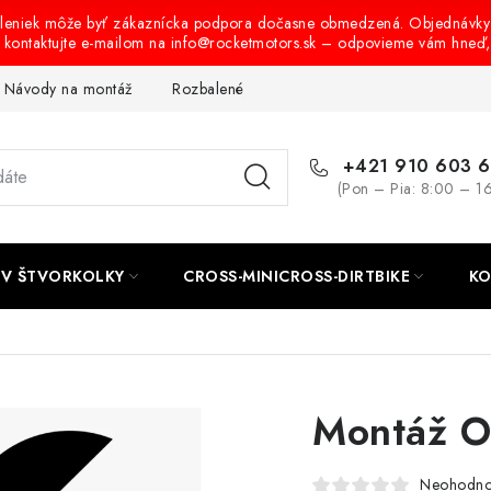
oleniek môže byť zákaznícka podpora dočasne obmedzená. Objednávky
s kontaktujte e-mailom na info@rocketmotors.sk – odpovieme vám hneď
Návody na montáž
Rozbalené, zánovné a použité produkty
B
+421 910 603 
(Pon – Pia: 8:00 – 1
TV ŠTVORKOLKY
CROSS-MINICROSS-DIRTBIKE
KO
Montáž O
Neohodno