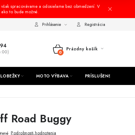
 však spracovávame a odosielame bez obmedzení. V
, ako to bude možné.
onusový systém
Nákup na splátky
Reklamácia a vrátenie tovar
Prihlásenie
Registrácia
694
Prázdny košík
6:00)
NÁKUPNÝ
KOŠÍK
LOBEŽKY
MOTO VÝBAVA
PRÍSLUŠENSTVO
ff Road Buggy
Podrobnosti hodnotenia
tené