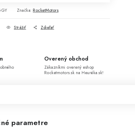
GGY
Značka:
RocketMotors
Strážiť
Zdieľať
om
Overený obchod
sobného
Zákazníkmi overený eshop
Rocketmotors.sk na Heuréka.sk!
né parametre