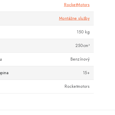
RocketMotors
Montážne služby
150 kg
250cm³
u
Benzínový
upina
15+
Rocketmotors