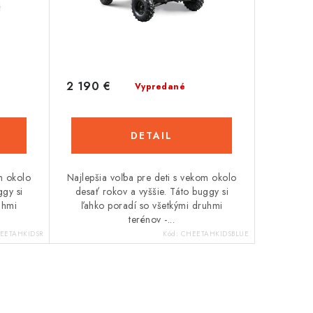
2 190 €
Vypredané
DETAIL
m okolo
Najlepšia voľba pre deti s vekom okolo
ggy si
desať rokov a vyššie. Táto buggy si
uhmi
ľahko poradí so všetkými druhmi
terénov -...
EETAHKIDSR
Kód:
CHEETAHKIDSBLUE