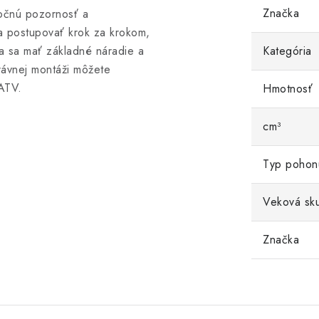
Značka
točnú pozornosť a
e a postupovať krok za krokom,
a sa mať základné náradie a
Kategória
rávnej montáži môžete
ATV.
Hmotnosť
cm³
Typ pohon
Veková sk
Značka