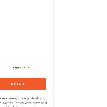
€
Vypredané
DETAIL
á motokára, ktorá je vhodná aj
ch najmenších (vekové rozmedzí