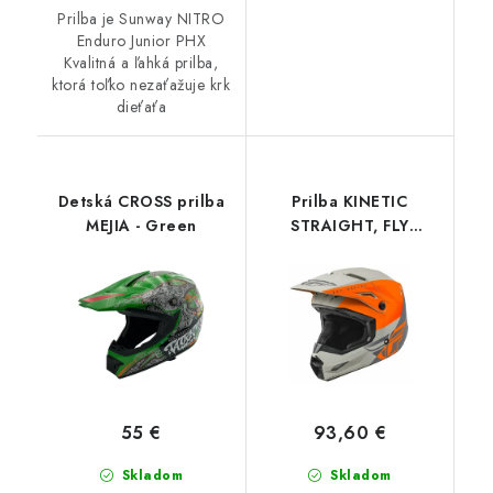
Prilba je Sunway NITRO
Enduro Junior PHX
Kvalitná a ľahká prilba,
ktorá toľko nezaťažuje krk
dieťaťa
Detská CROSS prilba
Prilba KINETIC
MEJIA - Green
STRAIGHT, FLY
RACING, detská
(oranžová/sivá)
55 €
93,60 €
Skladom
Skladom