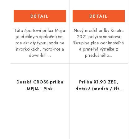
DETAIL
DETAIL
Táto športová prilba Mejia
Nový model prilby Kinetic
je ideálnym spoločníkom
2021 polykarbonátová
pre aktivity typu: jazdu na
škrupina plne odnímateľná
štvorkolkách, motokros a
a prateľná výstelka z
down-hill....
priedušného...
Detská CROSS prilba
Prilba X1.9D ZED,
MEJIA - Pink
detská (modrá / žltá
fluo / čierna / biela)