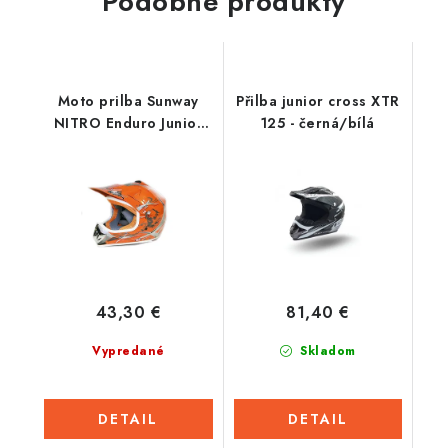
Podobné produkty
Moto prilba Sunway
Přilba junior cross XTR
NITRO Enduro Junior
125 - černá/bílá
PHX - oranžová
43,30 €
81,40 €
Vypredané
Skladom
DETAIL
DETAIL