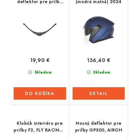
deflektor pre prilbu
(modrá matná) 2024
ST.501, AIROH
19,90 €
136,40 €
Skladom
Skladom
DO KOŠÍKA
DETAIL
Klobúk interiéru pre
Nosný deflektor pre
prilby F2, FLY RACING -
prilby GP500, AIROH
USA