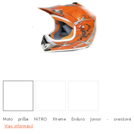
OBLEČENIE
DARČEKY
NÁPLNE A KVAPALINY
NÁHRADNÉ DIELY
MONTÁŽNE SLUŽBY
ZNAČKY
Moja objednávka
Kontakt
Doprava a platba
Návody na montáž
Rozbalené, zánovné a použité produkty
Bonusový systém
Nákup na splátky
Moto prilba NITRO Xtreme Enduro Junior - oranžová
Reklamácia a vrátenie tovaru
Obchodné podmienky
Viac informácií
Ochrana osobných údajov