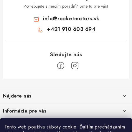
Potrebujete s niečím poradiť? Sme tu pre vás!
info
@
rocketmotors.sk
+421 910 603 694
Z
á
Nájdete nás
p
ä
ZÍSKAJTE ZĽAVU 5€ NA PRVÝ NÁKUP
Informácie pre vás
t
Prihláste sa na odber noviniek nižšie vyplnením Vašej e-mailovej
i
adresy a zľava Vám bude ihneď doručená e-mailom!
Moja objednávka
TOP kategórie
Tento web používa súbory cookie. Ďalším prechádzaním
e