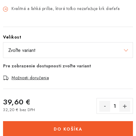
Tabuľky veľkostí odevov, prilieb a obuvi rôznych značiek
Kvalitná a ľahká prilba, ktorá toľko nezaťažuje krk dieťaťa
Velikost
Možnosti doručenia
39,60 €
32,20 € bez DPH
Jednotková cena:
DO KOŠÍKA