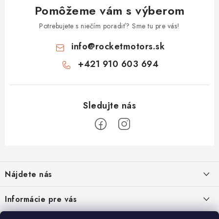
Pomôžeme vám s výberom
Potrebujete s niečím poradiť? Sme tu pre vás!
info
@
rocketmotors.sk
+421 910 603 694
Z
á
Nájdete nás
p
ä
ZÍSKAJTE ZĽAVU 5€ NA PRVÝ NÁKUP
Informácie pre vás
t
Prihláste sa na odber noviniek nižšie vyplnením Vašej e-mailovej
adresy a zľava Vám bude ihneď doručená e-mailom!
Moja objednávka