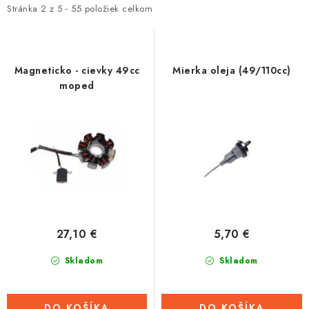
i
e
Stránka
2
z
5
-
55
položiek celkom
Tabuľky veľkostí odevov, prilieb a obuvi rôznych značiek
s
n
p
i
r
e
Magneticko - cievky 49cc
Mierka oleja (49/110cc)
o
p
moped
d
r
u
o
k
d
t
u
o
k
v
t
o
27,10 €
5,70 €
v
Skladom
Skladom
DO KOŠÍKA
DO KOŠÍKA