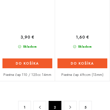
3,90 €
1,60 €
Skladom
Skladom
DO KOŠÍKA
DO KOŠÍKA
Piestne čap 110 / 125cc 14mm
Piestne čap 49ccm (13mm)
O
v
S
l
1
2
5
t