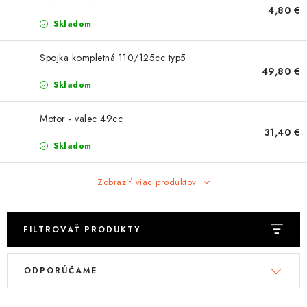
OBLEČENIE
4,80 €
Skladom
DARČEKY
Spojka kompletná 110/125cc typ5
49,80 €
NÁPLNE A KVAPALINY
Skladom
NÁHRADNÉ DIELY
Motor - valec 49cc
31,40 €
MONTÁŽNE SLUŽBY
Skladom
ZNAČKY
Zobraziť viac produktov
Moja objednávka
Kontakt
Doprava a platba
FILTROVAŤ PRODUKTY
Návody na montáž
Rozbalené, zánovné a použité produkty
V
R
Bonusový systém
Nákup na splátky
ODPORÚČAME
ý
a
Reklamácia a vrátenie tovaru
Obchodné podmienky
p
d
Ochrana osobných údajov