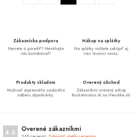
á
r
d
á
n
a
k
c
o
i
Zákaznícka podpora
Nákup na splátky
v
e
Neviete si poradiť? Neváhajte
Na splátky môžete zakúpiť aj
a
p
nás kontaktovať!
viac tovarov naraz.
n
r
i
v
e
k
Produkty skladom
Overený obchod
y
Možnosť expresného osobného
Zákazníkmi overený eshop
v
odberu objednávky.
Rocketmotors.sk na Heuréka.sk!
ý
p
i
s
Overené zákazníkmi
4.6
u
245
recenzií.
Zobraziť všetky recenzie