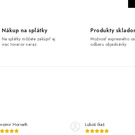
t
r
á
n
Nákup na splátky
Produkty sklad
k
Na splátky môžete zakúpiť aj
Možnosť expresného o
viac tovarov naraz.
odberu objednávky.
o
v
a
n
i
e
avomir Horvath
Luboš Ikaš