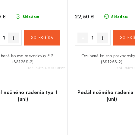
0 €
22,50 €
Skladom
Skladom
DO KOŠÍKA
DO KOŠ
bené koleso prevodovky č.2
Ozubené koleso prevodovky
(BS125S-2)
(BS125S-2)
Kód:
BS125OZKOLOPREV2
Kód:
BS125
l nožného radenia typ 1
Pedál nožného radenia
(uni)
(uni)