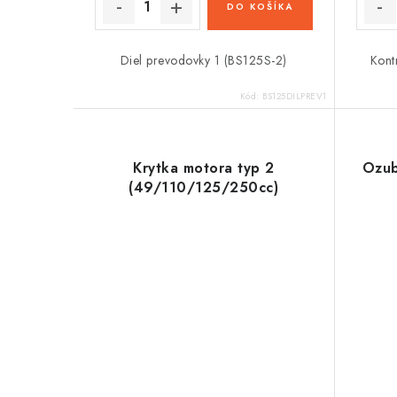
t
DO KOŠÍKA
o
o
v
v
Diel prevodovky 1 (BS125S-2)
Kont
Kód:
BS125DILPREV1
Krytka motora typ 2
Ozub
(49/110/125/250cc)