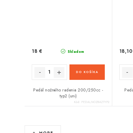
18 €
18,10
Skladom
DO KOŠÍKA
Pedál nožného radenia 200/250cc -
Pedá
typ2 (uni)
Kód:
PEDALNOZRAZTYP2
O
HORE