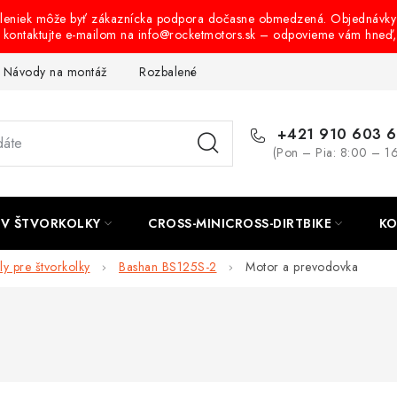
oleniek môže byť zákaznícka podpora dočasne obmedzená. Objednávky
s kontaktujte e-mailom na info@rocketmotors.sk – odpovieme vám hneď
Návody na montáž
Rozbalené, zánovné a použité produkty
B
+421 910 603 
(Pon – Pia: 8:00 – 1
TV ŠTVORKOLKY
CROSS-MINICROSS-DIRTBIKE
KO
ly pre štvorkolky
Bashan BS125S-2
Motor a prevodovka