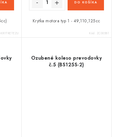
ÍKA
DO KOŠÍKA
5cc)
Krytka motora typ 1 - 49,110,125cc
5KRYTRETEZU
Kód:
ZC00581
dovky
Ozubené koleso prevodovky
č.5 (BS125S-2)