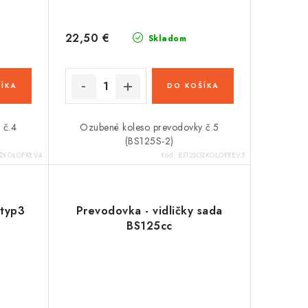
22,50 €
Skladom
ÍKA
DO KOŠÍKA
 č.4
Ozubené koleso prevodovky č.5
(BS125S-2)
OZKOLOPREV4
Kód:
BS125OZKOLOPREV5
 typ3
Prevodovka - vidličky sada
BS125cc