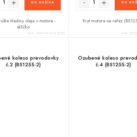
DO KOŠÍKA
DO KOŠ
rolka hladiny oleja v motore -
Kryt motora na reťaz (BS12
sklíčko
Kód:
110KONTHLOLSESKL
Kód:
BS12
ené koleso prevodovky
Ozubené koleso prevo
č.2 (BS125S-2)
č.4 (BS125S-2)