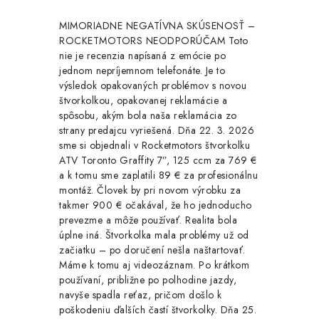
v
ý
MIMORIADNE NEGATÍVNA SKÚSENOSŤ –
ROCKETMOTORS NEODPORÚČAM Toto
p
nie je recenzia napísaná z emócie po
i
jednom nepríjemnom telefonáte. Je to
výsledok opakovaných problémov s novou
s
štvorkolkou, opakovanej reklamácie a
u
spôsobu, akým bola naša reklamácia zo
strany predajcu vyriešená. Dňa 22. 3. 2026
sme si objednali v Rocketmotors štvorkolku
ATV Toronto Graffity 7”, 125 ccm za 769 €
a k tomu sme zaplatili 89 € za profesionálnu
montáž. Človek by pri novom výrobku za
takmer 900 € očakával, že ho jednoducho
prevezme a môže používať. Realita bola
úplne iná. Štvorkolka mala problémy už od
začiatku – po doručení nešla naštartovať.
Máme k tomu aj videozáznam. Po krátkom
používaní, približne po polhodine jazdy,
navyše spadla reťaz, pričom došlo k
poškodeniu ďalších častí štvorkolky. Dňa 25.