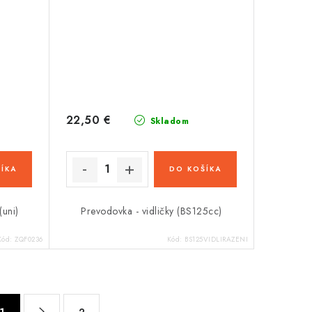
22,50 €
Skladom
ÍKA
DO KOŠÍKA
(uni)
Prevodovka - vidličky (BS125cc)
Kód:
ZQF0236
Kód:
BS125VIDLIRAZENI
1
2