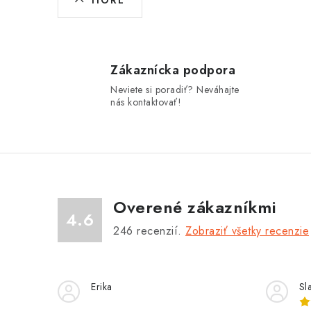
v
l
á
Zákaznícka podpora
d
Neviete si poradiť? Neváhajte
a
nás kontaktovať!
c
i
e
p
Overené zákazníkmi
r
4.6
246
recenzií.
Zobraziť všetky recenzie
v
k
y
Erika
Sl