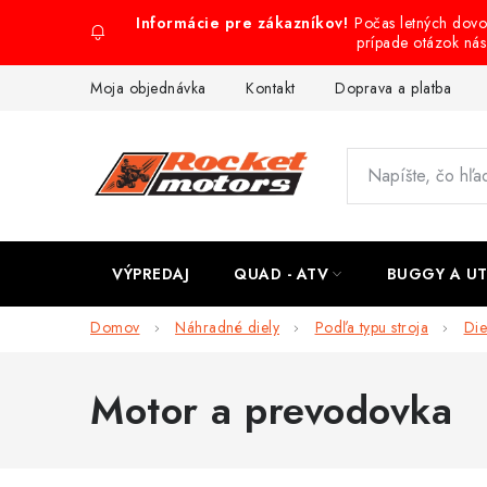
Prejsť
Počas letných dov
na
prípade otázok ná
obsah
Moja objednávka
Kontakt
Doprava a platba
VÝPREDAJ
QUAD - ATV
BUGGY A U
Domov
Náhradné diely
Podľa typu stroja
Die
Motor a prevodovka