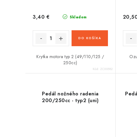
3,40 €
20,5
Skladom
DO KOŠÍKA
Krytka motora typ 2 (49/110/125 /
Ozu
250cc)
Kód:
ZC00582
Pedál nožného radenia
Pedá
200/250cc - typ2 (uni)