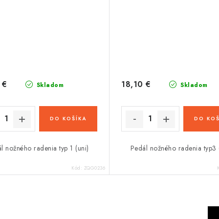
 €
18,10 €
Skladom
Skladom
DO KOŠÍKA
DO KOŠ
l nožného radenia typ 1 (uni)
Pedál nožného radenia typ3 
Kód:
ZQG0236
S