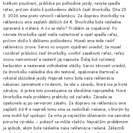
krátkom používaní, približne po polhodine jazdy, navyše spadla
reťaz, pričom došlo k poškodeniu ďalších častí štvorkolky. Dňa 25.
5. 2026 sme preto vytvorili reklamáciu. Za dopravu štvorkolky na
reklamáciu sme zaplatili ďalších 64 €. Štvorkolka bola následne
opravená a vrátená. A čo sa stalo? Problém sa zopakoval. Po
návrate štvorkolka opäť nešla naštartovať a opäť spadla reťaz,
pričom došlo k ďalšiemu poškodeniu. Museli sme teda riešiť
reklamáciu znova. Servis vo svojom vyjadrení uviedol, že musel
rozobrať príslušnú časť štvorkolky, uvoľniť zaseknutú reťaz, reťaz
znovu namontovať a nastaviť jej napnutie. Ďalej bol vyčistený
karburátor a nastavené voľnobežné otáčky. Servis zároveň uviedol,
že štvorkolku následne dva dni testoval, opakovane štartoval a
vykonal skúšobné jazdy. Napriek tomu bola naša reklamácia
nakoniec zamietnutá s tvrdením, že ide o závadu, ktorá nie je krytá
zárukou. A práve toto považujeme za absolútne neprijateľné. Nová
štvorkolka mala problémy prakticky od začiatku. Závada sa
opakovala aj po servisnom zásahu. Za dopravu na reklamáciu sme
zaplatili 64 € a napriek tomu sme sa nedočkali riešenia, s ktorým by
sme mohli byť spokojní. Za mňa je najväčším sklamaním nie samotná
porucha výrobku – pokaziť sa môže všeličo. Najväčším problémom
je spôsob, akým bola následne naša reklamácia riešená. Zákazník