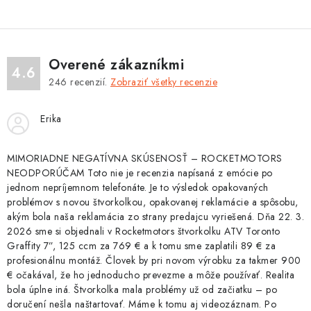
ý
p
i
s
Overené zákazníkmi
4.6
u
246
recenzií.
Zobraziť všetky recenzie
Erika
MIMORIADNE NEGATÍVNA SKÚSENOSŤ – ROCKETMOTORS
NEODPORÚČAM Toto nie je recenzia napísaná z emócie po
jednom nepríjemnom telefonáte. Je to výsledok opakovaných
problémov s novou štvorkolkou, opakovanej reklamácie a spôsobu,
akým bola naša reklamácia zo strany predajcu vyriešená. Dňa 22. 3.
2026 sme si objednali v Rocketmotors štvorkolku ATV Toronto
Graffity 7”, 125 ccm za 769 € a k tomu sme zaplatili 89 € za
profesionálnu montáž. Človek by pri novom výrobku za takmer 900
€ očakával, že ho jednoducho prevezme a môže používať. Realita
bola úplne iná. Štvorkolka mala problémy už od začiatku – po
doručení nešla naštartovať. Máme k tomu aj videozáznam. Po