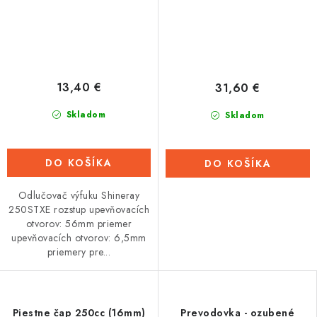
13,40 €
31,60 €
Skladom
Skladom
DO KOŠÍKA
DO KOŠÍKA
Odlučovač výfuku Shineray
250STXE rozstup upevňovacích
otvorov: 56mm priemer
upevňovacích otvorov: 6,5mm
priemery pre...
Piestne čap 250cc (16mm)
Prevodovka - ozubené