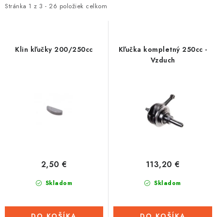
i
e
Stránka
1
z
3
-
26
položiek celkom
Tabuľky veľkostí odevov, prilieb a obuvi rôznych značiek
s
n
p
i
r
e
Klin kľučky 200/250cc
Kľučka kompletný 250cc -
o
p
Vzduch
d
r
u
o
k
d
t
u
o
k
v
t
o
2,50 €
113,20 €
v
Skladom
Skladom
DO KOŠÍKA
DO KOŠÍKA