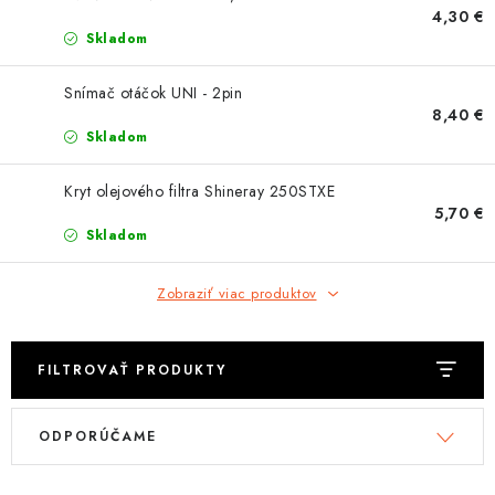
OBLEČENIE
4,30 €
Skladom
DARČEKY
Snímač otáčok UNI - 2pin
8,40 €
NÁPLNE A KVAPALINY
Skladom
NÁHRADNÉ DIELY
Kryt olejového filtra Shineray 250STXE
5,70 €
MONTÁŽNE SLUŽBY
Skladom
ZNAČKY
Zobraziť viac produktov
Moja objednávka
Kontakt
Doprava a platba
FILTROVAŤ PRODUKTY
Návody na montáž
Rozbalené, zánovné a použité produkty
V
R
Bonusový systém
Nákup na splátky
ODPORÚČAME
ý
a
Reklamácia a vrátenie tovaru
Obchodné podmienky
p
d
Ochrana osobných údajov