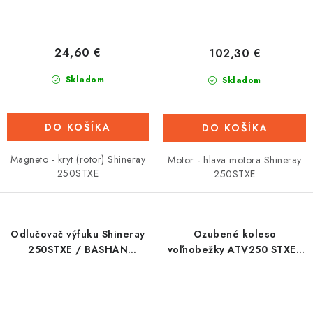
24,60 €
102,30 €
Skladom
Skladom
DO KOŠÍKA
DO KOŠÍKA
Magneto - kryt (rotor) Shineray
Motor - hlava motora Shineray
250STXE
250STXE
Odlučovač výfuku Shineray
Ozubené koleso
250STXE / BASHAN
voľnobežky ATV250 STXE -
150/200cc
57zb