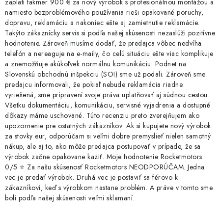
zaplatí takmer 900 € za nový výrobok s profesionálnou montážou a
namiesto bezproblémového používania rieši opakované poruchy,
dopravu, reklamáciu a nakoniec ešte aj zamietnutie reklamácie.
Takýto zákaznícky servis si podľa našej skúsenosti nezaslúži pozitívne
hodnotenie. Zároveň musíme dodať, že predajca vôbec nedvíha
telefón a nereaguje na e-maily, čo celú situáciu ešte viac komplikuje
a znemožňuje akúkoľvek normálnu komunikáciu. Podnet na
Slovenskú obchodnú inšpekciu (SOI) sme už podali. Zároveň sme
predajcu informovali, že pokiaľ nebude reklamácia riadne
vyriešená, sme pripravení svoje práva uplatňovať aj súdnou cestou.
Všetku dokumentáciu, komunikáciu, servisné vyjadrenia a dostupné
dôkazy máme uschované. Túto recenziu preto zverejňujem ako
upozornenie pre ostatných zákazníkov: Ak si kupujete nový výrobok
za stovky eur, odporúčam si veľmi dobre premyslieť nielen samotný
nákup, ale aj to, ako môže predajca postupovať v prípade, že sa
výrobok začne opakovane kaziť. Moje hodnotenie Rocketmotors:
0/5 ⭐ Za našu skúsenosť Rocketmotors NEODPORÚČAM. Jedna
vec je predať výrobok. Druhá vec je postaviť sa férovo k
zákazníkovi, keď s výrobkom nastane problém. A práve v tomto sme
boli podľa našej skúsenosti veľmi sklamaní.