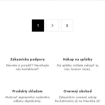
O
v
S
l
1
3
t
á
r
d
á
n
a
k
c
o
i
Zákaznícka podpora
Nákup na splátky
v
e
Neviete si poradiť? Neváhajte
Na splátky môžete zakúpiť aj
a
p
nás kontaktovať!
viac tovarov naraz.
n
r
i
v
e
k
Produkty skladom
Overený obchod
y
Možnosť expresného osobného
Zákazníkmi overený eshop
v
odberu objednávky.
Rocketmotors.sk na Heuréka.sk!