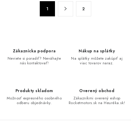
v
S
l
1
2
t
á
r
d
á
n
a
k
c
o
i
Zákaznícka podpora
Nákup na splátky
v
e
Neviete si poradiť? Neváhajte
Na splátky môžete zakúpiť aj
a
p
nás kontaktovať!
viac tovarov naraz.
n
r
i
v
e
k
Produkty skladom
Overený obchod
y
Možnosť expresného osobného
Zákazníkmi overený eshop
v
odberu objednávky.
Rocketmotors.sk na Heuréka.sk!
ý
p
i