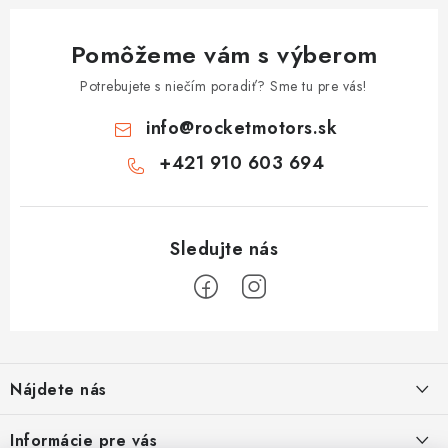
Pomôžeme vám s výberom
Potrebujete s niečím poradiť? Sme tu pre vás!
info
@
rocketmotors.sk
+421 910 603 694
Z
á
Nájdete nás
p
ä
ZÍSKAJTE ZĽAVU 5€ NA PRVÝ NÁKUP
Informácie pre vás