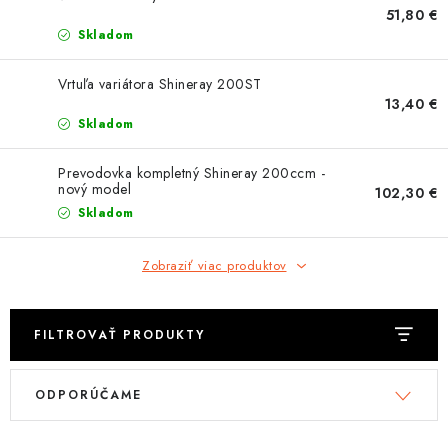
OBLEČENIE
51,80 €
Skladom
DARČEKY
Vrtuľa variátora Shineray 200ST
13,40 €
NÁPLNE A KVAPALINY
Skladom
NÁHRADNÉ DIELY
Prevodovka kompletný Shineray 200ccm -
nový model
102,30 €
MONTÁŽNE SLUŽBY
Skladom
ZNAČKY
Zobraziť viac produktov
Moja objednávka
Kontakt
Doprava a platba
FILTROVAŤ PRODUKTY
Návody na montáž
Rozbalené, zánovné a použité produkty
V
R
Bonusový systém
Nákup na splátky
ODPORÚČAME
ý
a
Reklamácia a vrátenie tovaru
Obchodné podmienky
p
d
Ochrana osobných údajov