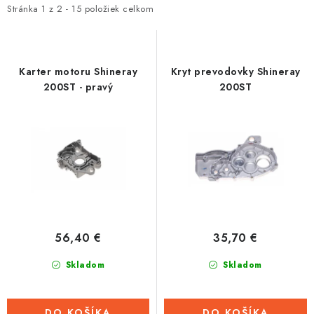
i
e
Stránka
1
z
2
-
15
položiek celkom
Tabuľky veľkostí odevov, prilieb a obuvi rôznych značiek
s
n
p
i
r
e
Karter motoru Shineray
Kryt prevodovky Shineray
o
p
200ST - pravý
200ST
d
r
u
o
k
d
t
u
o
k
v
t
o
56,40 €
35,70 €
v
Skladom
Skladom
DO KOŠÍKA
DO KOŠÍKA