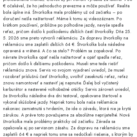
€ očakával, že ho jednoducho prevezme a môže používať. Realita
bola úplne iná. Štvorkolka mala problémy už od začiatku – po
doručení nešla naštartovať. Máme k tomu aj videozáznam. Po
krátkom používaní, približne po polhodine jazdy, navyše spadla
reťaz, pričom došlo k poškodeniu ďalších častí štvorkolky. Dňa 25.
5. 2026 sme preto vytvorili reklamáciu. Za dopravu štvorkolky na
reklamáciu sme zaplatili ďalších 64 €. Štvorkolka bola následne
opravená a vrátená. A čo sa stalo? Problém sa zopakoval. Po
návrate štvorkolka opäť nešla naštartovať a opäť spadla reťaz,
pričom došlo k ďalšiemu poškodeniu. Museli sme teda riešiť
reklamáciu znova. Servis vo svojom vyjadrení uviedol, že musel
rozobrať príslušnú časť štvorkolky, uvoľniť zaseknutú reťaz, reťaz
znovu namontovať a nastaviť jej napnutie. Ďalej bol vyčistený
karburátor a nastavené voľnobežné otáčky. Servis zároveň uviedol,
že štvorkolku následne dva dni testoval, opakovane štartoval a
vykonal skúšobné jazdy. Napriek tomu bola naša reklamácia
nakoniec zamietnutá s tvrdením, že ide o závadu, ktorá nie je krytá
zárukou. A práve toto považujeme za absolútne neprijateľné. Nová
štvorkolka mala problémy prakticky od začiatku. Závada sa
opakovala aj po servisnom zásahu. Za dopravu na reklamáciu sme
zaplatili 64 € a napriek tomu sme sa nedočkali riešenia, s ktorým by