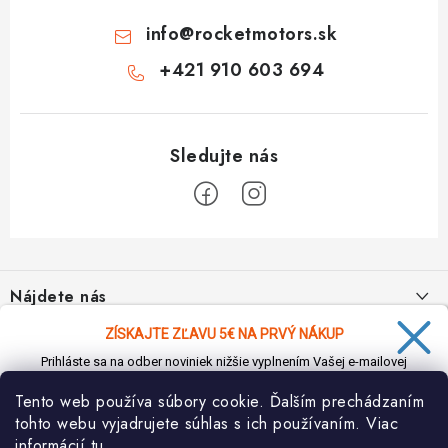
info
@
rocketmotors.sk
+421 910 603 694
Z
á
Nájdete nás
p
ä
ZÍSKAJTE ZĽAVU 5€ NA PRVÝ NÁKUP
Informácie pre vás
t
Prihláste sa na odber noviniek nižšie vyplnením Vašej e-mailovej
i
adresy a zľava Vám bude ihneď doručená e-mailom!
Moja objednávka
TOP kategórie
Tento web používa súbory cookie. Ďalším prechádzaním
e
tohto webu vyjadrujete súhlas s ich používaním. Viac
Kontakt
Detské štvorkolky
informácií
tu
.