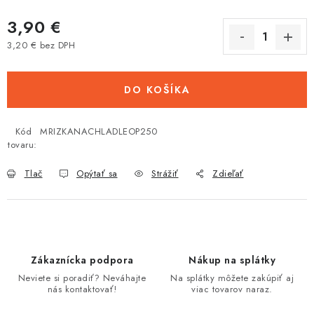
Tabuľky veľkostí odevov, prilieb a obuvi rôznych značiek
3,90 €
3,20 € bez DPH
Jednotková cena:
DO KOŠÍKA
Kód
MRIZKANACHLADLEOP250
tovaru:
Tlač
Opýtať sa
Strážiť
Zdieľať
Zákaznícka podpora
Nákup na splátky
Neviete si poradiť? Neváhajte
Na splátky môžete zakúpiť aj
nás kontaktovať!
viac tovarov naraz.