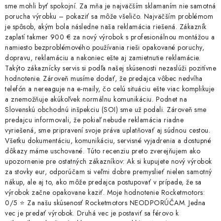
sme mohli byť spokojní. Za mňa je najväčším sklamaním nie samotná
porucha výrobku – pokaziť sa môže všeličo. Najväčším problémom
je spôsob, akým bola následne naša reklamácia riešená. Zákazník
zaplatí takmer 900 € za nový výrobok s profesionálnou montážou a
namiesto bezproblémového používania rieši opakované poruchy,
dopravu, reklamáciu a nakoniec ešte aj zamietnutie reklamácie.
Takýto zákaznícky servis si podľa našej skúsenosti nezaslúži pozitívne
hodnotenie. Zároveň musíme dodať, že predajca vôbec nedvíha
telefón a nereaguje na e-maily, čo celú situáciu ešte viac komplikuje
a znemožňuje akúkoľvek normálnu komunikáciu. Podnet na
Slovenskú obchodnú inšpekciu (SOI) sme už podali. Zároveň sme
predajcu informovali, že pokiaľ nebude reklamácia riadne
vyriešená, sme pripravení svoje práva uplatňovať aj súdnou cestou.
Všetku dokumentáciu, komunikáciu, servisné vyjadrenia a dostupné
dôkazy máme uschované. Túto recenziu preto zverejňujem ako
upozornenie pre ostatných zákazníkov: Ak si kupujete nový výrobok
za stovky eur, odporúčam si veľmi dobre premyslieť nielen samotný
nákup, ale aj to, ako môže predajca postupovať v prípade, že sa
výrobok začne opakovane kaziť. Moje hodnotenie Rocketmotors:
0/5 ⭐ Za našu skúsenosť Rocketmotors NEODPORÚČAM. Jedna
vec je predať výrobok. Druhá vec je postaviť sa férovo k