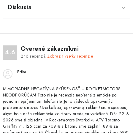
Diskusia
Overené zákazníkmi
4.6
246
recenzií.
Zobraziť všetky recenzie
Erika
MIMORIADNE NEGATÍVNA SKÚSENOSŤ – ROCKETMOTORS
NEODPORÚČAM Toto nie je recenzia napísaná z emócie po
jednom nepríjemnom telefonáte. Je to výsledok opakovaných
problémov s novou štvorkolkou, opakovanej reklamácie a spôsobu,
akým bola naša reklamácia zo strany predajcu vyriešená. Dňa 22. 3.
2026 sme si objednali v Rocketmotors štvorkolku ATV Toronto
Graffity 7”, 125 ccm za 769 € a k tomu sme zaplatili 89 € za
profesionálnu montáž. Človek by pri novom výrobku za takmer 900