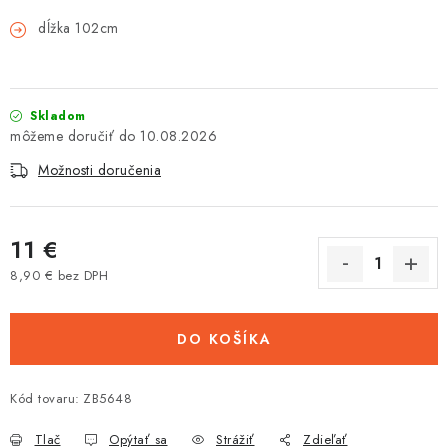
Tabuľky veľkostí odevov, prilieb a obuvi rôznych značiek
dĺžka 102cm
Skladom
10.08.2026
Možnosti doručenia
11 €
8,90 € bez DPH
Jednotková cena:
DO KOŠÍKA
Kód tovaru:
ZB5648
Tlač
Opýtať sa
Strážiť
Zdieľať