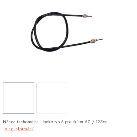
OBLEČENIE
DARČEKY
NÁPLNE A KVAPALINY
NÁHRADNÉ DIELY
MONTÁŽNE SLUŽBY
ZNAČKY
Moja objednávka
Kontakt
Doprava a platba
Návody na montáž
Rozbalené, zánovné a použité produkty
Bonusový systém
Nákup na splátky
Náhon tachometra - lanko typ 5 pre skúter 50 / 125cc
Reklamácia a vrátenie tovaru
Obchodné podmienky
Viac informácií
Ochrana osobných údajov