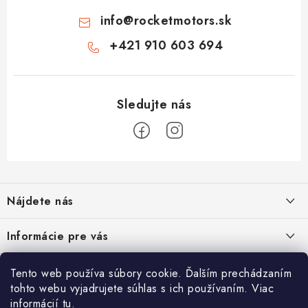
info
@
rocketmotors.sk
+421 910 603 694
Z
á
Nájdete nás
p
ä
Informácie pre vás
t
i
Moja objednávka
TOP kategórie
Tento web používa súbory cookie. Ďalším prechádzaním
e
tohto webu vyjadrujete súhlas s ich používaním. Viac
Kontakt
Detské štvorkolky
informácií
tu
.
Facebook