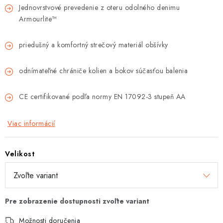
Jednovrstvové prevedenie z oteru odolného denimu
Tabuľky veľkostí odevov, prilieb a obuvi rôznych značiek
Armourlite™
priedušný a komfortný strečový materiál obšívky
odnímateľné chrániče kolien a bokov súčasťou balenia
CE certifikované podľa normy EN 17092-3 stupeň AA
Viac informácií
Velikost
Možnosti doručenia