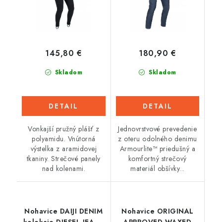
145,80 €
180,90 €
Skladom
Skladom
DETAIL
DETAIL
Vonkajší pružný plášť z
Jednovrstvové prevedenie
polyamidu. Vnútorná
z oteru odolného denimu
výstelka z aramidovej
Armourlite™ priedušný a
tkaniny. Strečové panely
komfortný strečový
nad kolenami.
materiál obšívky...
Nohavice DAIJI DENIM
Nohavice ORIGINAL