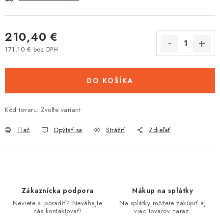
210,40 €
171,10 € bez DPH
Jednotková cena:
DO KOŠÍKA
Kód tovaru:
Zvoľte variant
Tlač
Opýtať sa
Strážiť
Zdieľať
Zákaznícka podpora
Nákup na splátky
Neviete si poradiť? Neváhajte
Na splátky môžete zakúpiť aj
nás kontaktovať!
viac tovarov naraz.