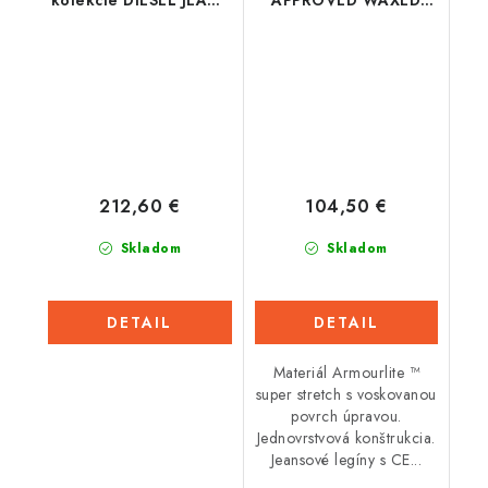
kolekcie DIESEL JEANS
APPROVED WAXED
2021, ALPINESTARS
JEGGINGS AA,
(spraná modrá)
OXFORD, dámske
(čierne)
212,60 €
104,50 €
Skladom
Skladom
DETAIL
DETAIL
Materiál Armourlite ™
super stretch s voskovanou
povrch úpravou.
Jednovrstvová konštrukcia.
Jeansové legíny s CE...