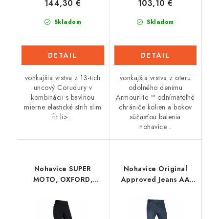
144,30 €
103,10 €
Skladom
Skladom
DETAIL
DETAIL
vonkajšia vrstva z 13-tich
vonkajšia vrstva z oteru
uncový Corudury v
odolného denimu
kombinácii s bavlnou
Armourlite ™ odnímateľné
mierne elastické strih slim
chrániče kolien a bokov
fit li>...
súčasťou balenia
nohavice...
Nohavice SUPER
Nohavice Original
MOTO, OXFORD,
Approved Jeans AA
dámske (legíny s
voľný strih, OXFORD,
Aramidovou
pánske (tmavo modrá
podšívkou, čierne)
indigo)