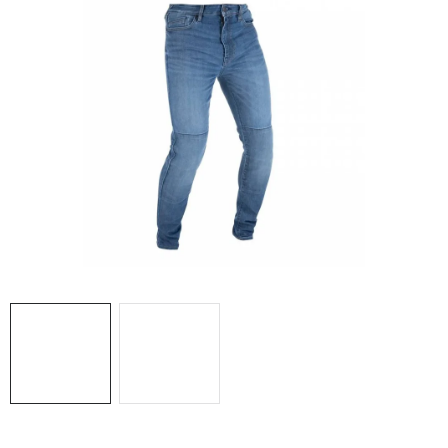
OBLEČENIE
DARČEKY
NÁPLNE A KVAPALINY
NÁHRADNÉ DIELY
MONTÁŽNE SLUŽBY
ZNAČKY
Moja objednávka
Kontakt
Doprava a platba
Návody na montáž
Rozbalené, zánovné a použité produkty
Bonusový systém
Nákup na splátky
Reklamácia a vrátenie tovaru
Obchodné podmienky
Ochrana osobných údajov