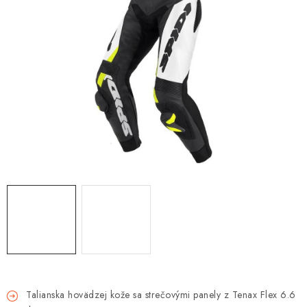
OBLEČENIE
DARČEKY
NÁPLNE A KVAPALINY
NÁHRADNÉ DIELY
MONTÁŽNE SLUŽBY
ZNAČKY
Moja objednávka
Kontakt
Doprava a platba
Návody na montáž
Rozbalené, zánovné a použité produkty
Bonusový systém
Nákup na splátky
Reklamácia a vrátenie tovaru
Obchodné podmienky
Talianska hovädzej kože sa strečovými panely z Tenax Flex 6.6
Ochrana osobných údajov