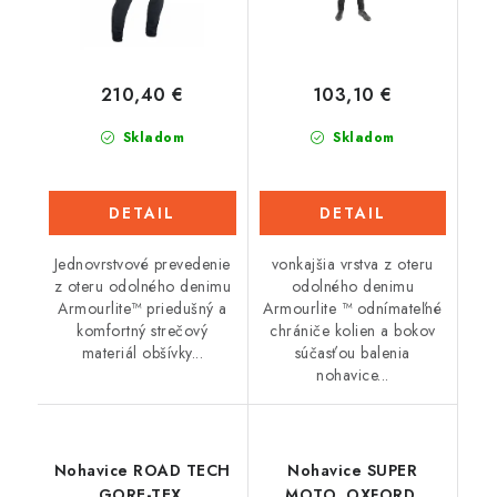
210,40 €
103,10 €
Skladom
Skladom
DETAIL
DETAIL
Jednovrstvové prevedenie
vonkajšia vrstva z oteru
z oteru odolného denimu
odolného denimu
Armourlite™ priedušný a
Armourlite ™ odnímateľné
komfortný strečový
chrániče kolien a bokov
materiál obšívky...
súčasťou balenia
nohavice...
Nohavice ROAD TECH
Nohavice SUPER
GORE-TEX,
MOTO, OXFORD,