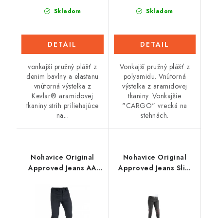
Skladom
Skladom
DETAIL
DETAIL
vonkajší pružný plášť z
Vonkajší pružný plášť z
denim bavlny a elastanu
polyamidu. Vnútorná
vnútorná výstelka z
výstelka z aramidovej
Kevlar® aramidovej
tkaniny. Vonkajšie
tkaniny strih priliehajúce
"CARGO" vrecká na
na...
stehnách.
Nohavice Original
Nohavice Original
Approved Jeans AA
Approved Jeans Slim
Slim fit, OXFORD,
fit, OXFORD, dámske
pánske (čierna)
(čierna)