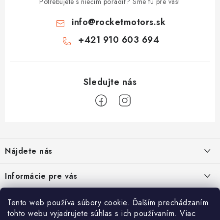
Potrebujete s niečím poradiť? Sme tu pre vás!
info
@
rocketmotors.sk
+421 910 603 694
Z
á
Nájdete nás
p
ä
ZÍSKAJTE ZĽAVU 5€ NA PRVÝ NÁKUP
Informácie pre vás
t
Prihláste sa na odber noviniek nižšie vyplnením Vašej e-mailovej
i
adresy a zľava Vám bude ihneď doručená e-mailom!
Moja objednávka
TOP kategórie
Tento web používa súbory cookie. Ďalším prechádzaním
e
tohto webu vyjadrujete súhlas s ich používaním. Viac
Kontakt
Detské štvorkolky