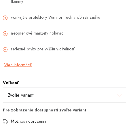
tkaniny
Tabuľky veľkostí odevov, prilieb a obuvi rôznych značiek
vonkajšie protektory Warrior Tech v oblasti zadku
neoprénové manžety nohavíc
reflexné prvky pre vyššiu viditeľnosť
Viac informácií
Veľkosť
Možnosti doručenia