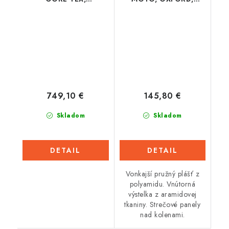
ALPINESTARS (čierna/
dámske (legíny s
čierna) 2023
Aramidovou
podšívkou, čierne)
749,10 €
145,80 €
Skladom
Skladom
DETAIL
DETAIL
Vonkajší pružný plášť z
polyamidu. Vnútorná
výstelka z aramidovej
tkaniny. Strečové panely
nad kolenami.