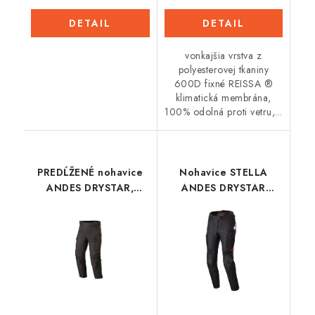
DETAIL
DETAIL
vonkajšia vrstva z
polyesterovej tkaniny
600D fixné REISSA ®
klimatická membrána,
100% odolná proti vetru,...
PREDĹŽENÉ nohavice
Nohavice STELLA
ANDES DRYSTAR,
ANDES DRYSTAR
ALPINESTARS (čierna)
HONDA kolekcia,
ALPINESTARS
(čierna/sivá/červená)
2024