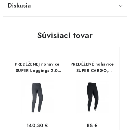
Diskusia
Súvisiaci tovar
PREDĹŽENEJ nohavice
PREDĹŽENÉ nohavice
SUPER Leggings 2.0,
SUPER CARGO,
OXFORD, dámske
OXFORD, dámske
(legíny s Kevlar®
(legíny s Aramidovou
podšívkou, čierne)
podšívkou, čierne)
140,30 €
88 €