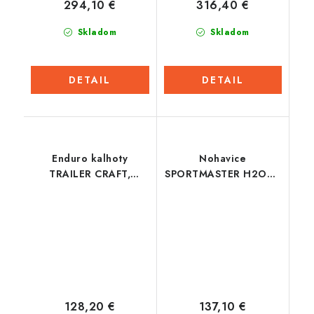
294,10 €
316,40 €
Skladom
Skladom
DETAIL
DETAIL
Enduro kalhoty
Nohavice
TRAILER CRAFT,
SPORTMASTER H2OUT
4SQUARE - pánské
PANTS 2023, SPIDI
(šedá,žlutá fluo) 2026
(čierna)
128,20 €
137,10 €