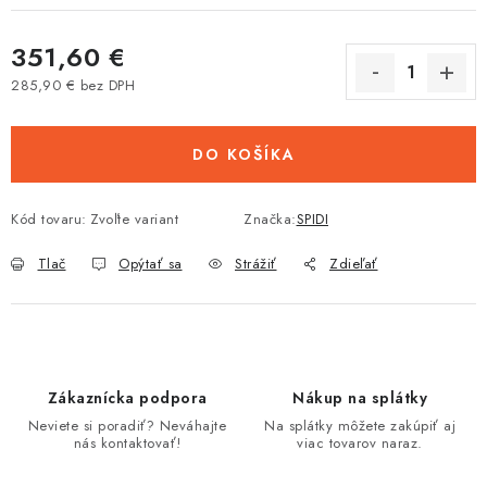
351,60 €
285,90 € bez DPH
Jednotková cena:
DO KOŠÍKA
Kód tovaru:
Zvoľte variant
Značka:
SPIDI
Tlač
Opýtať sa
Strážiť
Zdieľať
Zákaznícka podpora
Nákup na splátky
Neviete si poradiť? Neváhajte
Na splátky môžete zakúpiť aj
nás kontaktovať!
viac tovarov naraz.