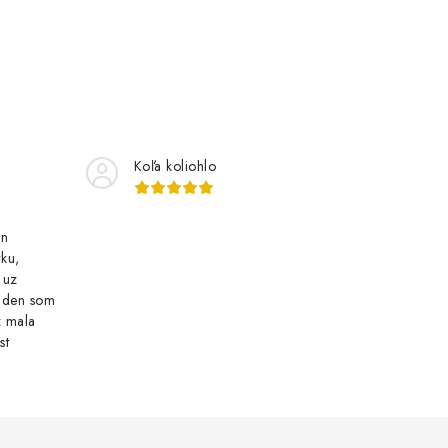
Koľa koliohlo
an
ku,
 uz
n den som
z mala
st