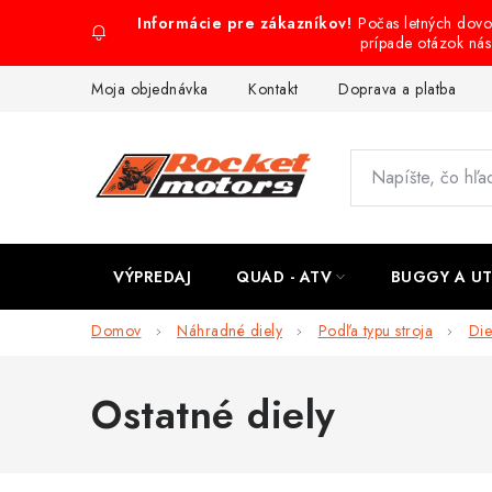
Prejsť
Počas letných dov
na
prípade otázok ná
obsah
Moja objednávka
Kontakt
Doprava a platba
VÝPREDAJ
QUAD - ATV
BUGGY A U
Domov
Náhradné diely
Podľa typu stroja
Die
Ostatné diely