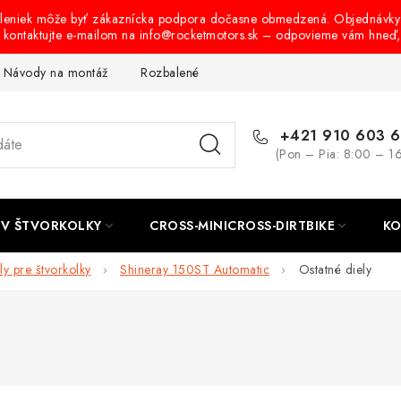
oleniek môže byť zákaznícka podpora dočasne obmedzená. Objednávky
s kontaktujte e-mailom na info@rocketmotors.sk – odpovieme vám hneď
Návody na montáž
Rozbalené, zánovné a použité produkty
B
+421 910 603 
(Pon – Pia: 8:00 – 1
TV ŠTVORKOLKY
CROSS-MINICROSS-DIRTBIKE
KO
ly pre štvorkolky
Shineray 150ST Automatic
Ostatné diely