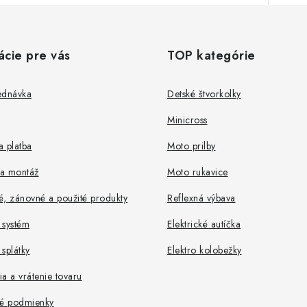
ácie pre vás
TOP kategórie
ednávka
Detské štvorkolky
Minicross
 platba
Moto prilby
a montáž
Moto rukavice
, zánovné a použité produkty
Reflexná výbava
 systém
Elektrické autíčka
splátky
Elektro kolobežky
a a vrátenie tovaru
é podmienky