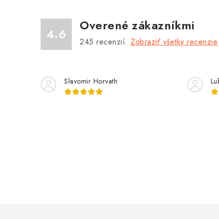
i
Overené zákazníkmi
e
4.6
p
245
recenzií.
Zobraziť všetky recenzie
r
v
Slavomir Horvath
Lu
k
y
v
ý
p
i
s
u