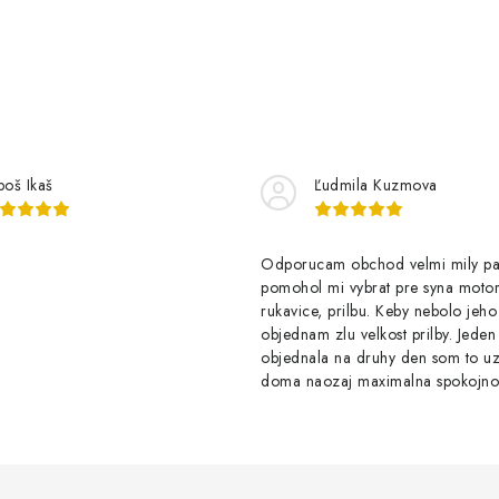
boš Ikaš
Ľudmila Kuzmova
Odporucam obchod velmi mily p
pomohol mi vybrat pre syna motor
rukavice, prilbu. Keby nebolo jeho
objednam zlu velkost prilby. Jede
objednala na druhy den som to u
doma naozaj maximalna spokojno