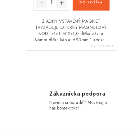
t
DO KOŠÍKA
o
o
v
v
ŽIADNY VSTAVENÝ MAGNET
(VYŽADUJE EXTERNÝ MAGNETOVÝ
BOD) závit: M12x1,0 dĺžka závitu:
36mm dĺžka kábla: 690mm 1 kocka...
Kód:
ZQC2306D
O
v
l
Zákaznícka podpora
Neviete si poradiť? Neváhajte
á
nás kontaktovať!
d
a
c