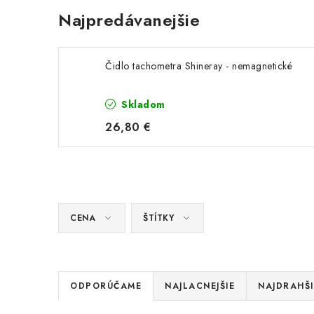
Najpredávanejšie
Čidlo tachometra Shineray - nemagnetické
Skladom
26,80 €
CENA
ŠTÍTKY
R
ODPORÚČAME
NAJLACNEJŠIE
NAJDRAHŠI
a