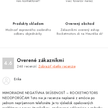
nás kontaktovať!
viac tovarov naraz.
c
i
e
p
Produkty skladom
Overený obchod
r
Možnosť expresného osobného
Zákazníkmi overený eshop
v
odberu objednávky.
Rocketmotors.sk na Heuréka.sk!
k
y
v
ý
Overené zákazníkmi
4.6
p
246
recenzií.
Zobraziť všetky recenzie
i
s
Erika
u
MIMORIADNE NEGATÍVNA SKÚSENOSŤ – ROCKETMOTORS
NEODPORÚČAM Toto nie je recenzia napísaná z emócie po
jednom nepríjemnom telefonáte. Je to výsledok opakovaných
problémov s novou štvorkolkou, opakovanej reklamácie a spôsobu,