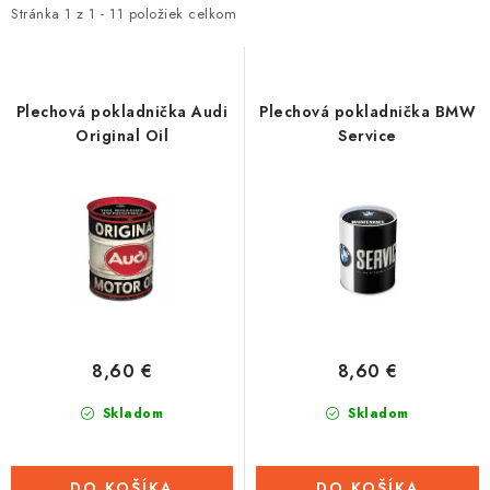
i
e
Stránka
1
z
1
-
11
položiek celkom
Tabuľky veľkostí odevov, prilieb a obuvi rôznych značiek
s
n
p
i
r
e
Plechová pokladnička Audi
Plechová pokladnička BMW
o
p
Original Oil
Service
d
r
u
o
k
d
t
u
o
k
v
t
o
8,60 €
8,60 €
v
Skladom
Skladom
DO KOŠÍKA
DO KOŠÍKA