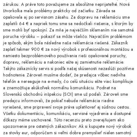
zárukou. A práve toto považujeme za absolútne neprijateľné. Nová
štvorkolka mala problémy prakticky od začiatku. Závada sa
opakovala aj po servisnom zásahu. Za dopravu na reklamáciu sme
zaplatili 64 € a napriek tomu sme sa nedočkali riešenia, s ktorým by
sme mohli byť spokojní. Za mňa je najväčším sklamaním nie samotná
porucha výrobku – pokaziť sa môže všeličo. Najväčším problémom
je spôsob, akým bola následne naša reklamácia riešená. Zákazník
zaplatí takmer 900 € za nový výrobok s profesionálnou montážou a
namiesto bezproblémového používania rieši opakované poruchy,
dopravu, reklamáciu a nakoniec ešte aj zamietnutie reklamácie.
Takýto zákaznícky servis si podľa našej skúsenosti nezaslúži pozitívne
hodnotenie. Zároveň musíme dodať, že predajca vôbec nedvíha
telefón a nereaguje na e-maily, čo celú situáciu ešte viac komplikuje
a znemožňuje akúkoľvek normálnu komunikáciu. Podnet na
Slovenskú obchodnú inšpekciu (SOI) sme už podali. Zároveň sme
predajcu informovali, že pokiaľ nebude reklamácia riadne
vyriešená, sme pripravení svoje práva uplatňovať aj súdnou cestou.
Všetku dokumentáciu, komunikáciu, servisné vyjadrenia a dostupné
dôkazy máme uschované. Túto recenziu preto zverejňujem ako
upozornenie pre ostatných zákazníkov: Ak si kupujete nový výrobok
za stovky eur, odporúčam si veľmi dobre premyslieť nielen samotný