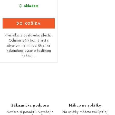
Skladom
DO KOŠÍKA
Prasiatko z oceľového plechu.
Odnímateľný horný kryt s
otvorom na mince. Grafika
zakončená vysoko kvalitnou
tlačou,...
O
v
l
á
d
Zákaznícka podpora
Nákup na splátky
a
Neviete si poradiť? Neváhajte
Na splátky môžete zakúpiť aj