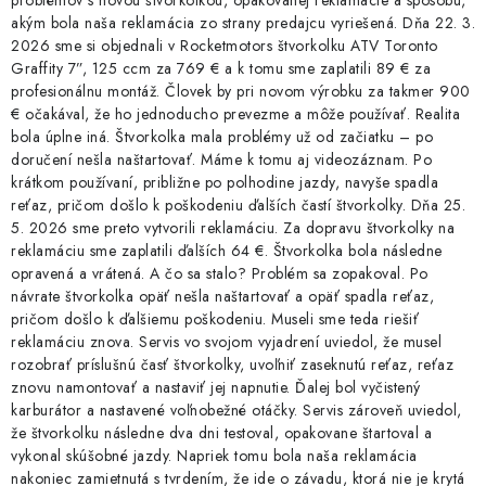
akým bola naša reklamácia zo strany predajcu vyriešená. Dňa 22. 3.
2026 sme si objednali v Rocketmotors štvorkolku ATV Toronto
Graffity 7”, 125 ccm za 769 € a k tomu sme zaplatili 89 € za
profesionálnu montáž. Človek by pri novom výrobku za takmer 900
€ očakával, že ho jednoducho prevezme a môže používať. Realita
bola úplne iná. Štvorkolka mala problémy už od začiatku – po
doručení nešla naštartovať. Máme k tomu aj videozáznam. Po
krátkom používaní, približne po polhodine jazdy, navyše spadla
reťaz, pričom došlo k poškodeniu ďalších častí štvorkolky. Dňa 25.
5. 2026 sme preto vytvorili reklamáciu. Za dopravu štvorkolky na
reklamáciu sme zaplatili ďalších 64 €. Štvorkolka bola následne
opravená a vrátená. A čo sa stalo? Problém sa zopakoval. Po
návrate štvorkolka opäť nešla naštartovať a opäť spadla reťaz,
pričom došlo k ďalšiemu poškodeniu. Museli sme teda riešiť
reklamáciu znova. Servis vo svojom vyjadrení uviedol, že musel
rozobrať príslušnú časť štvorkolky, uvoľniť zaseknutú reťaz, reťaz
znovu namontovať a nastaviť jej napnutie. Ďalej bol vyčistený
karburátor a nastavené voľnobežné otáčky. Servis zároveň uviedol,
že štvorkolku následne dva dni testoval, opakovane štartoval a
vykonal skúšobné jazdy. Napriek tomu bola naša reklamácia
nakoniec zamietnutá s tvrdením, že ide o závadu, ktorá nie je krytá