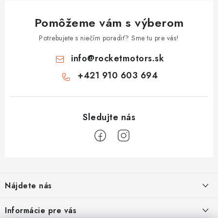
Pomôžeme vám s výberom
Potrebujete s niečím poradiť? Sme tu pre vás!
info
@
rocketmotors.sk
+421 910 603 694
Z
á
Nájdete nás
p
ä
ZÍSKAJTE ZĽAVU 5€ NA PRVÝ NÁKUP
Informácie pre vás
t
Prihláste sa na odber noviniek nižšie vyplnením Vašej e-mailovej