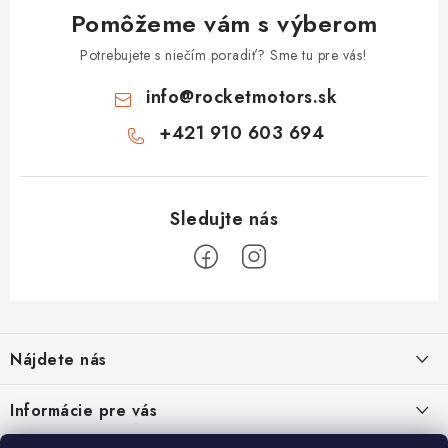
Pomôžeme vám s výberom
Potrebujete s niečím poradiť? Sme tu pre vás!
info
@
rocketmotors.sk
+421 910 603 694
Z
á
Nájdete nás
p
ä
Informácie pre vás
t