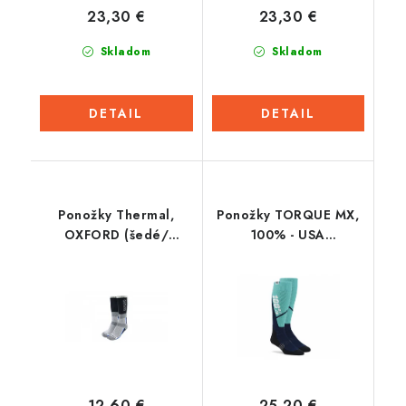
23,30 €
23,30 €
Skladom
Skladom
DETAIL
DETAIL
Ponožky Thermal,
Ponožky TORQUE MX,
OXFORD (šedé/
100% - USA
čierne/modré)
(sivá/modrá)
12,60 €
25,20 €