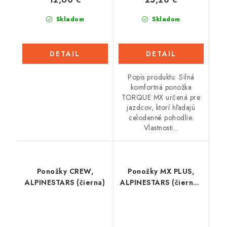
Skladom
Skladom
DETAIL
DETAIL
Popis produktu: Silná
komfortná ponožka
TORQUE MX určená pre
jazdcov, ktorí hľadajú
celodenné pohodlie.
Vlastnosti...
Ponožky CREW,
Ponožky MX PLUS,
ALPINESTARS (čierna)
ALPINESTARS (čierna/
červená fluo/žltá
fluo/modrá) 2026