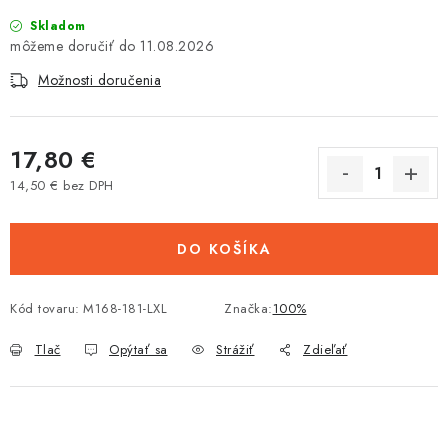
Tabuľky veľkostí odevov, prilieb a obuvi rôznych značiek
Skladom
11.08.2026
Možnosti doručenia
17,80 €
14,50 € bez DPH
Jednotková cena:
DO KOŠÍKA
Kód tovaru:
M168-181-LXL
Značka:
100%
Tlač
Opýtať sa
Strážiť
Zdieľať