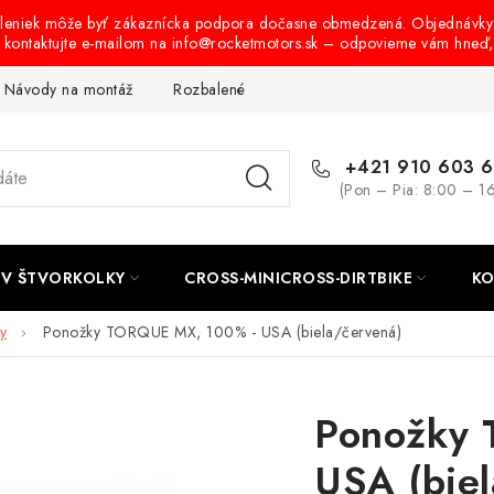
oleniek môže byť zákaznícka podpora dočasne obmedzená. Objednávky
s kontaktujte e-mailom na info@rocketmotors.sk – odpovieme vám hneď
Návody na montáž
Rozbalené, zánovné a použité produkty
B
+421 910 603 
(Pon – Pia: 8:00 – 1
TV ŠTVORKOLKY
CROSS-MINICROSS-DIRTBIKE
KO
y
Ponožky TORQUE MX, 100% - USA (biela/červená)
Ponožky 
USA (bie