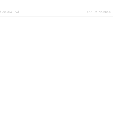
M168-204-3741
Kód:
M168-248-S