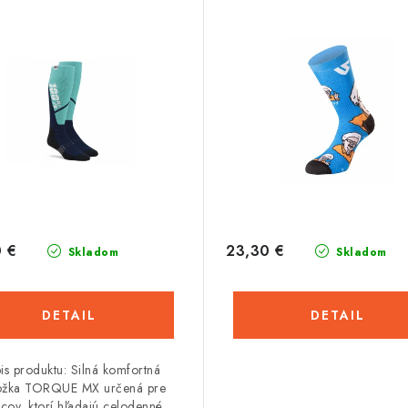
 €
23,30 €
Skladom
Skladom
DETAIL
DETAIL
is produktu: Silná komfortná
ožka TORQUE MX určená pre
cov, ktorí hľadajú celodenné