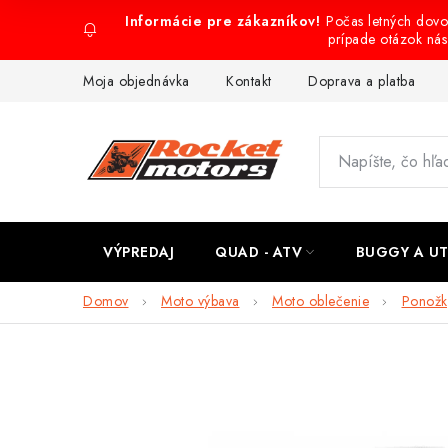
Prejsť
Počas letných dov
na
prípade otázok ná
obsah
Moja objednávka
Kontakt
Doprava a platba
VÝPREDAJ
QUAD - ATV
BUGGY A U
Domov
Moto výbava
Moto oblečenie
Ponožk