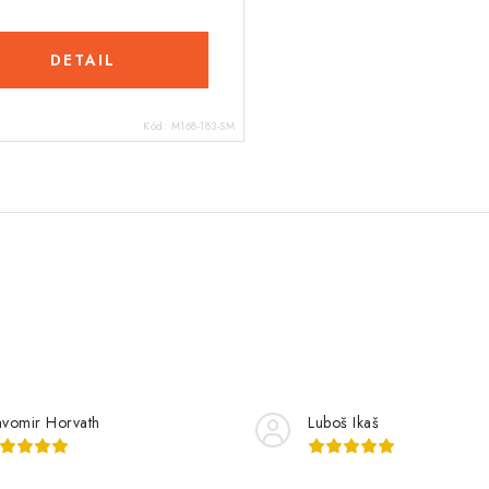
DETAIL
Kód:
M168-183-SM
avomir Horvath
Luboš Ikaš