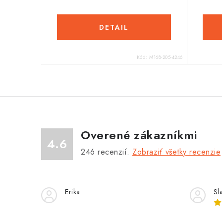
DETAIL
Kód:
M168-205-4246
Overené zákazníkmi
4.6
246
recenzií.
Zobraziť všetky recenzie
Erika
Sl