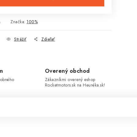
M
Značka:
100%
Strážiť
Zdieľať
om
Overený obchod
sobného
Zákazníkmi overený eshop
Rocketmotors.sk na Heuréka.sk!