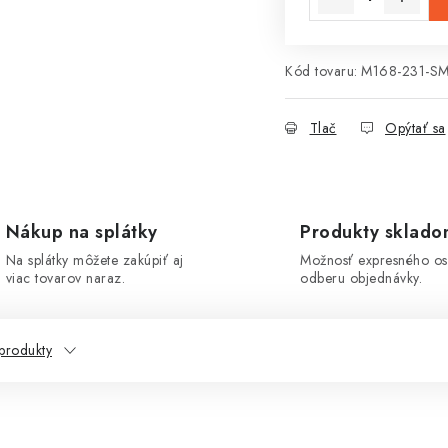
Kód tovaru:
M168-231-S
Tlač
Opýtať sa
Nákup na splátky
Produkty sklad
Na splátky môžete zakúpiť aj
Možnosť expresného o
viac tovarov naraz.
odberu objednávky.
produkty