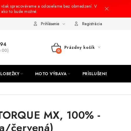
 však spracovávame a odosielame bez obmedzení. V
, ako to bude možné.
onusový systém
Nákup na splátky
Reklamácia a vrátenie tovar
Prihlásenie
Registrácia
694
Prázdny košík
6:00)
NÁKUPNÝ
KOŠÍK
LOBEŽKY
MOTO VÝBAVA
PRÍSLUŠENSTVO
TORQUE MX, 100% -
la/červená)