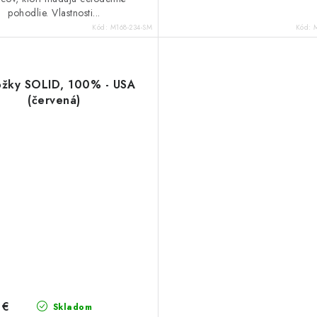
pohodlie. Vlastnosti...
Kód:
M168-234-SM
Kód:
žky SOLID, 100% - USA
(červená)
 €
Skladom