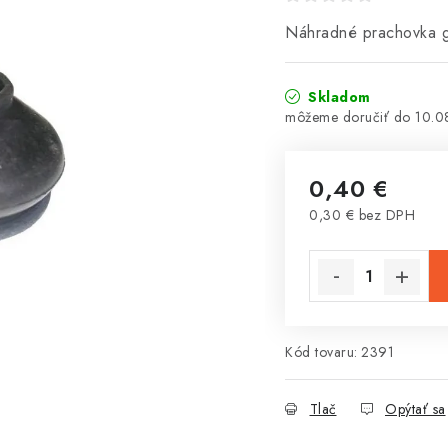
Náhradné prachovka g
Skladom
10.0
0,40 €
0,30 € bez DPH
Jednotková cena:
Kód tovaru:
2391
Tlač
Opýtať sa