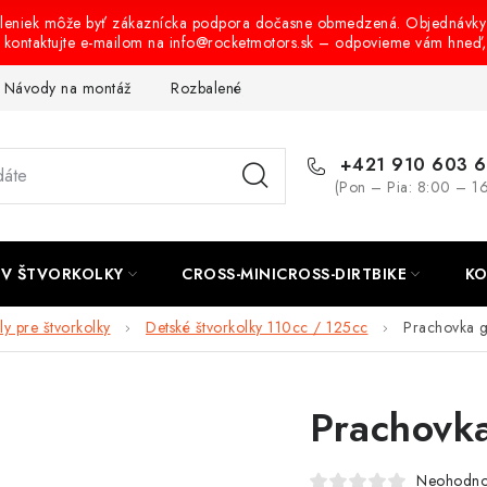
oleniek môže byť zákaznícka podpora dočasne obmedzená. Objednávky
s kontaktujte e-mailom na info@rocketmotors.sk – odpovieme vám hneď
Návody na montáž
Rozbalené, zánovné a použité produkty
B
+421 910 603 
(Pon – Pia: 8:00 – 1
TV ŠTVORKOLKY
CROSS-MINICROSS-DIRTBIKE
KO
ly pre štvorkolky
Detské štvorkolky 110cc / 125cc
Prachovka 
Prachovk
Neohodno