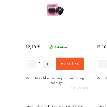
12,10 €
12,10
Skladom
DO KOŠÍKA
Vzduchový filter Sunway 35mm Tuning
Vzduch
- zahnutý
Kód:
AF95286B