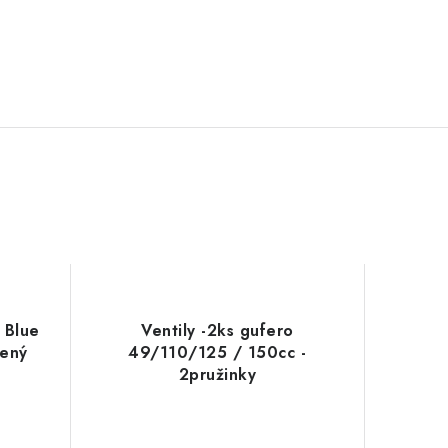
 Blue
Ventily -2ks gufero
žený
49/110/125 / 150cc -
2pružinky