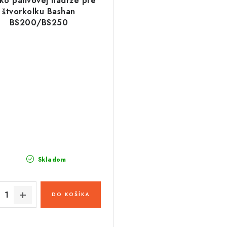
ko palivovej nádrže pre
štvorkolku Bashan
BS200/BS250
Skladom
DO KOŠÍKA