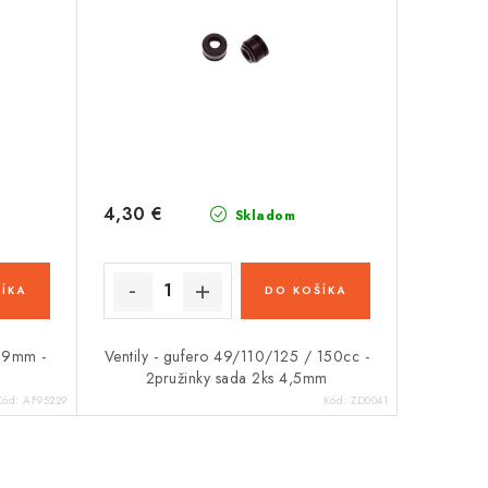
4,30 €
Skladom
ÍKA
DO KOŠÍKA
 39mm -
Ventily - gufero 49/110/125 / 150cc -
2pružinky sada 2ks 4,5mm
Kód:
AF95229
Kód:
ZD0041