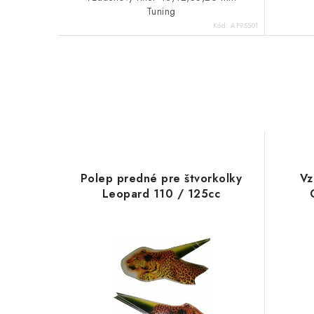
Tuning
Kód:
AF95501
Polep predné pre štvorkolky
Vz
Leopard 110 / 125cc