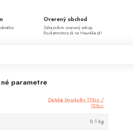
om
Overený obchod
sobného
Zákazníkmi overený eshop
Rocketmotors.sk na Heuréka.sk!
né parametre
Detské štvorkolky 110cc /
125cc
0.1 kg