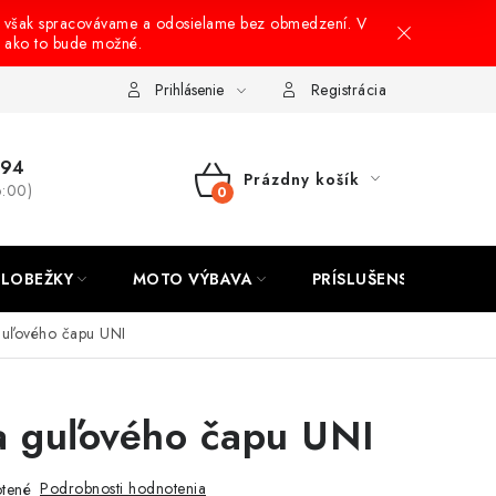
 však spracovávame a odosielame bez obmedzení. V
, ako to bude možné.
onusový systém
Nákup na splátky
Reklamácia a vrátenie tovar
Prihlásenie
Registrácia
694
Prázdny košík
6:00)
NÁKUPNÝ
KOŠÍK
LOBEŽKY
MOTO VÝBAVA
PRÍSLUŠENSTVO
guľového čapu UNI
a guľového čapu UNI
Podrobnosti hodnotenia
tené