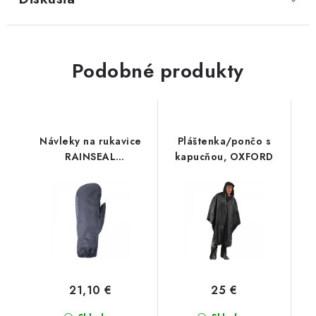
Podobné produkty
Návleky na rukavice
Pláštenka/pončo s
RAINSEAL
kapucňou, OXFORD
OVERGLOVES,
OXFORD (čierne)
21,10 €
25 €