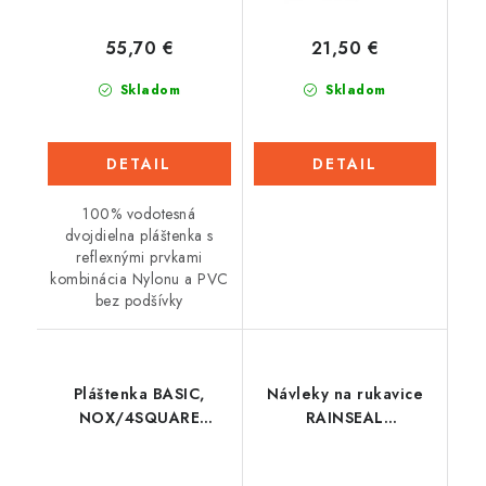
55,70 €
21,50 €
Skladom
Skladom
DETAIL
DETAIL
100% vodotesná
dvojdielna pláštenka s
reflexnými prvkami
kombinácia Nylonu a PVC
bez podšívky
Pláštenka BASIC,
Návleky na rukavice
NOX/4SQUARE
RAINSEAL
(čierna)
OVERGLOVES,
OXFORD (žlté fluo)