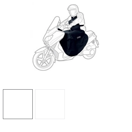
OBLEČENIE
DARČEKY
NÁPLNE A KVAPALINY
NÁHRADNÉ DIELY
MONTÁŽNE SLUŽBY
ZNAČKY
Moja objednávka
Kontakt
Doprava a platba
Návody na montáž
Rozbalené, zánovné a použité produkty
Bonusový systém
Nákup na splátky
Reklamácia a vrátenie tovaru
Obchodné podmienky
Ochrana osobných údajov