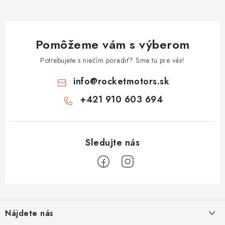
Pomôžeme vám s výberom
Potrebujete s niečím poradiť? Sme tu pre vás!
info
@
rocketmotors.sk
+421 910 603 694
Z
á
Nájdete nás
p