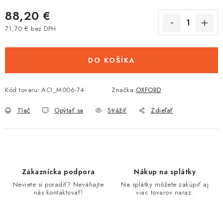
88,20 €
71,70 € bez DPH
Jednotková cena:
DO KOŠÍKA
Kód tovaru:
ACI_M006-74
Značka:
OXFORD
Tlač
Opýtať sa
Strážiť
Zdieľať
Zákaznícka podpora
Nákup na splátky
Neviete si poradiť? Neváhajte
Na splátky môžete zakúpiť aj
nás kontaktovať!
viac tovarov naraz.