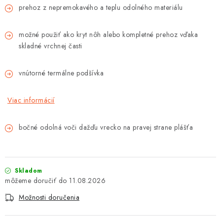
prehoz z nepremokavého a teplu odolného materiálu
Tabuľky veľkostí odevov, prilieb a obuvi rôznych značiek
možné použiť ako kryt nôh alebo kompletné prehoz vďaka
skladné vrchnej časti
vnútorné termálne podšívka
Viac informácií
bočné odolná voči dažďu vrecko na pravej strane plášťa
Skladom
11.08.2026
Možnosti doručenia