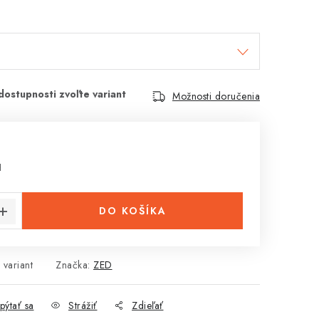
Možnosti doručenia
€
H
cena:
DO KOŠÍKA
 variant
Značka:
ZED
pýtať sa
Strážiť
Zdieľať