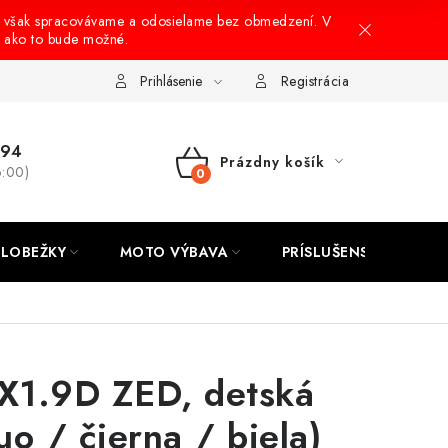
 však spracovávame a odosielame bez obmedzení. V
, ako to bude možné.
onusový systém
Nákup na splátky
Reklamácia a vrátenie tovar
Prihlásenie
Registrácia
694
Prázdny košík
6:00)
NÁKUPNÝ
KOŠÍK
LOBEŽKY
MOTO VÝBAVA
PRÍSLUŠENSTVO
 X1.9D ZED, detská
luo / čierna / biela)