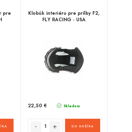
r pre
Klobúk interiéru pre prilby F2,
H
FLY RACING - USA
22,50 €
Skladom
ÍKA
DO KOŠÍKA