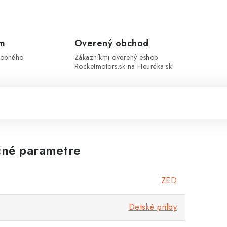
om
Overený obchod
sobného
Zákazníkmi overený eshop
Rocketmotors.sk na Heuréka.sk!
né parametre
ZED
Detské prilby