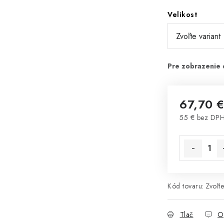
Velikost
67,70 
55 € bez DP
Jednotková 
Kód tovaru:
Zvoľte
Tlač
O