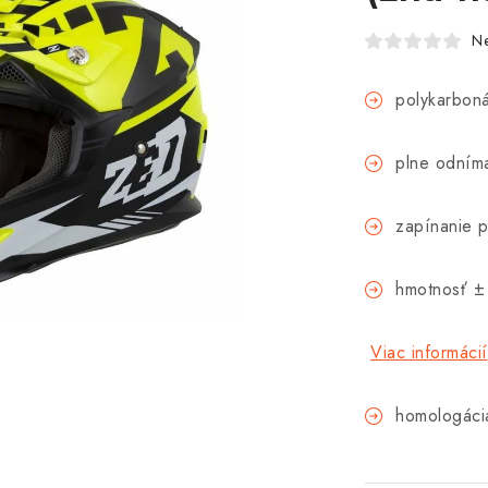
N
polykarboná
plne odníma
zapínanie 
hmotnosť ±
Viac informácií
homologáci