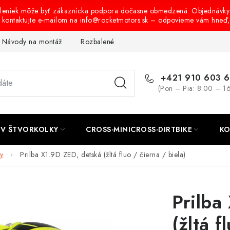
oleniek môže byť zákaznícka podpora dočasne obmedzená. Objednávky
s kontaktujte e-mailom na info@rocketmotors.sk – odpovieme vám hneď
Návody na montáž
Rozbalené, zánovné a použité produkty
B
+421 910 603 
(Pon – Pia: 8:00 – 1
TV ŠTVORKOLKY
CROSS-MINICROSS-DIRTBIKE
KO
by
Prilba X1.9D ZED, detská (žltá fluo / čierna / biela)
Prilba
(žltá f